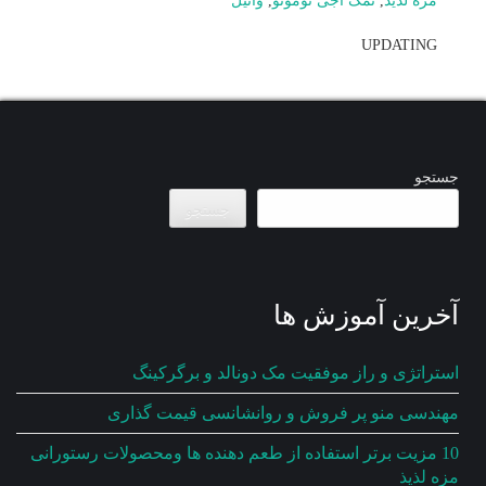
مزه لذیذ
,
نمک اجی نوموتو
,
وانیل
UPDATING
جستجو
جستجو
آخرین آموزش ها
استراتژی و راز موفقیت مک دونالد و برگرکینگ
مهندسی منو پر فروش و روانشانسی قیمت گذاری
10 مزیت برتر استفاده از طعم دهنده ها ومحصولات رستورانی
مزه لذیذ