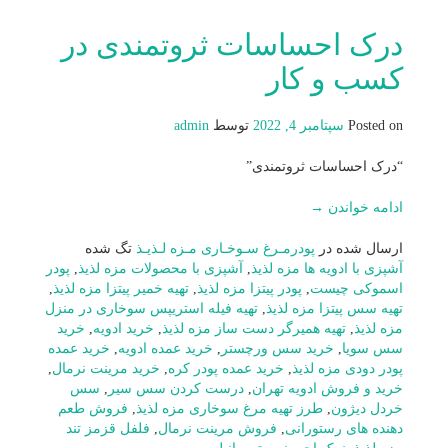
درک احساسات ثروتمندی در
کسب و کار
Posted on
سپتامبر 4, 2022
توسط
admin
“درک احساسات ثروتمندی”
ادامه خواندن
→
ارسال شده در
پودرمـرغ سـوخـاری مـزه لـذیـذ
تگ شده
آشپزی با ادویه ها مزه لذیذ
,
آشپزی با محصولات مزه لذیذ
,
پودر
اسموکی چیست
,
پودر پیتزا مزه لذیذ
,
تهیه خمیر پیتزا مزه لذیذ
,
تهیه سس پیتزا مزه لذیذ
,
تهیه فیله استریپس سوخاری در منزل
مزه لذیذ
,
تهیه همیرگر دست ساز مزه لذیذ
,
خرید ادویه
,
خرید
سس سویا
,
خرید سس ورچستر
,
خرید عمده ادویه
,
خرید عمده
پودر دودی مزه لذیذ
,
خرید عمده پودر کره
,
خرید مرینت نرمال
,
خرید و فروش ادویه تهران
,
درست کردن سس سیر
,
سس
خردل دیژون
,
طرز تهیه مرغ سوخاری مزه لذیذ
,
فروش طعم
دهنده های رستورانی
,
فروش مرینت نرمال
,
فلفل قزمز تند