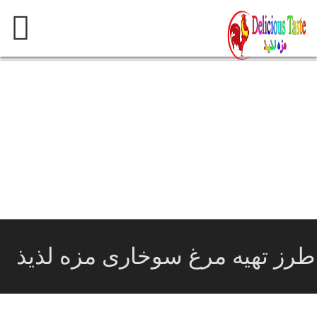
پرش
به
محتوی
طرز تهیه مرغ سوخاری مزه لذیذ