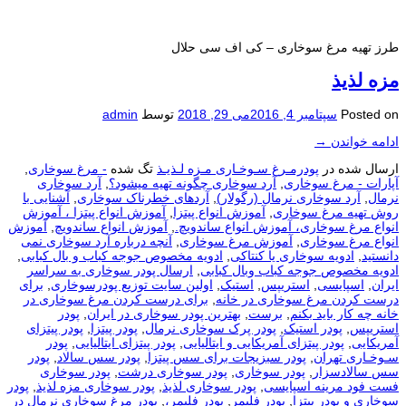
طرز تهیه مرغ سوخاری – کی اف سی حلال
مزه لذیذ
Posted on
سپتامبر 4, 2016
می 29, 2018
توسط
admin
ادامه خواندن
→
ارسال شده در
پودرمـرغ سـوخـاری مـزه لـذیـذ
تگ شده
- مرغ سوخاری
,
آپارات - مرغ سوخاری
,
آرد سوخاری چگونه تهیه میشود؟
,
آرد سوخاری
نرمال
,
آرد سوخاری نرمال (رگولار)
,
آردهای خطرناک سوخاری
,
آشنایی با
روش تهیه مرغ سوخاری
,
آموزش انواع پیتزا
,
آموزش انواع پیتزا ، آموزش
انواع مرغ سوخاری، آموزش انواع ساندویچ.
,
آموزش انواع ساندویچ
,
آموزش
انواع مرغ سوخاری
,
آموزش مرغ سوخاری
,
آنچه درباره آرد سوخاری نمی
دانستید
,
ادویه سوخاری یا کنتاکی
,
ادویه مخصوص جوجه کباب و بال کبابی
,
ادویه مخصوص جوجه کباب وبال کبابی
,
ارسال پودر سوخاری به سراسر
ایران
,
اسپایسی
,
استریپس
,
استیک
,
اولین سایت توزیع پودرسوخاری
,
برای
درست كردن مرغ سوخاری در خانه
,
برای درست كردن مرغ سوخاری در
خانه چه كار باید بكنم
,
برست
,
بهترین پودر سوخاری در ایران
,
پودر
استریپس
,
پودر استیک
,
پودر پرک سوخاری نرمال
,
پودر پیتزا
,
پودر پیتزای
آمریکایی
,
پودر پیتزای آمریکایی و ایتالیایی
,
پودر پیتزای ایتالیایی
,
پودر
سـوخـاری تهران
,
پودر سبزیجات برای سس پیتزا
,
پودر سس سالاد
,
پودر
سس سالادسزار
,
پودر سوخاری
,
پودر سوخاری درشت
,
پودر سوخاری
فست فود مرینه اسپایسی
,
پودر سوخاری لذیذ
,
پودر سوخاری مزه لذیذ
,
پودر
سوخاری و پودر پیتزا
,
پودر فلیمر
,
پودر فلیمر،
,
پودر مرغ سوخاری نرمال در