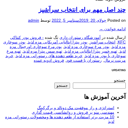
چند اصل مهم برای انتخاب سرآشپز
Posted on
جولای 20, 2019
سپتامبر 5, 2022
توسط
admin
ادامه خواندن
→
ارسال شده در
آموزشگاه رستوران داری
تگ شده
- فروش پودر کنتاکی
KFC
,
انتخاب سرآشپز
,
پودر پیتزا ایتالیایی آمریکایی مزه لذیذ
,
پودر سوخاری
مزه لذیذ
,
پودر مرغ سوخاری مزه لذیذ
,
پودرمرغ سوخاری اورجینال مزه
لذیذ
,
تهیه خمیر پیتزا ایتالیایی مزه لذیذ
,
تهیه سس پیتزا مزه لذیذ
,
تهیه مرغ
سوخاری با پودر مزه لذیذ
,
خرید طعم دهنده های رستورانی مزه لذیذ
,
خرید
مرینت نرمال
,
رستوران یا فست فود
,
فروش ادویه عمده
UPDATING
جستجو
جستجو
آخرین آموزش ها
استراتژی و راز موفقیت مک دونالد و برگرکینگ
مهندسی منو پر فروش و روانشانسی قیمت گذاری
10 مزیت برتر استفاده از طعم دهنده ها ومحصولات رستورانی مزه
لذیذ