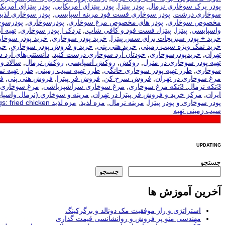
پودر پرک سوخاری نرمال
,
پودر پیتزا
,
پودر پیتزای آمریکایی
,
پودر پیتزای آمریکا
سوخاری درشت
,
پودر سوخاری فست فود مرینه اسپایسی
,
پودر سوخاری لذیذ
مخصوص سوخاری
,
پودر های مخصوص مرغ سوخاری
,
پودرسوخاری
,
پودرسوخ
واسپایسی
,
پیتزا
,
پیتزا، فست فود و کافی شاپ.
,
تردک | پودر سوخاری
,
تهيه آ
خرید + پودر سبزیجات برای سس پیتزا
,
خرید پودر سوخاری
,
خرید پودر سوخار
خرید نمک ویژه سیب زمینی
,
خرید هنی پنی
,
خرید و فروش پودر سوخاری
,
خر
تهران
,
خریدپودرسوخاری
,
خودتان آرد سوخاری درست کنید
,
دانستنی‌های آرد 
تهیه پودر سوخاری در منزل
,
روکش
,
روکش اسپایسی
,
روکش نرمال
,
سالاد و
سوخاری
,
طرز تهیه پودر سوخاری خانگی
,
طرز تهیه سیب زمینی
,
طرز تهیه ن
مرغ سوخاری در تهران
,
فروش سرخ کن
,
فروش فر پیتزا
,
فروش هنی پنی
,
ف
3تکه نرمال. 3تکه مرغ سوخاری
,
مرغ سوخاری سرآشپزباشی
,
مرغ سوخاری 
ایران
,
مرکز خرید و فروش فر پیتزا در تهران
,
مرينه و سوخاري (نرمال واسپا
پودر سوخاری و پودر پیتزا
,
مرینه نرمال
,
مزه لذیذ
,
مزه لذیذ Tags: fried chicken
سیب زمینی تهیه
UPDATING
جستجو
جستجو
آخرین آموزش ها
استراتژی و راز موفقیت مک دونالد و برگرکینگ
مهندسی منو پر فروش و روانشانسی قیمت گذاری