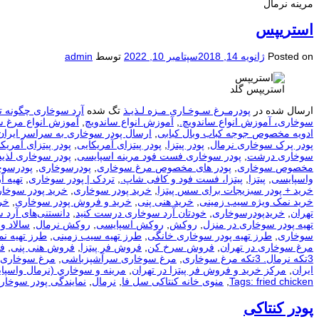
مرینه نرمال
استریپس
Posted on
ژانویه 14, 2018
سپتامبر 10, 2022
توسط
admin
استریپس گلد
ارسال شده در
پودرمـرغ سـوخـاری مـزه لـذیـذ
تگ شده
آرد سوخاری چگونه ت
سوخاری، آموزش انواع ساندویچ.
,
آموزش انواع ساندویچ
,
آموزش انواع مرغ 
ادویه مخصوص جوجه کباب وبال کبابی
,
ارسال پودر سوخاری به سراسر ایران
پودر پرک سوخاری نرمال
,
پودر پیتزا
,
پودر پیتزای آمریکایی
,
پودر پیتزای آمریکا
سوخاری درشت
,
پودر سوخاری فست فود مرینه اسپایسی
,
پودر سوخاری لذیذ
مخصوص سوخاری
,
پودر های مخصوص مرغ سوخاری
,
پودرسوخاری
,
پودرسوخ
واسپایسی
,
پیتزا
,
پیتزا، فست فود و کافی شاپ.
,
تردک | پودر سوخاری
,
تهيه آ
خرید + پودر سبزیجات برای سس پیتزا
,
خرید پودر سوخاری
,
خرید پودر سوخار
خرید نمک ویژه سیب زمینی
,
خرید هنی پنی
,
خرید و فروش پودر سوخاری
,
خر
تهران
,
خریدپودرسوخاری
,
خودتان آرد سوخاری درست کنید
,
دانستنی‌های آرد 
تهیه پودر سوخاری در منزل
,
روکش
,
روکش اسپایسی
,
روکش نرمال
,
سالاد و
سوخاری
,
طرز تهیه پودر سوخاری خانگی
,
طرز تهیه سیب زمینی
,
طرز تهیه ن
مرغ سوخاری در تهران
,
فروش سرخ کن
,
فروش فر پیتزا
,
فروش هنی پنی
,
ف
3تکه نرمال. 3تکه مرغ سوخاری
,
مرغ سوخاری سرآشپزباشی
,
مرغ سوخاری 
ایران
,
مرکز خرید و فروش فر پیتزا در تهران
,
مرينه و سوخاري (نرمال واسپا
Tags: fried chicken
,
منوی خانه کنتاکی سل فا
,
نرمال
,
نمایندگی پودر سوخار
پودر کنتاکی