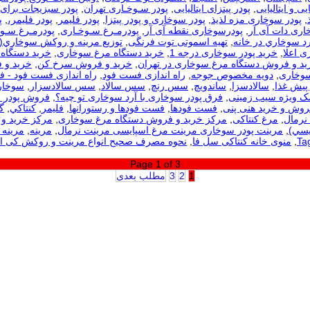
یی و ایتالیایی
,
پودر پیتزای ایتالیایی
,
پودر سـوخـاری تهران
,
پودر سبزیجات برای
,
پودر سوخاری مزه لذیذ
,
پودر سوخاری و پودر پیتزا
,
پودر فلیمر
,
پودر فلیمر،
,
پ
اری دات آی آر
,
پودرسوخاری نقطه آی آر
,
پودرمـرغ سـوخـاری
,
پودرمـرغ سـوخ
رد سوخاري در خانه
,
تهیه اسموتی توت فرنگی
,
توزيع مرينه و روکش سوخاري(
ی اعلا
,
خرید پودر سوخاری درجه 1
,
خرید دستگاه مرغ سوخاری
,
خرید دستگاه 
ید و فروش دستگاه مرغ سوخاری در تهران
,
خرید و فروش سرخ کن
,
خرید و 
سوخاری
,
دویه مخصوص جوجه
,
راه اندازی فست فود
,
راه اندازی فست فود - 
 پیش غذا
,
سالادسزا
,
ساندویچ
,
سس رنچ
,
سس سالاد
,
سس سالادسزار
,
سوخار
مک ویژه سیب زمینی
,
فرق پودر سوخاری با آرد سوخاری تو چیه؟
,
فروش پودر 
روش و خرید هنی پنی
,
فست فودها
,
فست فودها و رستورانها
,
فلیمر
,
كنتاكي
,
گ
نرمال
,
مرغ کنتاکی
,
مرکز خرید و فروش دستگاه مرغ سوخاری
,
مرکز خرید و 
يسي)
,
مرینت پودر سوخاری مرینت مرغ اسپایسی مرینت نرمال
,
مرینه
,
مرینه 
,
منوی خانه کنتاکی سل فا
,
نحوه مصرف صحیح انواع مرینت و روکش کی 
Page 1 of 3
1
2
3
مطلب بعدی