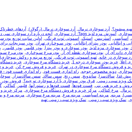
هیه میشود؟
,
آرد سوخاری نرمال
,
آرد سوخاری نرمال (رگولار)
,
آردهای خطرناک
سوخاری
,
آموزش مزه لذیذ Tags: آرد سوخاری
,
آنچه درباره آرد سوخاری نمی دا
,
اسپایسی
,
استریپس
,
استیک
,
اسموتی توت فرنگی
,
اولین سایت توزیع پودرس
یی و ایتالیایی
,
پودر پیتزای ایتالیایی
,
پودر سـوخـاری تهران
,
پودر سبزیجات برای
,
پودر سوخاری مزه لذیذ
,
پودر سوخاری و پودر پیتزا
,
پودر فلیمر
,
پودر فلیمر،
,
پ
اری دات آی آر
,
پودرسوخاری نقطه آی آر
,
پودرمـرغ سـوخـاری
,
پودرمـرغ سـوخ
رد سوخاري در خانه
,
تهیه اسموتی توت فرنگی
,
توزيع مرينه و روکش سوخاري(
ی اعلا
,
خرید پودر سوخاری درجه 1
,
خرید دستگاه مرغ سوخاری
,
خرید دستگاه 
ید و فروش دستگاه مرغ سوخاری در تهران
,
خرید و فروش سرخ کن
,
خرید و 
سوخاری
,
دویه مخصوص جوجه
,
راه اندازی فست فود
,
راه اندازی فست فود - 
 پیش غذا
,
سالادسزا
,
ساندویچ
,
سس رنچ
,
سس سالاد
,
سس سالادسزار
,
سوخار
مک ویژه سیب زمینی
,
فرق پودر سوخاری با آرد سوخاری تو چیه؟
,
فروش پودر 
روش و خرید هنی پنی
,
فست فودها
,
فست فودها و رستورانها
,
فلیمر
,
كنتاكي
,
گ
نرمال
,
مرغ کنتاکی
,
مرکز خرید و فروش دستگاه مرغ سوخاری
,
مرکز خرید و 
يسي)
,
مرینه
,
مرینه اسپایسی
,
مرینه مرغ
,
مرینه مرغ سوخاری
,
مرینه مرغ و پو
ی
,
نمک ویژه سیب زمینی
,
نمک ویژه سیب زمینی تهیه