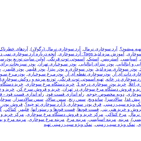
هیه میشود؟
,
آرد سوخاری نرمال
,
آرد سوخاری نرمال (رگولار)
,
آردهای خطرناک
سوخاری
,
آموزش مزه لذیذ Tags: آرد سوخاری
,
آنچه درباره آرد سوخاری نمی دا
,
اسپایسی
,
استریپس
,
استیک
,
اسموتی توت فرنگی
,
اولین سایت توزیع پودرس
یی و ایتالیایی
,
پودر پیتزای ایتالیایی
,
پودر سـوخـاری تهران
,
پودر سبزیجات برای
,
پودر سوخاری مزه لذیذ
,
پودر سوخاری و پودر پیتزا
,
پودر فلیمر
,
پودر فلیمر،
,
پ
اری دات آی آر
,
پودرسوخاری نقطه آی آر
,
پودرمـرغ سـوخـاری
,
پودرمـرغ سـوخ
رد سوخاري در خانه
,
تهیه اسموتی توت فرنگی
,
توزيع مرينه و روکش سوخاري(
ی اعلا
,
خرید پودر سوخاری درجه 1
,
خرید دستگاه مرغ سوخاری
,
خرید دستگاه 
ید و فروش دستگاه مرغ سوخاری در تهران
,
خرید و فروش سرخ کن
,
خرید و 
سوخاری
,
دویه مخصوص جوجه
,
راه اندازی فست فود
,
راه اندازی فست فود - 
 پیش غذا
,
سالادسزا
,
ساندویچ
,
سس رنچ
,
سس سالاد
,
سس سالادسزار
,
سوخار
مک ویژه سیب زمینی
,
فرق پودر سوخاری با آرد سوخاری تو چیه؟
,
فروش پودر 
روش و خرید هنی پنی
,
فست فودها
,
فست فودها و رستورانها
,
فلیمر
,
كنتاكي
,
گ
نرمال
,
مرغ کنتاکی
,
مرکز خرید و فروش دستگاه مرغ سوخاری
,
مرکز خرید و 
يسي)
,
مرینه
,
مرینه اسپایسی
,
مرینه مرغ
,
مرینه مرغ سوخاری
,
مرینه مرغ و پو
ی
,
نمک ویژه سیب زمینی
,
نمک ویژه سیب زمینی تهیه