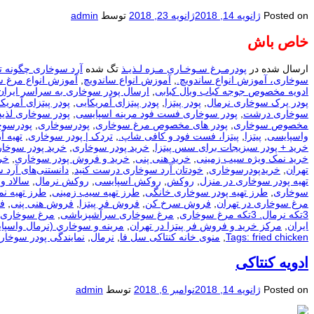
Posted on
ژانویه 14, 2018
ژانویه 23, 2018
توسط
admin
خاص باش
ارسال شده در
پودرمـرغ سـوخـاری مـزه لـذیـذ
تگ شده
آرد سوخاری چگونه ت
سوخاری، آموزش انواع ساندویچ.
,
آموزش انواع ساندویچ
,
آموزش انواع مرغ 
ادویه مخصوص جوجه کباب وبال کبابی
,
ارسال پودر سوخاری به سراسر ایران
پودر پرک سوخاری نرمال
,
پودر پیتزا
,
پودر پیتزای آمریکایی
,
پودر پیتزای آمریکا
سوخاری درشت
,
پودر سوخاری فست فود مرینه اسپایسی
,
پودر سوخاری لذیذ
مخصوص سوخاری
,
پودر های مخصوص مرغ سوخاری
,
پودرسوخاری
,
پودرسوخ
واسپایسی
,
پیتزا
,
پیتزا، فست فود و کافی شاپ.
,
تردک | پودر سوخاری
,
تهيه آ
خرید + پودر سبزیجات برای سس پیتزا
,
خرید پودر سوخاری
,
خرید پودر سوخار
خرید نمک ویژه سیب زمینی
,
خرید هنی پنی
,
خرید و فروش پودر سوخاری
,
خر
تهران
,
خریدپودرسوخاری
,
خودتان آرد سوخاری درست کنید
,
دانستنی‌های آرد 
تهیه پودر سوخاری در منزل
,
روکش
,
روکش اسپایسی
,
روکش نرمال
,
سالاد و
سوخاری
,
طرز تهیه پودر سوخاری خانگی
,
طرز تهیه سیب زمینی
,
طرز تهیه ن
مرغ سوخاری در تهران
,
فروش سرخ کن
,
فروش فر پیتزا
,
فروش هنی پنی
,
ف
3تکه نرمال. 3تکه مرغ سوخاری
,
مرغ سوخاری سرآشپزباشی
,
مرغ سوخاری 
ایران
,
مرکز خرید و فروش فر پیتزا در تهران
,
مرينه و سوخاري (نرمال واسپا
Tags: fried chicken
,
منوی خانه کنتاکی سل فا
,
نرمال
,
نمایندگی پودر سوخار
ادویه کنتاکی
Posted on
ژانویه 14, 2018
نوامبر 6, 2018
توسط
admin