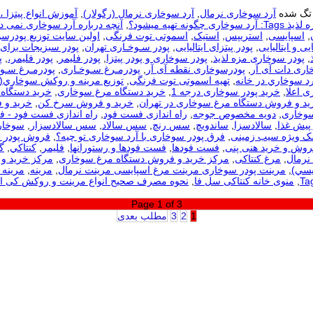
تگ شده
آرد سوخاری نرمال
,
آرد سوخاری نرمال (رگولار)
,
آموزش انواع پیتزا 
ری چگونه تهیه میشود؟
,
آنچه درباره آرد سوخاری نمی دا
,
اسپایسی
,
استریپس
,
استیک
,
اسموتی توت فرنگی
,
اولین سایت توزیع پودرس
یی و ایتالیایی
,
پودر پیتزای ایتالیایی
,
پودر سـوخـاری تهران
,
پودر سبزیجات برای
,
پودر سوخاری مزه لذیذ
,
پودر سوخاری و پودر پیتزا
,
پودر فلیمر
,
پودر فلیمر،
,
پ
اری دات آی آر
,
پودرسوخاری نقطه آی آر
,
پودرمـرغ سـوخـاری
,
پودرمـرغ سـوخ
رد سوخاري در خانه
,
تهیه اسموتی توت فرنگی
,
توزيع مرينه و روکش سوخاري(
ی اعلا
,
خرید پودر سوخاری درجه 1
,
خرید دستگاه مرغ سوخاری
,
خرید دستگاه 
ید و فروش دستگاه مرغ سوخاری در تهران
,
خرید و فروش سرخ کن
,
خرید و 
سوخاری
,
دویه مخصوص جوجه
,
راه اندازی فست فود
,
راه اندازی فست فود - 
 پیش غذا
,
سالادسزا
,
ساندویچ
,
سس رنچ
,
سس سالاد
,
سس سالادسزار
,
سوخار
مک ویژه سیب زمینی
,
فرق پودر سوخاری با آرد سوخاری تو چیه؟
,
فروش پودر 
روش و خرید هنی پنی
,
فست فودها
,
فست فودها و رستورانها
,
فلیمر
,
كنتاكي
,
گ
نرمال
,
مرغ کنتاکی
,
مرکز خرید و فروش دستگاه مرغ سوخاری
,
مرکز خرید و 
يسي)
,
مرینت پودر سوخاری مرینت مرغ اسپایسی مرینت نرمال
,
مرینه
,
مرینه 
,
منوی خانه کنتاکی سل فا
,
نحوه مصرف صحیح انواع مرینت و روکش کی 
Page 1 of 3
1
2
3
مطلب بعدی