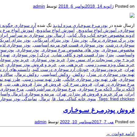
Posted on
ژانویه 14, 2018
نوامبر 6, 2018
توسط
admin
ارسال شده در
پودرمـرغ سـوخـاری مـزه لـذیـذ
تگ شده
آرد سوخاری چگونه ت
سوخاری، آموزش انواع ساندویچ.
,
آموزش انواع ساندویچ
,
آموزش انواع مرغ 
ادویه مخصوص جوجه کباب وبال کبابی
,
ارسال پودر سوخاری به سراسر ایران
پودر پرک سوخاری نرمال
,
پودر پیتزا
,
پودر پیتزای آمریکایی
,
پودر پیتزای آمریکا
سوخاری درشت
,
پودر سوخاری فست فود مرینه اسپایسی
,
پودر سوخاری لذیذ
مخصوص سوخاری
,
پودر های مخصوص مرغ سوخاری
,
پودرسوخاری
,
پودرسوخ
واسپایسی
,
پیتزا
,
پیتزا، فست فود و کافی شاپ.
,
تردک | پودر سوخاری
,
تهيه آ
خرید + پودر سبزیجات برای سس پیتزا
,
خرید پودر سوخاری
,
خرید پودر سوخار
خرید نمک ویژه سیب زمینی
,
خرید هنی پنی
,
خرید و فروش پودر سوخاری
,
خر
تهران
,
خریدپودرسوخاری
,
خودتان آرد سوخاری درست کنید
,
دانستنی‌های آرد 
تهیه پودر سوخاری در منزل
,
روکش
,
روکش اسپایسی
,
روکش نرمال
,
سالاد و
سوخاری
,
طرز تهیه پودر سوخاری خانگی
,
طرز تهیه سیب زمینی
,
طرز تهیه ن
مرغ سوخاری در تهران
,
فروش سرخ کن
,
فروش فر پیتزا
,
فروش هنی پنی
,
ف
3تکه نرمال. 3تکه مرغ سوخاری
,
مرغ سوخاری سرآشپزباشی
,
مرغ سوخاری 
ایران
,
مرکز خرید و فروش فر پیتزا در تهران
,
مرينه و سوخاري (نرمال واسپا
Tags: fried chicken
,
منوی خانه کنتاکی سل فا
,
نرمال
,
نمایندگی پودر سوخار
فروش پودرمـرغ سـوخـاری
Posted on
می 7, 2017
سپتامبر 10, 2022
توسط
admin
ادامه خواندن
→