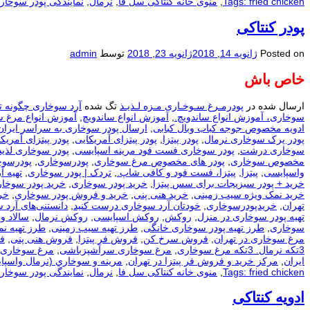
Tags: fried chicken
,
منوی خانه کنتاکی سل فا
,
نرمال
,
نمایندگی پودر سوخار
پودر کنتاکی
Posted on
ژانویه 14, 2018
ژانویه 23, 2018
توسط
admin
خاص باش
ارسال شده در
پودرمـرغ سـوخـاری مـزه لـذیـذ
تگ شده
آرد سوخاری چگونه ت
سوخاری، آموزش انواع ساندویچ.
,
آموزش انواع ساندویچ
,
آموزش انواع مرغ 
ادویه مخصوص جوجه کباب وبال کبابی
,
ارسال پودر سوخاری به سراسر ایران
پودر پرک سوخاری نرمال
,
پودر پیتزا
,
پودر پیتزای آمریکایی
,
پودر پیتزای آمریکا
سوخاری درشت
,
پودر سوخاری فست فود مرینه اسپایسی
,
پودر سوخاری لذیذ
مخصوص سوخاری
,
پودر های مخصوص مرغ سوخاری
,
پودرسوخاری
,
پودرسوخ
واسپایسی
,
پیتزا
,
پیتزا، فست فود و کافی شاپ.
,
تردک | پودر سوخاری
,
تهيه آ
خرید + پودر سبزیجات برای سس پیتزا
,
خرید پودر سوخاری
,
خرید پودر سوخار
خرید نمک ویژه سیب زمینی
,
خرید هنی پنی
,
خرید و فروش پودر سوخاری
,
خر
تهران
,
خریدپودرسوخاری
,
خودتان آرد سوخاری درست کنید
,
دانستنی‌های آرد 
تهیه پودر سوخاری در منزل
,
روکش
,
روکش اسپایسی
,
روکش نرمال
,
سالاد و
سوخاری
,
طرز تهیه پودر سوخاری خانگی
,
طرز تهیه سیب زمینی
,
طرز تهیه ن
مرغ سوخاری در تهران
,
فروش سرخ کن
,
فروش فر پیتزا
,
فروش هنی پنی
,
ف
3تکه نرمال. 3تکه مرغ سوخاری
,
مرغ سوخاری سرآشپزباشی
,
مرغ سوخاری 
ایران
,
مرکز خرید و فروش فر پیتزا در تهران
,
مرينه و سوخاري (نرمال واسپا
Tags: fried chicken
,
منوی خانه کنتاکی سل فا
,
نرمال
,
نمایندگی پودر سوخار
ادویه کنتاکی