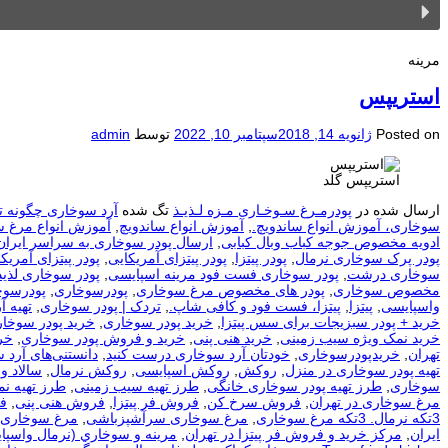
مرینه
استریپس
Posted on
ژانویه 14, 2018
سپتامبر 10, 2022
توسط
admin
استریپس گلد
ارسال شده در
پودرمـرغ سـوخـاری مـزه لـذیـذ
تگ شده
آرد سوخاری چگونه ت
سوخاری، آموزش انواع ساندویچ.
,
آموزش انواع ساندویچ
,
آموزش انواع مرغ 
ادویه مخصوص جوجه کباب وبال کبابی
,
ارسال پودر سوخاری به سراسر ایران
پودر پرک سوخاری نرمال
,
پودر پیتزا
,
پودر پیتزای آمریکایی
,
پودر پیتزای آمریکا
سوخاری درشت
,
پودر سوخاری فست فود مرینه اسپایسی
,
پودر سوخاری لذیذ
مخصوص سوخاری
,
پودر های مخصوص مرغ سوخاری
,
پودرسوخاری
,
پودرسوخ
واسپایسی
,
پیتزا
,
پیتزا، فست فود و کافی شاپ.
,
تردک | پودر سوخاری
,
تهيه آ
خرید + پودر سبزیجات برای سس پیتزا
,
خرید پودر سوخاری
,
خرید پودر سوخار
خرید نمک ویژه سیب زمینی
,
خرید هنی پنی
,
خرید و فروش پودر سوخاری
,
خر
تهران
,
خریدپودرسوخاری
,
خودتان آرد سوخاری درست کنید
,
دانستنی‌های آرد 
تهیه پودر سوخاری در منزل
,
روکش
,
روکش اسپایسی
,
روکش نرمال
,
سالاد و
سوخاری
,
طرز تهیه پودر سوخاری خانگی
,
طرز تهیه سیب زمینی
,
طرز تهیه ن
مرغ سوخاری در تهران
,
فروش سرخ کن
,
فروش فر پیتزا
,
فروش هنی پنی
,
ف
3تکه نرمال. 3تکه مرغ سوخاری
,
مرغ سوخاری سرآشپزباشی
,
مرغ سوخاری 
ایران
,
مرکز خرید و فروش فر پیتزا در تهران
,
مرينه و سوخاري (نرمال واسپا