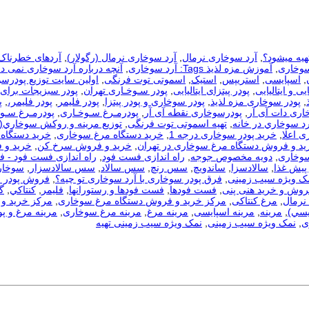
هیه میشود؟
,
آرد سوخاری نرمال
,
آرد سوخاری نرمال (رگولار)
,
آردهای خطرناک
سوخاری
,
آموزش مزه لذیذ Tags: آرد سوخاری
,
آنچه درباره آرد سوخاری نمی دا
,
اسپایسی
,
استریپس
,
استیک
,
اسموتی توت فرنگی
,
اولین سایت توزیع پودرس
یی و ایتالیایی
,
پودر پیتزای ایتالیایی
,
پودر سـوخـاری تهران
,
پودر سبزیجات برای
,
پودر سوخاری مزه لذیذ
,
پودر سوخاری و پودر پیتزا
,
پودر فلیمر
,
پودر فلیمر،
,
پ
اری دات آی آر
,
پودرسوخاری نقطه آی آر
,
پودرمـرغ سـوخـاری
,
پودرمـرغ سـوخ
رد سوخاري در خانه
,
تهیه اسموتی توت فرنگی
,
توزيع مرينه و روکش سوخاري(
ی اعلا
,
خرید پودر سوخاری درجه 1
,
خرید دستگاه مرغ سوخاری
,
خرید دستگاه 
ید و فروش دستگاه مرغ سوخاری در تهران
,
خرید و فروش سرخ کن
,
خرید و 
سوخاری
,
دویه مخصوص جوجه
,
راه اندازی فست فود
,
راه اندازی فست فود - 
 پیش غذا
,
سالادسزا
,
ساندویچ
,
سس رنچ
,
سس سالاد
,
سس سالادسزار
,
سوخار
مک ویژه سیب زمینی
,
فرق پودر سوخاری با آرد سوخاری تو چیه؟
,
فروش پودر 
روش و خرید هنی پنی
,
فست فودها
,
فست فودها و رستورانها
,
فلیمر
,
كنتاكي
,
گ
نرمال
,
مرغ کنتاکی
,
مرکز خرید و فروش دستگاه مرغ سوخاری
,
مرکز خرید و 
يسي)
,
مرینه
,
مرینه اسپایسی
,
مرینه مرغ
,
مرینه مرغ سوخاری
,
مرینه مرغ و پو
ی
,
نمک ویژه سیب زمینی
,
نمک ویژه سیب زمینی تهیه