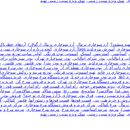
ی
,
نمک ویژه سیب زمینی
,
نمک ویژه سیب زمینی تهیه
هیه میشود؟
,
آرد سوخاری نرمال
,
آرد سوخاری نرمال (رگولار)
,
آردهای خطرناک
سوخاری
,
آموزش مزه لذیذ Tags: آرد سوخاری
,
آنچه درباره آرد سوخاری نمی دا
,
اسپایسی
,
استریپس
,
استیک
,
اسموتی توت فرنگی
,
اولین سایت توزیع پودرس
یی و ایتالیایی
,
پودر پیتزای ایتالیایی
,
پودر سـوخـاری تهران
,
پودر سبزیجات برای
,
پودر سوخاری مزه لذیذ
,
پودر سوخاری و پودر پیتزا
,
پودر فلیمر
,
پودر فلیمر،
,
پ
اری دات آی آر
,
پودرسوخاری نقطه آی آر
,
پودرمـرغ سـوخـاری
,
پودرمـرغ سـوخ
رد سوخاري در خانه
,
تهیه اسموتی توت فرنگی
,
توزيع مرينه و روکش سوخاري(
ی اعلا
,
خرید پودر سوخاری درجه 1
,
خرید دستگاه مرغ سوخاری
,
خرید دستگاه 
ید و فروش دستگاه مرغ سوخاری در تهران
,
خرید و فروش سرخ کن
,
خرید و 
سوخاری
,
دویه مخصوص جوجه
,
راه اندازی فست فود
,
راه اندازی فست فود - 
 پیش غذا
,
سالادسزا
,
ساندویچ
,
سس رنچ
,
سس سالاد
,
سس سالادسزار
,
سوخار
مک ویژه سیب زمینی
,
فرق پودر سوخاری با آرد سوخاری تو چیه؟
,
فروش پودر 
روش و خرید هنی پنی
,
فست فودها
,
فست فودها و رستورانها
,
فلیمر
,
كنتاكي
,
گ
نرمال
,
مرغ کنتاکی
,
مرکز خرید و فروش دستگاه مرغ سوخاری
,
مرکز خرید و 
يسي)
,
مرینه
,
مرینه اسپایسی
,
مرینه مرغ
,
مرینه مرغ سوخاری
,
مرینه مرغ و پو
ی
,
نمک ویژه سیب زمینی
,
نمک ویژه سیب زمینی تهیه