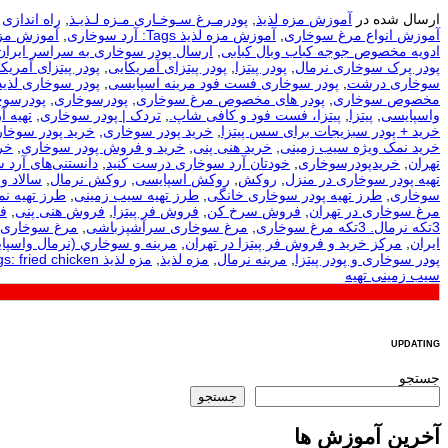
ارسال شده در
آموزش مزه لذیذ
,
پودرمـرغ سـوخـاری مـزه لـذیـذ
,
راه اندازی
آموزش انواع مرغ سوخاری
,
آموزش مزه لذیذ Tags: آرد سوخاری
,
آموزش مزه لذیذ Tags: آرد سوخا
ادویه مخصوص جوجه کباب وبال کبابی
,
ارسال پودر سوخاری به سراسر ایران
پودر پرک سوخاری نرمال
,
پودر پیتزا
,
پودر پیتزای آمریکایی
,
پودر پیتزای آمریکا
سوخاری درشت
,
پودر سوخاری فست فود مرینه اسپایسی
,
پودر سوخاری لذیذ
مخصوص سوخاری
,
پودر های مخصوص مرغ سوخاری
,
پودرسوخاری
,
پودرسوخ
واسپایسی
,
پیتزا
,
پیتزا، فست فود و کافی شاپ.
,
تردک | پودر سوخاری
,
تهيه آ
خرید + پودر سبزیجات برای سس پیتزا
,
خرید پودر سوخاری
,
خرید پودر سوخار
خرید نمک ویژه سیب زمینی
,
خرید هنی پنی
,
خرید و فروش پودر سوخاری
,
خر
تهران
,
خریدپودرسوخاری
,
خودتان آرد سوخاری درست کنید
,
دانستنی‌های آرد 
تهیه پودر سوخاری در منزل
,
روکش
,
روکش اسپایسی
,
روکش نرمال
,
سالاد و
سوخاری
,
طرز تهیه پودر سوخاری خانگی
,
طرز تهیه سیب زمینی
,
طرز تهیه ن
مرغ سوخاری در تهران
,
فروش سرخ کن
,
فروش فر پیتزا
,
فروش هنی پنی
,
ف
3تکه نرمال. 3تکه مرغ سوخاری
,
مرغ سوخاری سرآشپزباشی
,
مرغ سوخاری 
ایران
,
مرکز خرید و فروش فر پیتزا در تهران
,
مرينه و سوخاري (نرمال واسپا
پودر سوخاری و پودر پیتزا
,
مرینه نرمال
,
مزه لذیذ
,
مزه لذیذ Tags: fried chicken
سیب زمینی تهیه
UPDATING
جستجو
جستجو
آخرین آموزش ها