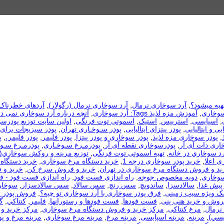
هیه میشود؟
,
آرد سوخاری نرمال
,
آرد سوخاری نرمال (رگولار)
,
آردهای خطرناک
سوخاری
,
آموزش مزه لذیذ Tags: آرد سوخاری
,
آنچه درباره آرد سوخاری نمی دا
,
اسپایسی
,
استریپس
,
استیک
,
اسموتی توت فرنگی
,
اولین سایت توزیع پودرس
یی و ایتالیایی
,
پودر پیتزای ایتالیایی
,
پودر سـوخـاری تهران
,
پودر سبزیجات برای
,
پودر سوخاری مزه لذیذ
,
پودر سوخاری و پودر پیتزا
,
پودر فلیمر
,
پودر فلیمر،
,
پ
اری دات آی آر
,
پودرسوخاری نقطه آی آر
,
پودرمـرغ سـوخـاری
,
پودرمـرغ سـوخ
رد سوخاري در خانه
,
تهیه اسموتی توت فرنگی
,
توزيع مرينه و روکش سوخاري(
ی اعلا
,
خرید پودر سوخاری درجه 1
,
خرید دستگاه مرغ سوخاری
,
خرید دستگاه 
ید و فروش دستگاه مرغ سوخاری در تهران
,
خرید و فروش سرخ کن
,
خرید و 
سوخاری
,
دویه مخصوص جوجه
,
راه اندازی فست فود
,
راه اندازی فست فود - 
 پیش غذا
,
سالادسزا
,
ساندویچ
,
سس رنچ
,
سس سالاد
,
سس سالادسزار
,
سوخار
مک ویژه سیب زمینی
,
فرق پودر سوخاری با آرد سوخاری تو چیه؟
,
فروش پودر 
روش و خرید هنی پنی
,
فست فودها
,
فست فودها و رستورانها
,
فلیمر
,
كنتاكي
,
گ
نرمال
,
مرغ کنتاکی
,
مرکز خرید و فروش دستگاه مرغ سوخاری
,
مرکز خرید و 
يسي)
,
مرینه
,
مرینه اسپایسی
,
مرینه مرغ
,
مرینه مرغ سوخاری
,
مرینه مرغ و پو