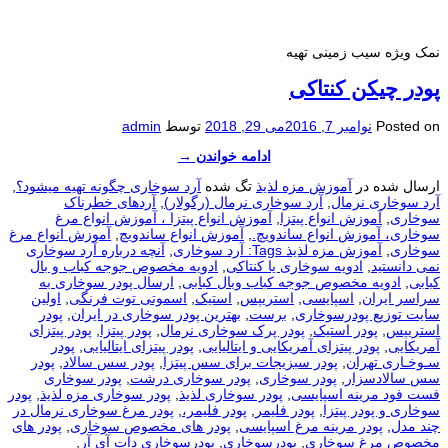
نمک ویژه سیب زمینی تهیه
پودر چیکن کنتاکی
Posted on
نوامبر 7, 2016
می 29, 2018
توسط
admin
ادامه خواندن
→
ارسال شده در
آموزش مزه لذیذ
تگ شده
آرد سوخاری چگونه تهیه میشود؟
,
آرد سوخاری نرمال
,
آرد سوخاری نرمال (رگولار)
,
آردهای خطرناک
سوخاری
,
آموزش انواع پیتزا
,
آموزش انواع پیتزا ، آموزش انواع مرغ
سوخاری، آموزش انواع ساندویچ.
,
آموزش انواع ساندویچ
,
آموزش انواع مرغ
سوخاری
,
آموزش مزه لذیذ Tags: آرد سوخاری
,
آنچه درباره آرد سوخاری
نمی دانستید
,
ادویه سوخاری یا کنتاکی
,
ادویه مخصوص جوجه کباب و بال
کبابی
,
ادویه مخصوص جوجه کباب وبال کبابی
,
ارسال پودر سوخاری به
سراسر ایران
,
اسپایسی
,
استریپس
,
استیک
,
اسموتی توت فرنگی
,
اولین
سایت توزیع پودرسوخاری
,
برست
,
بهترین پودر سوخاری در ایران
,
پودر
استریپس
,
پودر استیک
,
پودر پرک سوخاری نرمال
,
پودر پیتزا
,
پودر پیتزای
آمریکایی
,
پودر پیتزای آمریکایی و ایتالیایی
,
پودر پیتزای ایتالیایی
,
پودر
سـوخـاری تهران
,
پودر سبزیجات برای سس پیتزا
,
پودر سس سالاد
,
پودر
سس سالادسزار
,
پودر سوخاری
,
پودر سوخاری درشت
,
پودر سوخاری
فست فود مرینه اسپایسی
,
پودر سوخاری لذیذ
,
پودر سوخاری مزه لذیذ
,
پودر
سوخاری و پودر پیتزا
,
پودر فلیمر
,
پودر فلیمر،
,
پودر مرغ سوخاری نرمال در
چند مدل
,
پودر مرینه مرغ اسپایسی
,
پودر های مخصوص سوخاری
,
پودر های
مخصوص مرغ سوخاری
,
پودرسوخاری
,
پودرسوخاری دات آی آر
,