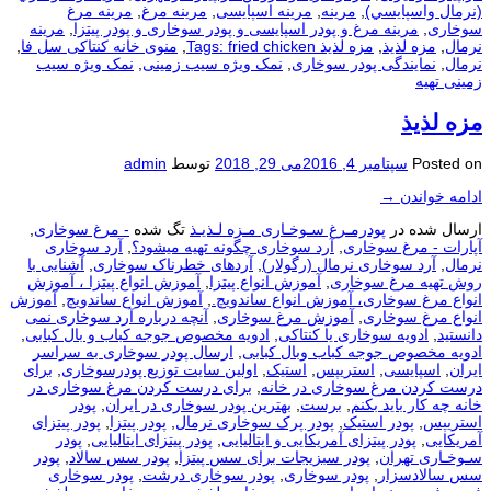
(نرمال واسپايسي)
,
مرینه
,
مرینه اسپایسی
,
مرینه مرغ
,
مرینه مرغ
سوخاری
,
مرینه مرغ و پودر اسپایسی و پودر سوخاری و پودر پیتزا
,
مرینه
نرمال
,
مزه لذیذ
,
مزه لذیذ Tags: fried chicken
,
منوی خانه کنتاکی سل فا
,
نرمال
,
نمایندگی پودر سوخاری
,
نمک ویژه سیب زمینی
,
نمک ویژه سیب
زمینی تهیه
مزه لذیذ
Posted on
سپتامبر 4, 2016
می 29, 2018
توسط
admin
ادامه خواندن
→
ارسال شده در
پودرمـرغ سـوخـاری مـزه لـذیـذ
تگ شده
- مرغ سوخاری
,
آپارات - مرغ سوخاری
,
آرد سوخاری چگونه تهیه میشود؟
,
آرد سوخاری
نرمال
,
آرد سوخاری نرمال (رگولار)
,
آردهای خطرناک سوخاری
,
آشنایی با
روش تهیه مرغ سوخاری
,
آموزش انواع پیتزا
,
آموزش انواع پیتزا ، آموزش
انواع مرغ سوخاری، آموزش انواع ساندویچ.
,
آموزش انواع ساندویچ
,
آموزش
انواع مرغ سوخاری
,
آموزش مرغ سوخاری
,
آنچه درباره آرد سوخاری نمی
دانستید
,
ادویه سوخاری یا کنتاکی
,
ادویه مخصوص جوجه کباب و بال کبابی
,
ادویه مخصوص جوجه کباب وبال کبابی
,
ارسال پودر سوخاری به سراسر
ایران
,
اسپایسی
,
استریپس
,
استیک
,
اولین سایت توزیع پودرسوخاری
,
برای
درست كردن مرغ سوخاری در خانه
,
برای درست كردن مرغ سوخاری در
خانه چه كار باید بكنم
,
برست
,
بهترین پودر سوخاری در ایران
,
پودر
استریپس
,
پودر استیک
,
پودر پرک سوخاری نرمال
,
پودر پیتزا
,
پودر پیتزای
آمریکایی
,
پودر پیتزای آمریکایی و ایتالیایی
,
پودر پیتزای ایتالیایی
,
پودر
سـوخـاری تهران
,
پودر سبزیجات برای سس پیتزا
,
پودر سس سالاد
,
پودر
سس سالادسزار
,
پودر سوخاری
,
پودر سوخاری درشت
,
پودر سوخاری