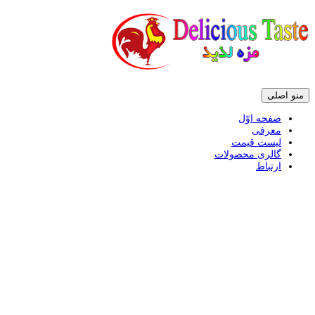
پرش
منو اصلی
به
محتوی
صفحه اوّل
معرفی
لیست قیمت
گالری محصولات
ارتباط