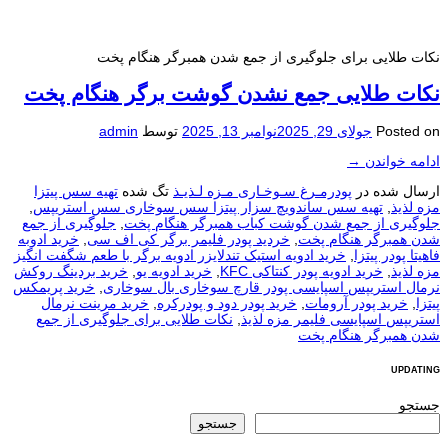
نکات طلایی برای جلوگیری از جمع شدن همبرگر هنگام پخت
نکات طلایی جمع نشدن گوشت برگر هنگام پخت
Posted on
جولای 29, 2025
نوامبر 13, 2025
توسط
admin
ادامه خواندن
→
ارسال شده در
پودرمـرغ سـوخـاری مـزه لـذیـذ
تگ شده
تهیه سس پیتزا
مزه لذیذ
,
تهیه سس ساندویچ سزار پیتزا سس سوخاری سس استریپس
,
جلوگیری از جمع شدن گوشت کباب همبرگر هنگام پخت
,
جلوگیری از جمع
شدن همبرگر هنگام پخت
,
خردید پودر فلیمر برگر کی اف سی
,
خرید ادوبه
فاهیتا پودر پیتزا
,
خرید ادویه استیک تندلایزر ادویه برگر با طعم شگفت انگیز
مزه لذیذ
,
خرید ادویه پودر کنتاکی KFC
,
خرید ادویه یو
,
خرید بردینگ روکش
نرمال استریپس اسپایسی پودر قارچ سوخاری بال سوخاری
,
خرید پریمکس
پیتزا
,
خرید پودر آرومات
,
خرید پودر دود و پودرکره
,
خرید مرینت نرمال
استریپس اسپایسی فلیمر مزه لذیذ
,
نکات طلایی برای جلوگیری از جمع
شدن همبرگر هنگام پخت
UPDATING
جستجو
جستجو