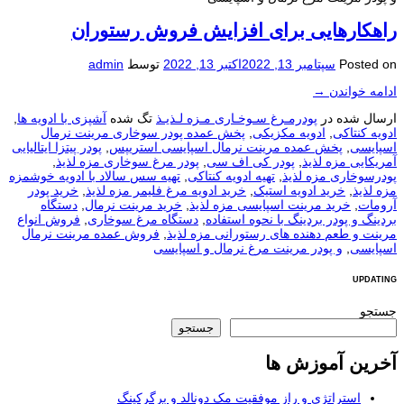
راهکارهایی برای افزایش فروش رستوران
Posted on
سپتامبر 13, 2022
اکتبر 13, 2022
توسط
admin
ادامه خواندن
→
ارسال شده در
پودرمـرغ سـوخـاری مـزه لـذیـذ
تگ شده
آشپزی با ادویه ها
,
ادویه کنتاکی
,
ادویه مکزیکی
,
پخش عمده پودر سوخاری مرینت نرمال
اسپایسی
,
پخش عمده مرینت نرمال اسپایسی استریپس
,
پودر پیتزا ایتالیایی
آمریکایی مزه لذیذ
,
پودر کی اف سی
,
پودر مرغ سوخاری مزه لذیذ
,
پودرسوخاری مزه لذیذ
,
تهیه ادویه کنتاکی
,
تهیه سس سالاد با ادویه خوشمزه
مزه لذیذ
,
خرید ادویه استیک
,
خرید ادویه مرغ فلیمر مزه لذیذ
,
خرید پودر
آرومات
,
خرید مرینت اسپایسی مزه لذیذ
,
خرید مرینت نرمال
,
دستگاه
بردینگ و پودر بردینگ با نحوه استفاده
,
دستگاه مرغ سوخاری
,
فروش انواع
مرینت و طعم دهنده های رستورانی مزه لذیذ
,
فروش عمده مرینت نرمال
اسپایسی
,
و پودر مرینت مرغ نرمال و اسپایسی
UPDATING
جستجو
جستجو
آخرین آموزش ها
استراتژی و راز موفقیت مک دونالد و برگرکینگ