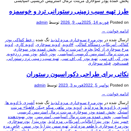
پخش عمده پودر سوخاری مرینت نرمال استريپس کریسپی اسپایسی
طرز تهيه سيب زمینی رستورانی ترد و خوسمزه
Posted on
فوریه 14, 2025
می 9, 2026
توسط
admin
ادامه خواندن
→
ارسال شده در
پودرمـرغ سـوخـاری مـزه لـذیـذ
تگ شده
- خط کنتاکی پودر
کنتاکی آمریکایی دستگاه کنتاکی
,
#ادویه
,
ادویه سوخاری
,
ادویه کاری
,
ادویه
مرغ سوخاری از کجا بخرم +مرینت نرمال
,
پخش عمده پودر سوخاری
مرینت نرمال استريپس کریسپی اسپایسی
,
پودر پانکو
,
پودر سیر زردچوبه
,
پودر کی اف سی
,
تهیه پودر کی اف سی
,
تهیه سیب زمینی ترد رستورانی
,
فست‌فود
,
فیله سوخاری
نکاتی برای طراحی دکوراسيون رستوران
Posted on
نوامبر 5, 2022
فوریه 3, 2023
توسط
admin
ادامه خواندن
→
ارسال شده در
پودرمـرغ سـوخـاری مـزه لـذیـذ
تگ شده
آشپزی با ادویه ها
,
آشپزی با ادویه ها مزه لذیذ
,
ادویه پودر ماهی میگو چیکن فاهیتا+ مرینت
استیک
,
پخش عمده پودر سوخاری مرینت نرمال استريپس کریسپی
اسپایسی
,
پخش عمده مرینت نرمال اسپایسی استریپس
,
پودر بهبوددهنده
خمیر پیتزا
,
پودر پیتزا ایتالیایی آمریکایی مزه لذیذ
,
پودرپیتزا
,
پودرسوخاری
,
پودرمرغ سوخاری با طعم مزه لذیذ
,
تهیه سس پیتزا با پودر سس
,
خاص مزه
لذیذ
,
خرید ادویه فیله استریپس+روکش استریپس کریسپی با طعم شگفت