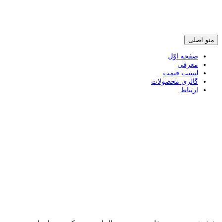
پرش
منو اصلی
به
محتوی
صفحه اوّل
معرفی
لیست قیمت
گالری محصولات
ارتباط