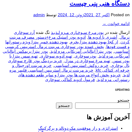
دستگاه هنی پنی چيست
Posted on
اکتبر 27, 2021
ژوئن 12, 2024
توسط
admin
ادامه خواندن
→
ارسال شده در
پودرمـرغ سـوخـاری مـزه لـذیـذ
تگ شده
آرد سوخاری
نرمال
,
آشپزی با ادویه ها
,
ادویه پودر استیک مرغ+دستور مصرف مرینت
کردن
,
از کجا بهبود دهنده پیتزا بخرم
,
بهبود دهنده خمیر پیتزا ویژه رستورانها
و فست فودها
,
پخش عمده پودر سوخاری مرینت نرمال استريپس کریسپی
اسپایسی
,
پودر پیتزا ایتالیایی آمریکایی مزه لذیذ
,
پودر پیتزا پریمکس ایتالیایی
آمریکایی مزه لذیذ
,
پودرسوخاری
,
تهیه ادویه سوخاری
,
تهیه سس پیتزا با
پودر سس
,
تهیه مرغ سوخاری در منزل
,
خرید بردینگ پودر قارچ سوخاری
بال یوخاری
,
خرید روکش استریپس اسپایسی
,
خرید مرینت اورجینال و
حرفه ای کنتاکی kfc
,
خرید مرینت نرمال استریپس اسپایسی فلیمر مزه
لذیذ
,
خریدو پخش انواع مرینت ها پودر پیتزا و سایر طعم دهنده های
رستورانی مزه لذیذ
,
فرمول ادویه کنتاکی سوخاری
UPDATING
جستجو
جستجو
آخرین آموزش ها
استراتژی و راز موفقیت مک دونالد و برگرکینگ