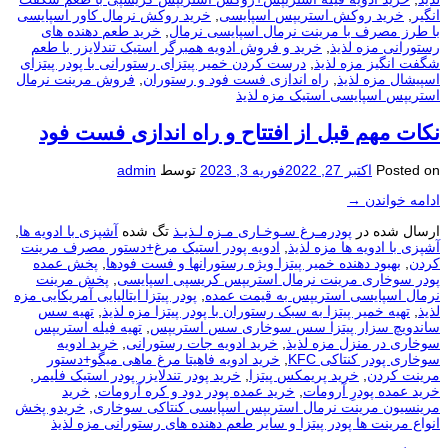
انگیر
,
خرید روکش استریپس اسپایسی
,
خرید روکش نرمال کاور اسپایسی
با طرز مصرف با مرینت نرمال اسپایسی نرمال
,
خرید طعم دهنده های
رستورانی مزه لذیذ
,
خرید و فروش ادویه همبرگر استیک تندلایزر با طعم
شگفت انگیز مزه لذیذ
,
درست کردن خمیر پیتزای رستورانی با پودر پیتزای
اسپیشال مزه لذیذ
,
راه اندازی فست فود و رستوران
,
فروش مرینت نرمال
استریپس اسپایسی استیک مزه لذیذ
نکات مهم قبل از افتتاح و راه اندازی فست فود
Posted on
اکتبر 27, 2022
فوریه 3, 2023
توسط
admin
ادامه خواندن
→
ارسال شده در
پودرمـرغ سـوخـاری مـزه لـذیـذ
تگ شده
آشپزی با ادویه ها
,
آشپزی با ادویه ها مزه لذیذ
,
ادویه پودر استیک مرغ+دستور مصرف مرینت
کردن
,
بهبود دهنده خمیر پیتزا ویژه رستورانها و فست فودها
,
پخش عمده
پودر سوخاری مرینت نرمال استريپس کریسپی اسپایسی
,
پخش مرینت
نرمال اسپایسی استریپس به قیمت عمده
,
پودر پیتزا ایتالیایی آمریکایی مزه
لذیذ
,
تهیه خمیر پیتزا به سبک رستوران با پودر پیتزا مزه لذیذ
,
تهیه سس
ساندویچ سزار پیتزا سس سوخاری سس استریپس
,
تهیه فیله استریپس
سوخاری در منزل مزه لذیذ
,
خرید ادویه جات رستورانی
,
خرید ادویه
سوخاری پودر کنتاکی KFC
,
خرید ادویه فاهیتا مرغ ماهی میگو+دستور
مرینت کردن
,
خرید پریمکس پیتزا
,
خرید پودر تندلایزر پودر استیک فلیمر
,
خرید عمده پودرِ آرومات
,
خرید عمده پودر دود و کره آرومات
,
خرید
مرینسیون مرینت نرمال استریپس اسپایسی کنتاکی سوخاری
,
خریدو پخش
انواع مرینت ها پودر پیتزا و سایر طعم دهنده های رستورانی مزه لذیذ