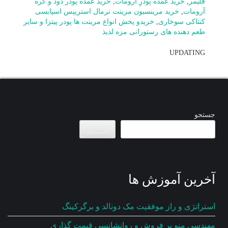
فلیمر
,
خرید عمده پودرِ آرومات
,
خرید عمده پودر دود و کره
آرومات
,
خرید مرینسیون مرینت نرمال استریپس اسپایسی
کنتاکی سوخاری
,
خریدو پخش انواع مرینت ها پودر پیتزا و سایر
طعم دهنده های رستورانی مزه لذیذ
UPDATING
جستجو
جستجو
آخرین آموزش ها
استراتژی و راز موفقیت مک دونالد و برگرکینگ
مهندسی منو پر فروش و روانشانسی قیمت گذاری