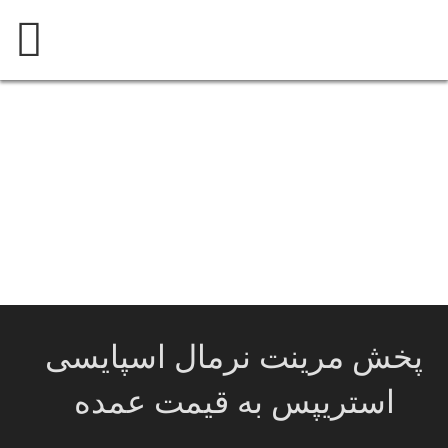
پرش
به
محتوی
پخش مرینت نرمال اسپایسی
استریپس به قیمت عمده