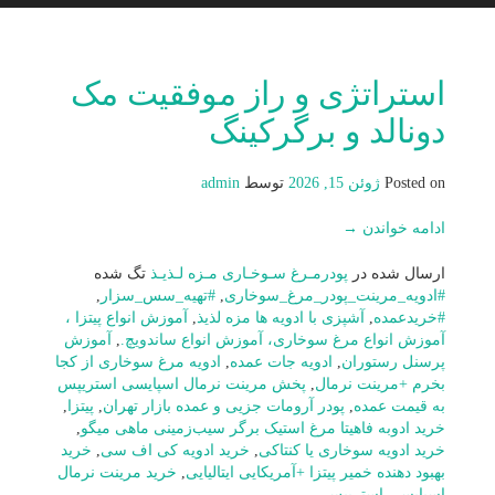
استراتژی و راز موفقیت مک
دونالد و برگرکینگ
Posted on
ژوئن 15, 2026
توسط
admin
ادامه خواندن
→
ارسال شده در
پودرمـرغ سـوخـاری مـزه لـذیـذ
تگ شده
#ادویه_مرینت_پودر_مرغ_سوخاری
,
#تهیه_سس_سزار
,
#خریدعمده
,
آشپزی با ادویه ها مزه لذیذ
,
آموزش انواع پیتزا ،
آموزش انواع مرغ سوخاری، آموزش انواع ساندویچ.
,
آموزش
پرسنل رستوران
,
ادویه جات عمده
,
ادویه مرغ سوخاری از کجا
بخرم +مرینت نرمال
,
پخش مرینت نرمال اسپایسی استریپس
به قیمت عمده
,
پودر آرومات جزیی و عمده بازار تهران
,
پیتزا
,
خرید ادوبه فاهیتا مرغ استیک برگر سیب‌زمینی ماهی میگو
,
خرید ادویه سوخاری یا کنتاکی
,
خرید ادویه کی اف سی
,
خرید
بهبود دهنده خمیر پیتزا +آمریکایی ایتالیایی
,
خرید مرینت نرمال
اسپایسی استریپس