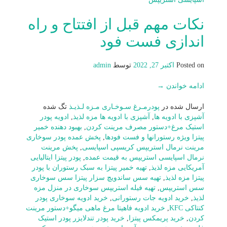
نکات مهم قبل از افتتاح و راه
اندازی فست فود
Posted on
اکتبر 27, 2022
توسط
admin
ادامه خواندن
→
ارسال شده در
پودرمـرغ سـوخـاری مـزه لـذیـذ
تگ شده
آشپزی با ادویه ها
,
آشپزی با ادویه ها مزه لذیذ
,
ادویه پودر
استیک مرغ+دستور مصرف مرینت کردن
,
بهبود دهنده خمیر
پیتزا ویژه رستورانها و فست فودها
,
پخش عمده پودر سوخاری
مرینت نرمال استريپس کریسپی اسپایسی
,
پخش مرینت
نرمال اسپایسی استریپس به قیمت عمده
,
پودر پیتزا ایتالیایی
آمریکایی مزه لذیذ
,
تهیه خمیر پیتزا به سبک رستوران با پودر
پیتزا مزه لذیذ
,
تهیه سس ساندویچ سزار پیتزا سس سوخاری
سس استریپس
,
تهیه فیله استریپس سوخاری در منزل مزه
لذیذ
,
خرید ادویه جات رستورانی
,
خرید ادویه سوخاری پودر
کنتاکی KFC
,
خرید ادویه فاهیتا مرغ ماهی میگو+دستور مرینت
کردن
,
خرید پریمکس پیتزا
,
خرید پودر تندلایزر پودر استیک