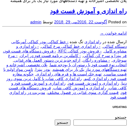
پلان تخصصی آشپزخانه و تهیه دستگاههای مورد نیاز یک بار برای همیشه
راه اندازی و آموزش فست فود
Posted on
آگوست 22, 2016
می 29, 2018
توسط
admin
ادامه خواندن
→
ارسال شده در
راه اندازی
تگ شده
- خط کنتاکی پودر کنتاکی آمریکایی
دستگاه کنتاکی
,
- راه اندازی خط کنتاکی مرغ کنتاکی
,
- راه اندازی و
مشاوره کامل
,
- فروش پودر کنتاکی KFC
,
- فروش دستگاه های فست فود،
فر پیتزا و سرخ کن کنتاکی
,
- کاملترین برنامه فست فود در ایران
,
- مرغ
سوخاری
,
- مشاوره رایگان
,
ارائه جدید ترین دستور العمل های غذایی
,
انتخاب نوع فست فود یا رستوران با بودجه شما
,
پلان تخصصی آشپزخانه و
تهیه دستگاههای مورد نیاز یک بار برای همیشه
,
پودر پیتزا
,
تامین مواد اولیه با
قیمت مناسب
,
تهیه چك لیست ها و فرم های راه اندازی
,
چگونه مغازه
فست فود راه اندازی کنیم
,
راه اندازی کافی شاپ با کامل ترین منوی روز
دنیا
,
راه اندازی و آموزش فست فود
,
راه اندازی و آموزش فست فود و
کافی شاپ
,
راه اندازی و آموزش کافی شاپ
,
فروش دستگاه های فست
فود
,
قیمت گذاری منوی غذایی در فصول مختلف
,
مدیریت در راه اندازی
فست فود
UPDATING
جستجو
جستجو