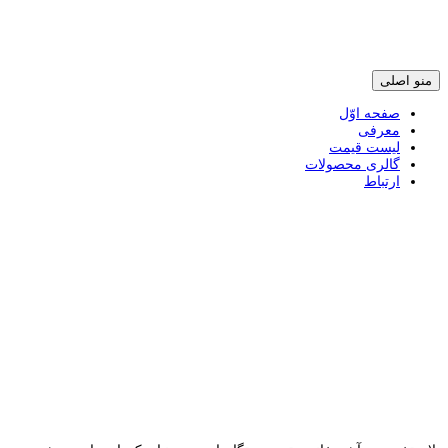
پرش
منو اصلی
به
محتوی
صفحه اوّل
معرفی
لیست قیمت
گالری محصولات
ارتباط