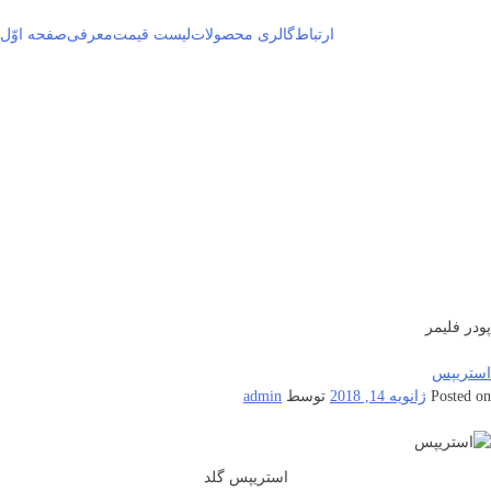
رش
ارتباط
گالری محصولات
لیست قیمت
معرفی
صفحه اوّل
ه
حتوی
پودر فلیمر
استریپس
Posted on
ژانویه 14, 2018
توسط
admin
استریپس گلد