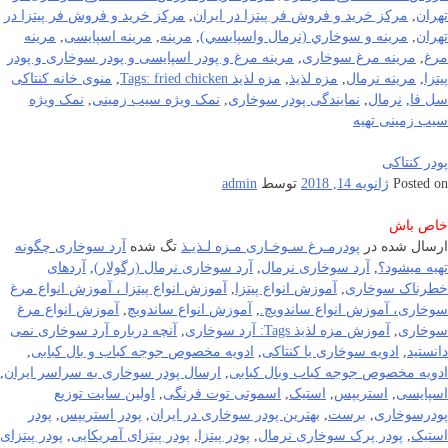
تهران
,
مرکز خرید و فروش فر پیتزا در ایران
,
مرکز خرید و فروش فر پیتزا در
تهران
,
مرينه و سوخاري (نرمال واسپايسي)
,
مرینه
,
مرینه اسپایسی
,
مرینه
مرغ
,
مرینه مرغ سوخاری
,
مرینه مرغ و پودر اسپایسی و پودر سوخاری و پودر
پیتزا
,
مرینه نرمال
,
مزه لذیذ
,
مزه لذیذ Tags: fried chicken
,
منوی خانه کنتاکی
سل فا
,
نرمال
,
نمایندگی پودر سوخاری
,
نمک ویژه سیب زمینی
,
نمک ویژه
سیب زمینی تهیه
پودر کنتاکی
Posted on
ژانویه 14, 2018
توسط
admin
خاص باش
ارسال شده در
پودرمـرغ سـوخـاری مـزه لـذیـذ
تگ شده
آرد سوخاری چگونه
تهیه میشود؟
,
آرد سوخاری نرمال
,
آرد سوخاری نرمال (رگولار)
,
آردهای
خطرناک سوخاری
,
آموزش انواع پیتزا
,
آموزش انواع پیتزا ، آموزش انواع مرغ
سوخاری، آموزش انواع ساندویچ.
,
آموزش انواع ساندویچ
,
آموزش انواع مرغ
سوخاری
,
آموزش مزه لذیذ Tags: آرد سوخاری
,
آنچه درباره آرد سوخاری نمی
دانستید
,
ادویه سوخاری یا کنتاکی
,
ادویه مخصوص جوجه کباب و بال کبابی
,
ادویه مخصوص جوجه کباب وبال کبابی
,
ارسال پودر سوخاری به سراسر ایران
,
اسپایسی
,
استریپس
,
استیک
,
اسموتی توت فرنگی
,
اولین سایت توزیع
پودرسوخاری
,
برست
,
بهترین پودر سوخاری در ایران
,
پودر استریپس
,
پودر
استیک
,
پودر پرک سوخاری نرمال
,
پودر پیتزا
,
پودر پیتزای آمریکایی
,
پودر پیتزای