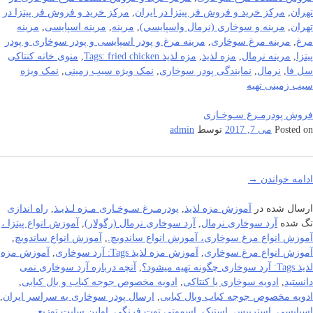
تهران
,
مرکز خرید و فروش فر پیتزا در ایران
,
مرکز خرید و فروش فر پیتزا در
تهران
,
مرينه و سوخاري (نرمال واسپايسي)
,
مرینه
,
مرینه اسپایسی
,
مرینه
مرغ
,
مرینه مرغ سوخاری
,
مرینه مرغ و پودر اسپایسی و پودر سوخاری و پودر
پیتزا
,
مرینه نرمال
,
مزه لذیذ
,
مزه لذیذ Tags: fried chicken
,
منوی خانه کنتاکی
سل فا
,
نرمال
,
نمایندگی پودر سوخاری
,
نمک ویژه سیب زمینی
,
نمک ویژه
سیب زمینی تهیه
فروش پودرمـرغ سـوخـاری
Posted on
می 7, 2017
توسط
admin
ادامه خواندن
→
ارسال شده در
آموزش مزه لذیذ
,
پودرمـرغ سـوخـاری مـزه لـذیـذ
,
راه اندازی
تگ شده
آرد سوخاری نرمال
,
آرد سوخاری نرمال (رگولار)
,
آموزش انواع پیتزا ،
آموزش انواع مرغ سوخاری، آموزش انواع ساندویچ.
,
آموزش انواع ساندویچ
,
آموزش انواع مرغ سوخاری
,
آموزش مزه لذیذ Tags: آرد سوخاری
,
آموزش مزه
لذیذ Tags: آرد سوخاری چگونه تهیه میشود؟
,
آنچه درباره آرد سوخاری نمی
دانستید
,
ادویه سوخاری یا کنتاکی
,
ادویه مخصوص جوجه کباب و بال کبابی
,
ادویه مخصوص جوجه کباب وبال کبابی
,
ارسال پودر سوخاری به سراسر ایران
,
اسپایسی
,
استریپس
,
استیک
,
اسموتی توت فرنگی
,
اولین سایت توزیع