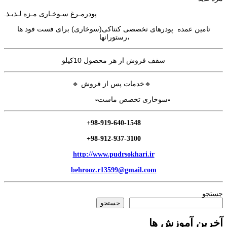
پودرمـرغ سـوخـاری مـزه لـذیـذ.
تامین عمده پودرهای تخصصی کنتاکی(سوخاری) برای فست فود ها
،رستورانها
سقف فروش از هر محصول 10کیلو
🔹خدمات پس از فروش 🔹
▫سوخاری تخصص ماست▫
+98-919-640-1548
+98-912-937-3100
http://www.pudrsokhari.ir
behrooz.r13599@gmail.com
جستجو
جستجو
آخرین آموزش ها