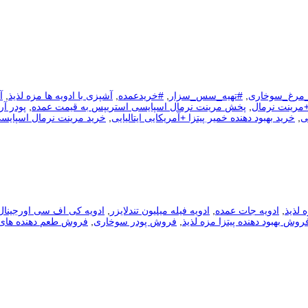
_مرغ_سوخاری
,
#تهیه_سس_سزار
,
#خریدعمده
,
آشپزی با ادویه ها مزه لذیذ
,
آ
+مرینت نرمال
,
پخش مرینت نرمال اسپایسی استریپس به قیمت عمده
,
پودر آر
ی
,
خرید بهبود دهنده خمیر پیتزا +آمریکایی ایتالیایی
,
خرید مرینت نرمال اسپایس
 لذیذ
,
ادویه جات عمده
,
ادویه فیله میلیون تندلایزر
,
ادویه کی اف سی اورجینال 
روش بهبود دهنده پیتزا مزه لذیذ
,
فروش پودر سوخاری
,
فروش طعم دهنده های 