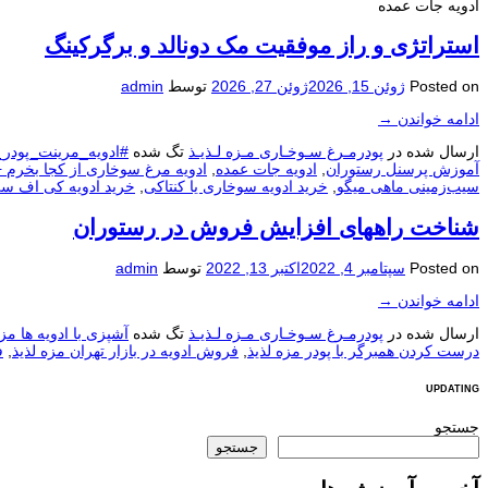
ادویه جات عمده
استراتژی و راز موفقیت مک دونالد و برگرکینگ
Posted on
ژوئن 15, 2026
ژوئن 27, 2026
توسط
admin
ادامه خواندن
→
ارسال شده در
پودرمـرغ سـوخـاری مـزه لـذیـذ
تگ شده
#ادویه_مرینت_پودر
آموزش پرسنل رستوران
,
ادویه جات عمده
,
ادویه مرغ سوخاری از کجا بخرم 
سیب‌زمینی ماهی میگو
,
خرید ادویه سوخاری یا کنتاکی
,
خرید ادویه کی اف س
شناخت راههای افزایش فروش در رستوران
Posted on
سپتامبر 4, 2022
اکتبر 13, 2022
توسط
admin
ادامه خواندن
→
ارسال شده در
پودرمـرغ سـوخـاری مـزه لـذیـذ
تگ شده
آشپزی با ادویه ها مزه
درست کردن همبرگر با پودر مزه لذیذ
,
فروش ادویه در بازار تهران مزه لذیذ
,
ف
UPDATING
جستجو
جستجو