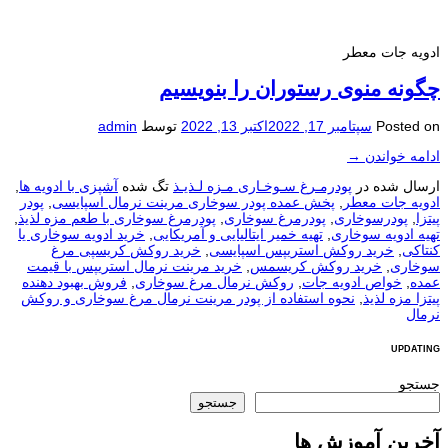
ادویه جات معطر
چگونه منوی رستوران را بنویسیم
Posted on
سپتامبر 17, 2022
اکتبر 13, 2022
توسط
admin
ادامه خواندن
→
ارسال شده در
پودرمـرغ سـوخـاری مـزه لـذیـذ
تگ شده
آشپزی با ادویه ها
,
ادویه جات معطر
,
پخش عمده پودر سوخاری مرینت نرمال اسپایسی
,
پودر
پیتزا
,
پودرسوخاری
,
پودرمرغ سوخاری
,
پودرمرغ سوخاری با طعم مزه لذیذ
,
تهیه ادویه سوخاری
,
تهیه خمیر ایتالیایی و آمریکایی
,
خرید ادویه سوخاری یا
کنتاکی
,
خرید روکش استریپس اسپایسی
,
خرید روکش کریسپی مرغ
سوخاری
,
خرید روکش کریسمس
,
خرید مرینت نرمال استریپس با قیمت
عمده
,
خواص ادویه جات
,
روکش نرمال مرغ سوخاری
,
فروش بهبود دهنده
پیتزا مزه لذیذ
,
نحوه استفاده از پودر مرینت نرمال مرغ سوخاری و روکش
نرمال
UPDATING
جستجو
جستجو
آخرین آموزش ها