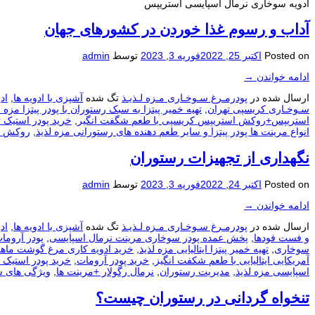
ادویه سوخاری نرمال اسپایسی استریپس
آداب و رسوم غذا خوردن در کشورهای جهان
Posted on
اکتبر 25, 2022
فوریه 3, 2023
توسط
admin
ادامه خواندن
→
ارسال شده در
پودرمـرغ سـوخـاری مـزه لـذیـذ
تگ شده
آشپزی با ادویه ها
,
اد
سـوخـاری کریسپی تهران
,
تهیه خمیر پیتزا به سبک رستوران با پودر پیتزا مزه ل
استریپس+روکش استریپس کریسپی با طعم شگفت انگیر
,
خرید پودر استیک ت
انواع مرینت ها پودر پیتزا و سایر طعم دهنده های رستورانی مزه لذیذ
,
روکش ن
نگهداری از تجهیزات رستوران
Posted on
اکتبر 24, 2022
فوریه 3, 2023
توسط
admin
ادامه خواندن
→
ارسال شده در
پودرمـرغ سـوخـاری مـزه لـذیـذ
تگ شده
آشپزی با ادویه ها
,
اد
و فست فودها
,
پخش عمده پودر سوخاری مرینت نرمال اسپایسی
,
پودر آروما
سوخاری
,
تهیه خمیر پیتزا ایتالیایی مزه لذیذ
,
خرید ادویه کاری مرغ گوشت ماه
آمریکایی ایتالیایی با طعم شکفت انگیز
,
خرید پودر آرومات
,
خرید پودر استیک ت
اسپایسی مزه لذیذ
,
مدیریت رستوران
,
نرمال رگولار +مرینت ها
,
ویژگی های س
تنخواه گردانی در رستوران چيست؟