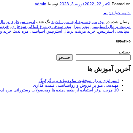
Posted on
اکتبر 22, 2022
فوریه 3, 2023
توسط
admin
ادامه خواندن
→
ارسال شده در
پودرمـرغ سـوخـاری مـزه لـذیـذ
تگ شده
ادویه سوخاری نرمال
مرینت نرمال اسپایسی
,
پودر پیتزا
,
پودر سوخاری مرغ کنناکی سوخاری
,
خردید
اسپایسی استریپس
,
خرید مرینت نرمال استریپس اسپایسی مزه لذیذ
,
خرید و
UPDATING
جستجو
جستجو
آخرین آموزش ها
استراتژی و راز موفقیت مک دونالد و برگرکینگ
مهندسی منو پر فروش و روانشانسی قیمت گذاری
10 مزیت برتر استفاده از طعم دهنده ها ومحصولات رستورانی مزه لذیذ