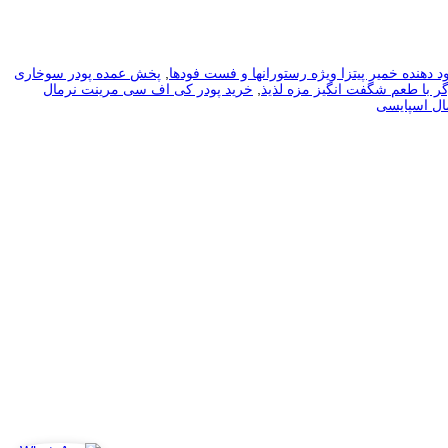
ود دهنده خمیر پیتزا ویژه رستورانها و فست فودها
,
پخش عمده پودر سوخاری
رگر با طعم شگفت انگیز مزه لذیذ
,
خرید پودر کی اف سی مرینت نرمال
ل اسپایسی