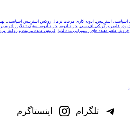
 اسپایسی استریپس
,
ادویه کاری مرینت نرمال روکش استریپس اسپایسی
,
بهب
 پودر فلیمر برگر کی اف سی
,
خرید ادویه
,
خرید ادویه استیک تندلایزر ادویه ب
 فروش طعم دهنده های رستورانی مزه لذیذ
,
فروش عمده مرینت و روکش نرما
تلگرام
اینستاگرم