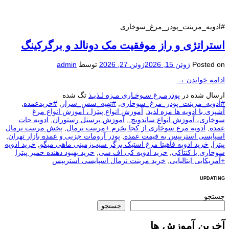
#ادویه_مرینت_پودر_مرغ_سوخاری
استراتژی و راز موفقیت مک دونالد و برگرکینگ
Posted on
ژوئن 15, 2026
ژوئن 27, 2026
توسط
admin
ادامه خواندن
→
ارسال شده در
پودرمـرغ سـوخـاری مـزه لـذیـذ
تگ شده
#ادویه_مرینت_پودر_مرغ_سوخاری
,
#تهیه_سس_سزار
,
#خریدعمده
,
آشپزی با ادویه ها مزه لذیذ
,
آموزش انواع پیتزا ، آموزش انواع مرغ
سوخاری، آموزش انواع ساندویچ.
,
آموزش پرسنل رستوران
,
ادویه جات
عمده
,
ادویه مرغ سوخاری از کجا بخرم +مرینت نرمال
,
پخش مرینت نرمال
اسپایسی استریپس به قیمت عمده
,
پودر آرومات جزیی و عمده بازار تهران
,
پیتزا
,
خرید ادوبه فاهیتا مرغ استیک برگر سیب‌زمینی ماهی میگو
,
خرید ادویه
سوخاری یا کنتاکی
,
خرید ادویه کی اف سی
,
خرید بهبود دهنده خمیر پیتزا
+آمریکایی ایتالیایی
,
خرید مرینت نرمال اسپایسی استریپس
UPDATING
جستجو
جستجو
آخرین آموزش ها