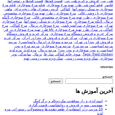
هنی پنی
,
فروش و خرید هنی پنی
,
فست فودها
,
فست فودها و رستورانها
,
فلیمر
,
فیلم آموزشی طرز تهیه مرغ سوخاری
,
فیله مرغ سوخاری
,
فیله مرغ
سوخاری به سبک رستورانها
,
كنتاكي
,
گروه رستوران های زنجیره ای
,
ماهی
سوخاری با روشی عالی
,
مرغ سوخاری - طرز تهیه مرغ سوخاری مخصوص
,
مرغ سوخاری - طرز تهیه مرغ سوخاری مخصوص عالی
,
مرغ سوخاری 3تکه
نرمال. 3تکه مرغ سوخاری
,
مرغ سوخاری به سبک رستورانها
,
مرغ سوخاری
تهران
,
مرغ سوخاری سرآشپزباشی
,
مرغ سوخاری نرمال
,
مرغ کنتاکی
,
مرغ
کنتاکی در منزل طرز تهیه مرغ سوخاری kfc طرز تهیه مرغ سوخاری در فر
,
مرکز خرید و فروش دستگاه مرغ سوخاری
,
مرکز خرید و فروش دستگاه
مرغ سوخاری در تهران
,
مرکز خرید و فروش فر پیتزا در ایران
,
مرکز خرید
و فروش فر پیتزا در تهران
,
مرينه و سوخاري (نرمال واسپايسي)
,
مرینه
,
مرینه اسپایسی
,
مرینه مرغ
,
مرینه مرغ سوخاری
,
مرینه مرغ و پودر
اسپایسی و پودر سوخاری و پودر پیتزا
,
مرینه نرمال
,
مزه لذیذ
,
مزه لذیذ
Tags: fried chicken
,
منوی خانه کنتاکی سل فا
,
نرمال
,
نمایندگی پودر
سوخاری
,
نمک ویژه سیب زمینی
,
نمک ویژه سیب زمینی تهیه
UPDATING
جستجو
جستجو
آخرین آموزش ها
استراتژی و راز موفقیت مک دونالد و برگرکینگ
مهندسی منو پر فروش و روانشانسی قیمت گذاری
10 مزیت برتر استفاده از طعم دهنده ها ومحصولات رستورانی مزه
لذیذ