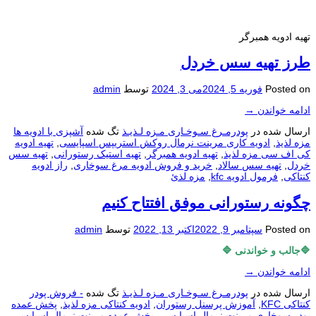
تهیه ادویه همبرگر
طرز تهیه سس خردل
Posted on
فوریه 5, 2024
می 3, 2024
توسط
admin
ادامه خواندن
→
ارسال شده در
پودرمـرغ سـوخـاری مـزه لـذیـذ
تگ شده
آشپزی با ادویه ها
مزه لذیذ
,
ادویه کاری مرینت نرمال روکش استریپس اسپایسی
,
تهیه ادویه
کی اف سی مزه لذیذ
,
تهیه ادویه همبرگر
,
تهیه استیک رستورانی
,
تهیه سس
خردل
,
تهیه سس سالاد
,
خرید و فروش ادویه مرغ سوخاری
,
راز ادویه
کنتاکی
,
فرمول ادویه kfc
,
مزه لذئ
چگونه رستورانی موفق افتتاح کنیم
Posted on
سپتامبر 9, 2022
اکتبر 13, 2022
توسط
admin
🔷جالب و خواندنی 🔷
ادامه خواندن
→
ارسال شده در
پودرمـرغ سـوخـاری مـزه لـذیـذ
تگ شده
- فروش پودر
کنتاکی KFC
,
آموزش پرسنل رستوران
,
ادویه کنتاکی مزه لذیذ
,
پخش عمده
پودر سوخاری مرینت نرمال اسپایسی
,
پخش عمده مرینت نرمال اسپایسی