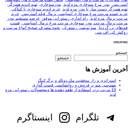
استریپس
,
پودر مرغ سوخاری مزه لذیذ
,
پودرسوخاری
,
تهیه ادویه همبرگر
,
تهیه همبرگر دست ساز با پودر مزه لذیذ
,
خرید ادویه سوخاری یا کنتاکی
,
خرید عمده مرینت مرغ سوخاری اسپایسی نرمال فیله استریپس
,
خرید
مرینت نرمال مزه لذیذ
,
راه اندازی رستورانی موفق
,
عرضه مستقبم پودر
مرینت نرمال مرینت پودر سوخاری مرینت مرغ نرمال اسپایسی
,
فست
فودهای بزرگ دنیا
,
منو نويسی رستوران
,
نحوه مصرف صحیح انواع مرینت و
روکش کی اف سی
UPDATING
جستجو
جستجو
آخرین آموزش ها
استراتژی و راز موفقیت مک دونالد و برگرکینگ
مهندسی منو پر فروش و روانشانسی قیمت گذاری
10 مزیت برتر استفاده از طعم دهنده ها ومحصولات رستورانی مزه
لذیذ
تلگرام
اینستاگرم