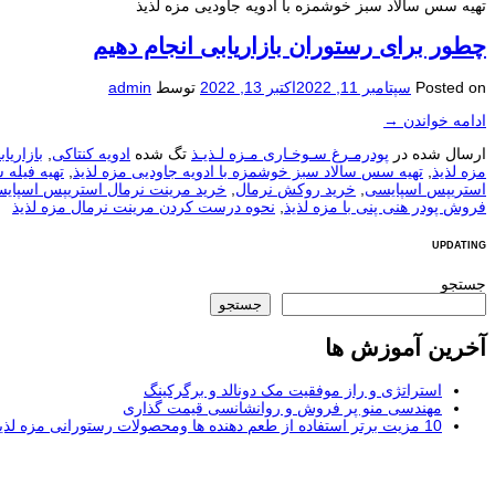
تهیه سس سالاد سبز خوشمزه با ادویه جاودیی مزه لذیذ
چطور برای رستوران بازاریابی انجام دهیم
Posted on
سپتامبر 11, 2022
اکتبر 13, 2022
توسط
admin
ادامه خواندن
→
ارسال شده در
پودرمـرغ سـوخـاری مـزه لـذیـذ
تگ شده
ادویه کنتاکی
,
بازاریا
مزه لذیذ
,
تهیه سس سالاد سبز خوشمزه با ادویه جاودیی مزه لذیذ
,
تهیه فیله 
استریپس اسپایسی
,
خرید روکش نرمال
,
خرید مرینت نرمال استریپس اسپایس
فروش پودر هنی پنی با مزه لذیذ
,
نحوه درست کردن مرینت نرمال مزه لذیذ
UPDATING
جستجو
جستجو
آخرین آموزش ها
استراتژی و راز موفقیت مک دونالد و برگرکینگ
مهندسی منو پر فروش و روانشانسی قیمت گذاری
10 مزیت برتر استفاده از طعم دهنده ها ومحصولات رستورانی مزه لذیذ