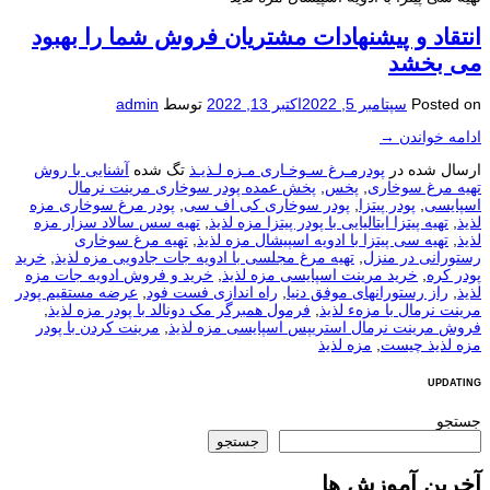
انتقاد و پيشنهادات مشتریان فروش شما را بهبود
می بخشد
Posted on
سپتامبر 5, 2022
اکتبر 13, 2022
توسط
admin
ادامه خواندن
→
ارسال شده در
پودرمـرغ سـوخـاری مـزه لـذیـذ
تگ شده
آشنایی با روش
تهیه مرغ سوخاری
,
پخس
,
پخش عمده پودر سوخاری مرینت نرمال
اسپایسی
,
پودر پیتزا
,
پودر سوخاری کی اف سی
,
پودر مرغ سوخاری مزه
لذیذ
,
تهیه پیتزا ایتالیایی با پودر پیتزا مزه لذیذ
,
تهیه سس سالاد سزار مزه
لذیذ
,
تهیه سی پیتزا با ادویه اسپیشال مزه لذیذ
,
تهیه مرغ سوخاری
رستورانی در منزل
,
تهیه مرغ مجلسی با ادویه جات جادویی مزه لذیذ
,
خرید
پودر کره
,
خرید مرینت اسپایسی مزه لذیذ
,
خرید و فروش ادویه جات مزه
لذیذ
,
راز رستورانهای موفق دنیا
,
راه اندازی فست فود
,
عرضه مستقیم پودر
مرینت نرمال با مزهء لذیذ
,
فرمول همبرگر مک دونالد با پودر مزه لذیذ
,
فروش مرینت نرمال استریپس اسپایسی مزه لذیذ
,
مرینت کردن با پودر
مزه لذیذ چیست
,
مزه لذیذ
UPDATING
جستجو
جستجو
آخرین آموزش ها