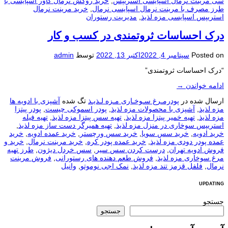
سی مرینت نرمال اسپایسی استریپس
,
خرید روکش نرمال کاور اسپایسی با
طرز مصرف با مرینت نرمال اسپایسی نرمال
,
خرید مرینت نرمال
استریپس اسپایسی مزه لذیذ
,
مدیریت رستوران
درک احساسات ثروتمندی در کسب و کار
Posted on
سپتامبر 4, 2022
اکتبر 13, 2022
توسط
admin
“درک احساسات ثروتمندی”
ادامه خواندن
→
ارسال شده در
پودرمـرغ سـوخـاری مـزه لـذیـذ
تگ شده
آشپزی با ادویه ها
مزه لذیذ
,
آشپزی با محصولات مزه لذیذ
,
پودر اسموکی چیست
,
پودر پیتزا
مزه لذیذ
,
تهیه خمیر پیتزا مزه لذیذ
,
تهیه سس پیتزا مزه لذیذ
,
تهیه فیله
استریپس سوخاری در منزل مزه لذیذ
,
تهیه همیرگر دست ساز مزه لذیذ
,
خرید ادویه
,
خرید سس سویا
,
خرید سس ورچستر
,
خرید عمده ادویه
,
خرید
عمده پودر دودی مزه لذیذ
,
خرید عمده پودر کره
,
خرید مرینت نرمال
,
خرید و
فروش ادویه تهران
,
درست کردن سس سیر
,
سس خردل دیژون
,
طرز تهیه
مرغ سوخاری مزه لذیذ
,
فروش طعم دهنده های رستورانی
,
فروش مرینت
نرمال
,
فلفل قزمز تند مزه لذیذ
,
نمک اجی نوموتو
,
وانیل
UPDATING
جستجو
جستجو