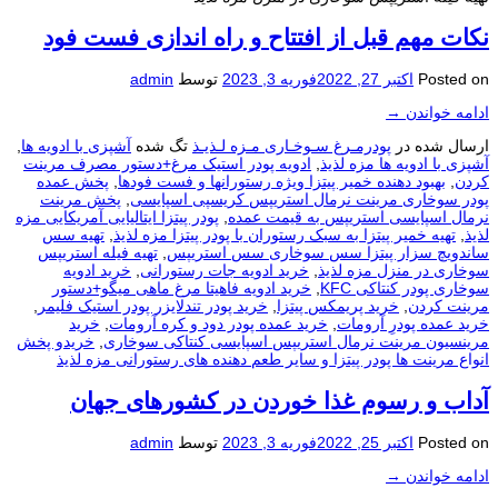
نکات مهم قبل از افتتاح و راه اندازی فست فود
Posted on
اکتبر 27, 2022
فوریه 3, 2023
توسط
admin
ادامه خواندن
→
ارسال شده در
پودرمـرغ سـوخـاری مـزه لـذیـذ
تگ شده
آشپزی با ادویه ها
,
آشپزی با ادویه ها مزه لذیذ
,
ادویه پودر استیک مرغ+دستور مصرف مرینت
کردن
,
بهبود دهنده خمیر پیتزا ویژه رستورانها و فست فودها
,
پخش عمده
پودر سوخاری مرینت نرمال استريپس کریسپی اسپایسی
,
پخش مرینت
نرمال اسپایسی استریپس به قیمت عمده
,
پودر پیتزا ایتالیایی آمریکایی مزه
لذیذ
,
تهیه خمیر پیتزا به سبک رستوران با پودر پیتزا مزه لذیذ
,
تهیه سس
ساندویچ سزار پیتزا سس سوخاری سس استریپس
,
تهیه فیله استریپس
سوخاری در منزل مزه لذیذ
,
خرید ادویه جات رستورانی
,
خرید ادویه
سوخاری پودر کنتاکی KFC
,
خرید ادویه فاهیتا مرغ ماهی میگو+دستور
مرینت کردن
,
خرید پریمکس پیتزا
,
خرید پودر تندلایزر پودر استیک فلیمر
,
خرید عمده پودرِ آرومات
,
خرید عمده پودر دود و کره آرومات
,
خرید
مرینسیون مرینت نرمال استریپس اسپایسی کنتاکی سوخاری
,
خریدو پخش
انواع مرینت ها پودر پیتزا و سایر طعم دهنده های رستورانی مزه لذیذ
آداب و رسوم غذا خوردن در کشورهای جهان
Posted on
اکتبر 25, 2022
فوریه 3, 2023
توسط
admin
ادامه خواندن
→