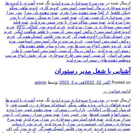
ارسال شده در
پودرمـرغ سـوخـاری مـزه لـذیـذ
تگ شده
آشپزی با ادویه ها
,
ادویه سوخاری نرمال اسپایسی استریپس
,
ادویه کاری
,
ادویه ماهی میگو
چیکن فاهیتا
,
از کجا بهبود دهنده پیتزا بخرم
,
بهبود دهنده نان پیتزا
,
پودر پیتزا
,
پودر سـوخـاری کریسپی تهران
,
تهیه خمیر پیتزا به سبک رستوران با پودر
پیتزا مزه لذیذ
,
تهیه سس سالاد سزار با پودر سس مزه لذیذ
,
تهیه فیله
استریپس سوخاری در منزل مزه لذیذ
,
خرید ادویه پودر کنتاکی KFC
,
خرید
ادویه فیله استریپس+روکش استریپس کریسپی با طعم شگفت انگیر
,
خرید
پودر استیک تندلایزر+ادویه همیرگر
,
خرید پودر فلیمر استیک همبرگر
,
خرید
روکش استریپس اسپایسی
,
خرید مرینت نرمال استریپس اسپایسی مزه
لذیذ
,
خریدو پخش انواع مرینت ها پودر پیتزا و سایر طعم دهنده های
رستورانی مزه لذیذ
,
روکش نرمال کریسپی استریپس اسپایسی با طرز
مصرف آسان
,
کریسپی استريپس قارچ سوخاری
,
مرکز پخش انواع مرینت
ووطعم دهنده های رستورانی مزه لذیذ
آشنایی با شغل مدیر رستوران
Posted on
اکتبر 22, 2022
فوریه 3, 2023
توسط
admin
ادامه خواندن
→
ارسال شده در
پودرمـرغ سـوخـاری مـزه لـذیـذ
تگ شده
آشپزی با ادویه ها
,
ادویه غذاهای دریایی ویژه ماهی میگو
,
استخدام سوخاری زن فست فود
,
با
فرمول آمریکایی ایتالیایی
,
بازاریابی رستوران
,
بهبود دهنده خمیر پیتزا ویژه
رستورانها و فست فودها
,
پودر خمیر پیتزا
,
تهیه سس سزار رستورانی با پودر
سزار مزه لذیذ
,
تهیه فیله استریپس سوخاری در منزل مزه لذیذ
,
تهیه مرغ
سوخاری رستورانی خوشمزه در منزل با مزهء لذیذ
,
خرید پودر آرومات
بصورت عمده و خرده
,
خرید پودر فلیمر استیک همبرگر
,
خرید پودر کی اف