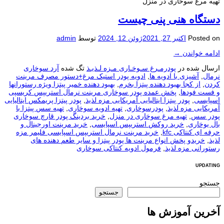
تهیه مرغ سوخاری در منزل
دستگاه هنی پنی چيست
Posted on
اکتبر 27, 2021
ژوئن 12, 2024
توسط
admin
ادامه خواندن
→
ارسال شده در
پودرمـرغ سـوخـاری مـزه لـذیـذ
تگ شده
آرد سوخاری
نرمال
,
آشپزی با ادویه ها
,
ادویه پودر استیک مرغ+دستور مصرف مرینت
کردن
,
از کجا بهبود دهنده پیتزا بخرم
,
بهبود دهنده خمیر پیتزا ویژه رستورانها
و فست فودها
,
پخش عمده پودر سوخاری مرینت نرمال استريپس کریسپی
اسپایسی
,
پودر پیتزا ایتالیایی آمریکایی مزه لذیذ
,
پودر پیتزا پریمکس ایتالیایی
آمریکایی مزه لذیذ
,
پودرسوخاری
,
تهیه ادویه سوخاری
,
تهیه سس پیتزا با
پودر سس
,
تهیه مرغ سوخاری در منزل
,
خرید بردینگ پودر قارچ سوخاری
بال یوخاری
,
خرید روکش استریپس اسپایسی
,
خرید مرینت اورجینال و
حرفه ای کنتاکی kfc
,
خرید مرینت نرمال استریپس اسپایسی فلیمر مزه
لذیذ
,
خریدو پخش انواع مرینت ها پودر پیتزا و سایر طعم دهنده های
رستورانی مزه لذیذ
,
فرمول ادویه کنتاکی سوخاری
UPDATING
جستجو
جستجو
آخرین آموزش ها