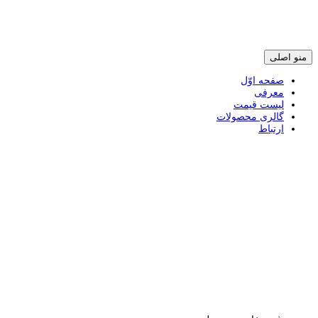
پرش
منو اصلی
به
محتوی
صفحه اوّل
معرفی
لیست قیمت
گالری محصولات
ارتباط