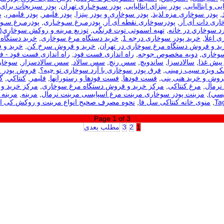
یی و ایتالیایی
,
پودر پیتزای ایتالیایی
,
پودر سـوخـاری تهران
,
پودر سبزیجات برای
,
پودر سوخاری مزه لذیذ
,
پودر سوخاری و پودر پیتزا
,
پودر فلیمر
,
پودر فلیمر،
,
پ
اری دات آی آر
,
پودرسوخاری نقطه آی آر
,
پودرمـرغ سـوخـاری
,
پودرمـرغ سـوخ
رد سوخاري در خانه
,
تهیه اسموتی توت فرنگی
,
توزيع مرينه و روکش سوخاري(
ی اعلا
,
خرید پودر سوخاری درجه 1
,
خرید دستگاه مرغ سوخاری
,
خرید دستگاه 
ید و فروش دستگاه مرغ سوخاری در تهران
,
خرید و فروش سرخ کن
,
خرید و 
سوخاری
,
دویه مخصوص جوجه
,
راه اندازی فست فود
,
راه اندازی فست فود - 
 پیش غذا
,
سالادسزا
,
ساندویچ
,
سس رنچ
,
سس سالاد
,
سس سالادسزار
,
سوخار
مک ویژه سیب زمینی
,
فرق پودر سوخاری با آرد سوخاری تو چیه؟
,
فروش پودر 
روش و خرید هنی پنی
,
فست فودها
,
فست فودها و رستورانها
,
فلیمر
,
كنتاكي
,
گ
نرمال
,
مرغ کنتاکی
,
مرکز خرید و فروش دستگاه مرغ سوخاری
,
مرکز خرید و 
يسي)
,
مرینت پودر سوخاری مرینت مرغ اسپایسی مرینت نرمال
,
مرینه
,
مرینه 
,
منوی خانه کنتاکی سل فا
,
نحوه مصرف صحیح انواع مرینت و روکش کی 
Page 1 of 3
1
2
3
مطلب بعدی