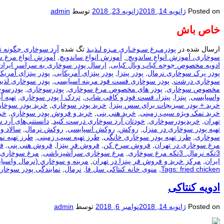
Posted on
ژانویه 14, 2018
ژانویه 23, 2018
توسط
admin
خاص باش
ارسال شده در
پودرمـرغ سـوخـاری مـزه لـذیـذ
تگ شده
آرد سوخاری چگونه ت
سوخاری، آموزش انواع ساندویچ.
,
آموزش انواع ساندویچ
,
آموزش انواع مرغ 
ادویه مخصوص جوجه کباب وبال کبابی
,
ارسال پودر سوخاری به سراسر ایران
پودر پرک سوخاری نرمال
,
پودر پیتزا
,
پودر پیتزای آمریکایی
,
پودر پیتزای آمریکا
سوخاری درشت
,
پودر سوخاری فست فود مرینه اسپایسی
,
پودر سوخاری لذیذ
مخصوص سوخاری
,
پودر های مخصوص مرغ سوخاری
,
پودرسوخاری
,
پودرسوخ
واسپایسی
,
پیتزا
,
پیتزا، فست فود و کافی شاپ.
,
تردک | پودر سوخاری
,
تهيه آ
خرید + پودر سبزیجات برای سس پیتزا
,
خرید پودر سوخاری
,
خرید پودر سوخار
خرید نمک ویژه سیب زمینی
,
خرید هنی پنی
,
خرید و فروش پودر سوخاری
,
خر
تهران
,
خریدپودرسوخاری
,
خودتان آرد سوخاری درست کنید
,
دانستنی‌های آرد 
تهیه پودر سوخاری در منزل
,
روکش
,
روکش اسپایسی
,
روکش نرمال
,
سالاد و
سوخاری
,
طرز تهیه پودر سوخاری خانگی
,
طرز تهیه سیب زمینی
,
طرز تهیه ن
مرغ سوخاری در تهران
,
فروش سرخ کن
,
فروش فر پیتزا
,
فروش هنی پنی
,
ف
3تکه نرمال. 3تکه مرغ سوخاری
,
مرغ سوخاری سرآشپزباشی
,
مرغ سوخاری 
ایران
,
مرکز خرید و فروش فر پیتزا در تهران
,
مرينه و سوخاري (نرمال واسپا
Tags: fried chicken
,
منوی خانه کنتاکی سل فا
,
نرمال
,
نمایندگی پودر سوخار
ادویه کنتاکی
Posted on
ژانویه 14, 2018
نوامبر 6, 2018
توسط
admin