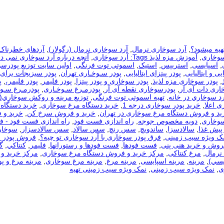
هیه میشود؟
,
آرد سوخاری نرمال
,
آرد سوخاری نرمال (رگولار)
,
آردهای خطرناک
سوخاری
,
آموزش مزه لذیذ Tags: آرد سوخاری
,
آنچه درباره آرد سوخاری نمی دا
,
اسپایسی
,
استریپس
,
استیک
,
اسموتی توت فرنگی
,
اولین سایت توزیع پودرس
یی و ایتالیایی
,
پودر پیتزای ایتالیایی
,
پودر سـوخـاری تهران
,
پودر سبزیجات برای
,
پودر سوخاری مزه لذیذ
,
پودر سوخاری و پودر پیتزا
,
پودر فلیمر
,
پودر فلیمر،
,
پ
اری دات آی آر
,
پودرسوخاری نقطه آی آر
,
پودرمـرغ سـوخـاری
,
پودرمـرغ سـوخ
رد سوخاري در خانه
,
تهیه اسموتی توت فرنگی
,
توزيع مرينه و روکش سوخاري(
ی اعلا
,
خرید پودر سوخاری درجه 1
,
خرید دستگاه مرغ سوخاری
,
خرید دستگاه 
ید و فروش دستگاه مرغ سوخاری در تهران
,
خرید و فروش سرخ کن
,
خرید و 
سوخاری
,
دویه مخصوص جوجه
,
راه اندازی فست فود
,
راه اندازی فست فود - 
 پیش غذا
,
سالادسزا
,
ساندویچ
,
سس رنچ
,
سس سالاد
,
سس سالادسزار
,
سوخار
مک ویژه سیب زمینی
,
فرق پودر سوخاری با آرد سوخاری تو چیه؟
,
فروش پودر 
روش و خرید هنی پنی
,
فست فودها
,
فست فودها و رستورانها
,
فلیمر
,
كنتاكي
,
گ
نرمال
,
مرغ کنتاکی
,
مرکز خرید و فروش دستگاه مرغ سوخاری
,
مرکز خرید و 
يسي)
,
مرینه
,
مرینه اسپایسی
,
مرینه مرغ
,
مرینه مرغ سوخاری
,
مرینه مرغ و پو
ی
,
نمک ویژه سیب زمینی
,
نمک ویژه سیب زمینی تهیه