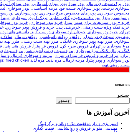
پودر پرک سوخاری نرمال
,
پودر پیتزا
,
پودر پیتزای آمریکایی
,
پودر پیتزای آمریکا
سوخاری درشت
,
پودر سوخاری فست فود مرینه اسپایسی
,
پودر سوخاری لذیذ
مخصوص سوخاری
,
پودر های مخصوص مرغ سوخاری
,
پودرسوخاری
,
پودرسوخ
واسپایسی
,
پیتزا
,
پیتزا، فست فود و کافی شاپ.
,
تردک | پودر سوخاری
,
تهيه آ
خرید + پودر سبزیجات برای سس پیتزا
,
خرید پودر سوخاری
,
خرید پودر سوخار
خرید نمک ویژه سیب زمینی
,
خرید هنی پنی
,
خرید و فروش پودر سوخاری
,
خر
تهران
,
خریدپودرسوخاری
,
خودتان آرد سوخاری درست کنید
,
دانستنی‌های آرد 
تهیه پودر سوخاری در منزل
,
روکش
,
روکش اسپایسی
,
روکش نرمال
,
سالاد و
سوخاری
,
طرز تهیه پودر سوخاری خانگی
,
طرز تهیه سیب زمینی
,
طرز تهیه ن
مرغ سوخاری در تهران
,
فروش سرخ کن
,
فروش فر پیتزا
,
فروش هنی پنی
,
ف
3تکه نرمال. 3تکه مرغ سوخاری
,
مرغ سوخاری سرآشپزباشی
,
مرغ سوخاری 
ایران
,
مرکز خرید و فروش فر پیتزا در تهران
,
مرينه و سوخاري (نرمال واسپا
پودر سوخاری و پودر پیتزا
,
مرینه نرمال
,
مزه لذیذ
,
مزه لذیذ Tags: fried chicken
سیب زمینی تهیه
UPDATING
جستجو
جستجو
آخرین آموزش ها
استراتژی و راز موفقیت مک دونالد و برگرکینگ
مهندسی منو پر فروش و روانشانسی قیمت گذاری