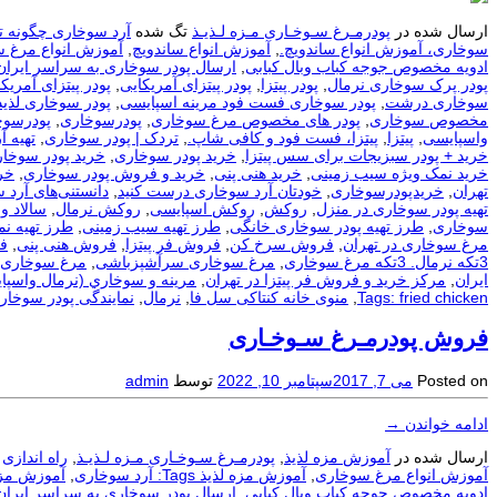
ارسال شده در
پودرمـرغ سـوخـاری مـزه لـذیـذ
تگ شده
آرد سوخاری چگونه ت
سوخاری، آموزش انواع ساندویچ.
,
آموزش انواع ساندویچ
,
آموزش انواع مرغ 
ادویه مخصوص جوجه کباب وبال کبابی
,
ارسال پودر سوخاری به سراسر ایران
پودر پرک سوخاری نرمال
,
پودر پیتزا
,
پودر پیتزای آمریکایی
,
پودر پیتزای آمریکا
سوخاری درشت
,
پودر سوخاری فست فود مرینه اسپایسی
,
پودر سوخاری لذیذ
مخصوص سوخاری
,
پودر های مخصوص مرغ سوخاری
,
پودرسوخاری
,
پودرسوخ
واسپایسی
,
پیتزا
,
پیتزا، فست فود و کافی شاپ.
,
تردک | پودر سوخاری
,
تهيه آ
خرید + پودر سبزیجات برای سس پیتزا
,
خرید پودر سوخاری
,
خرید پودر سوخار
خرید نمک ویژه سیب زمینی
,
خرید هنی پنی
,
خرید و فروش پودر سوخاری
,
خر
تهران
,
خریدپودرسوخاری
,
خودتان آرد سوخاری درست کنید
,
دانستنی‌های آرد 
تهیه پودر سوخاری در منزل
,
روکش
,
روکش اسپایسی
,
روکش نرمال
,
سالاد و
سوخاری
,
طرز تهیه پودر سوخاری خانگی
,
طرز تهیه سیب زمینی
,
طرز تهیه ن
مرغ سوخاری در تهران
,
فروش سرخ کن
,
فروش فر پیتزا
,
فروش هنی پنی
,
ف
3تکه نرمال. 3تکه مرغ سوخاری
,
مرغ سوخاری سرآشپزباشی
,
مرغ سوخاری 
ایران
,
مرکز خرید و فروش فر پیتزا در تهران
,
مرينه و سوخاري (نرمال واسپا
Tags: fried chicken
,
منوی خانه کنتاکی سل فا
,
نرمال
,
نمایندگی پودر سوخار
فروش پودرمـرغ سـوخـاری
Posted on
می 7, 2017
سپتامبر 10, 2022
توسط
admin
ادامه خواندن
→
ارسال شده در
آموزش مزه لذیذ
,
پودرمـرغ سـوخـاری مـزه لـذیـذ
,
راه اندازی
آموزش انواع مرغ سوخاری
,
آموزش مزه لذیذ Tags: آرد سوخاری
,
آموزش مزه لذیذ Tags: آرد سوخا
ادویه مخصوص جوجه کباب وبال کبابی
,
ارسال پودر سوخاری به سراسر ایران