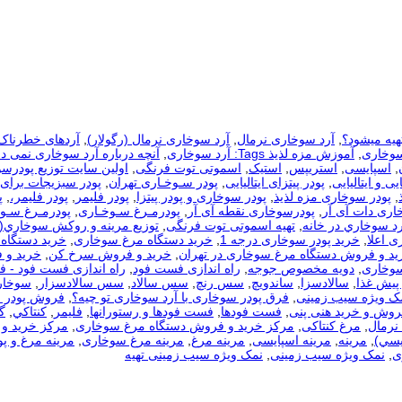
هیه میشود؟
,
آرد سوخاری نرمال
,
آرد سوخاری نرمال (رگولار)
,
آردهای خطرناک
سوخاری
,
آموزش مزه لذیذ Tags: آرد سوخاری
,
آنچه درباره آرد سوخاری نمی دا
,
اسپایسی
,
استریپس
,
استیک
,
اسموتی توت فرنگی
,
اولین سایت توزیع پودرس
یی و ایتالیایی
,
پودر پیتزای ایتالیایی
,
پودر سـوخـاری تهران
,
پودر سبزیجات برای
,
پودر سوخاری مزه لذیذ
,
پودر سوخاری و پودر پیتزا
,
پودر فلیمر
,
پودر فلیمر،
,
پ
اری دات آی آر
,
پودرسوخاری نقطه آی آر
,
پودرمـرغ سـوخـاری
,
پودرمـرغ سـوخ
رد سوخاري در خانه
,
تهیه اسموتی توت فرنگی
,
توزيع مرينه و روکش سوخاري(
ی اعلا
,
خرید پودر سوخاری درجه 1
,
خرید دستگاه مرغ سوخاری
,
خرید دستگاه 
ید و فروش دستگاه مرغ سوخاری در تهران
,
خرید و فروش سرخ کن
,
خرید و 
سوخاری
,
دویه مخصوص جوجه
,
راه اندازی فست فود
,
راه اندازی فست فود - 
 پیش غذا
,
سالادسزا
,
ساندویچ
,
سس رنچ
,
سس سالاد
,
سس سالادسزار
,
سوخار
مک ویژه سیب زمینی
,
فرق پودر سوخاری با آرد سوخاری تو چیه؟
,
فروش پودر 
روش و خرید هنی پنی
,
فست فودها
,
فست فودها و رستورانها
,
فلیمر
,
كنتاكي
,
گ
نرمال
,
مرغ کنتاکی
,
مرکز خرید و فروش دستگاه مرغ سوخاری
,
مرکز خرید و 
يسي)
,
مرینه
,
مرینه اسپایسی
,
مرینه مرغ
,
مرینه مرغ سوخاری
,
مرینه مرغ و پو
ی
,
نمک ویژه سیب زمینی
,
نمک ویژه سیب زمینی تهیه