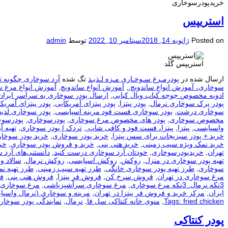
خریدپودرسوخاری
استریپس
Posted on
ژانویه 14, 2018
سپتامبر 10, 2022
توسط
admin
استریپس گلد
ارسال شده در
پودرمـرغ سـوخـاری مـزه لـذیـذ
تگ شده
آرد سوخاری چگونه ت
سوخاری، آموزش انواع ساندویچ.
,
آموزش انواع ساندویچ
,
آموزش انواع مرغ 
ادویه مخصوص جوجه کباب وبال کبابی
,
ارسال پودر سوخاری به سراسر ایران
پودر پرک سوخاری نرمال
,
پودر پیتزا
,
پودر پیتزای آمریکایی
,
پودر پیتزای آمریکا
سوخاری درشت
,
پودر سوخاری فست فود مرینه اسپایسی
,
پودر سوخاری لذیذ
مخصوص سوخاری
,
پودر های مخصوص مرغ سوخاری
,
پودرسوخاری
,
پودرسوخ
واسپایسی
,
پیتزا
,
پیتزا، فست فود و کافی شاپ.
,
تردک | پودر سوخاری
,
تهيه آ
خرید + پودر سبزیجات برای سس پیتزا
,
خرید پودر سوخاری
,
خرید پودر سوخار
خرید نمک ویژه سیب زمینی
,
خرید هنی پنی
,
خرید و فروش پودر سوخاری
,
خر
تهران
,
خریدپودرسوخاری
,
خودتان آرد سوخاری درست کنید
,
دانستنی‌های آرد 
تهیه پودر سوخاری در منزل
,
روکش
,
روکش اسپایسی
,
روکش نرمال
,
سالاد و
سوخاری
,
طرز تهیه پودر سوخاری خانگی
,
طرز تهیه سیب زمینی
,
طرز تهیه ن
مرغ سوخاری در تهران
,
فروش سرخ کن
,
فروش فر پیتزا
,
فروش هنی پنی
,
ف
3تکه نرمال. 3تکه مرغ سوخاری
,
مرغ سوخاری سرآشپزباشی
,
مرغ سوخاری 
ایران
,
مرکز خرید و فروش فر پیتزا در تهران
,
مرينه و سوخاري (نرمال واسپا
Tags: fried chicken
,
منوی خانه کنتاکی سل فا
,
نرمال
,
نمایندگی پودر سوخار
پودر کنتاکی