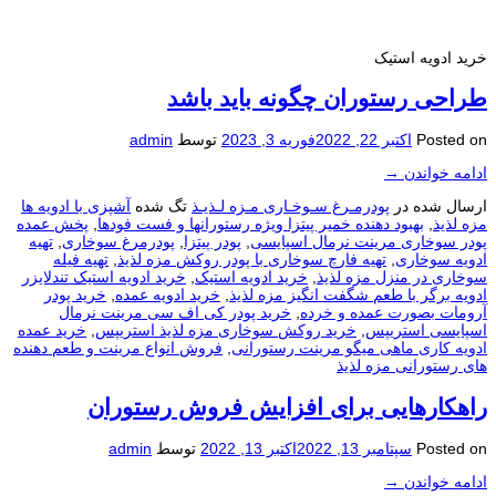
خرید ادویه استیک
طراحی رستوران چگونه باید باشد
Posted on
اکتبر 22, 2022
فوریه 3, 2023
توسط
admin
ادامه خواندن
→
ارسال شده در
پودرمـرغ سـوخـاری مـزه لـذیـذ
تگ شده
آشپزی با ادویه ها
مزه لذیذ
,
بهبود دهنده خمیر پیتزا ویژه رستورانها و فست فودها
,
پخش عمده
پودر سوخاری مرینت نرمال اسپایسی
,
پودر پیتزا
,
پودرمرغ سوخاری
,
تهیه
ادویه سوخاری
,
تهیه فارچ سوخاری با پودر روکش مزه لذیذ
,
تهیه فیله
سوخاری در منزل مزه لذیذ
,
خرید ادویه استیک
,
خرید ادویه استیک تندلایزر
ادویه برگر با طعم شگفت انگیز مزه لذیذ
,
خرید ادویه عمده
,
خرید پودر
آرومات بصورت عمده و خرده
,
خرید پودر کی اف سی مرینت نرمال
اسپایسی استریپس
,
خرید روکش سوخاری مزه لذیذ استریپس
,
خرید عمده
ادویه کاری ماهی میگو مرینت رستورانی
,
فروش انواع مرینت و طعم دهنده
های رستورانی مزه لذیذ
راهکارهایی برای افزایش فروش رستوران
Posted on
سپتامبر 13, 2022
اکتبر 13, 2022
توسط
admin
ادامه خواندن
→