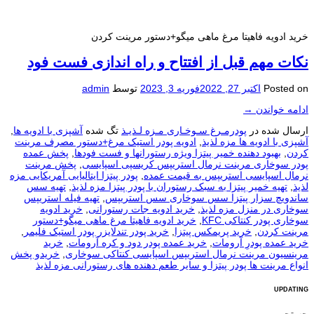
خرید ادویه فاهیتا مرغ ماهی میگو+دستور مرینت کردن
نکات مهم قبل از افتتاح و راه اندازی فست فود
Posted on
اکتبر 27, 2022
فوریه 3, 2023
توسط
admin
ادامه خواندن
→
ارسال شده در
پودرمـرغ سـوخـاری مـزه لـذیـذ
تگ شده
آشپزی با ادویه ها
,
آشپزی با ادویه ها مزه لذیذ
,
ادویه پودر استیک مرغ+دستور مصرف مرینت
کردن
,
بهبود دهنده خمیر پیتزا ویژه رستورانها و فست فودها
,
پخش عمده
پودر سوخاری مرینت نرمال استريپس کریسپی اسپایسی
,
پخش مرینت
نرمال اسپایسی استریپس به قیمت عمده
,
پودر پیتزا ایتالیایی آمریکایی مزه
لذیذ
,
تهیه خمیر پیتزا به سبک رستوران با پودر پیتزا مزه لذیذ
,
تهیه سس
ساندویچ سزار پیتزا سس سوخاری سس استریپس
,
تهیه فیله استریپس
سوخاری در منزل مزه لذیذ
,
خرید ادویه جات رستورانی
,
خرید ادویه
سوخاری پودر کنتاکی KFC
,
خرید ادویه فاهیتا مرغ ماهی میگو+دستور
مرینت کردن
,
خرید پریمکس پیتزا
,
خرید پودر تندلایزر پودر استیک فلیمر
,
خرید عمده پودرِ آرومات
,
خرید عمده پودر دود و کره آرومات
,
خرید
مرینسیون مرینت نرمال استریپس اسپایسی کنتاکی سوخاری
,
خریدو پخش
انواع مرینت ها پودر پیتزا و سایر طعم دهنده های رستورانی مزه لذیذ
UPDATING