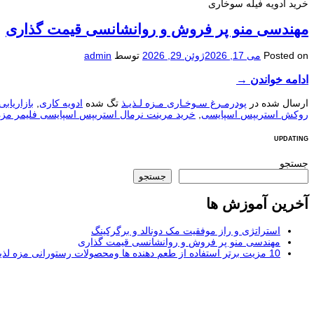
خرید ادویه فیله سوخاری
مهندسی منو پر فروش و روانشانسی قیمت گذاری
Posted on
می 17, 2026
ژوئن 29, 2026
توسط
admin
ادامه خواندن
→
ارسال شده در
پودرمـرغ سـوخـاری مـزه لـذیـذ
تگ شده
ادویه کاری
,
بازاریاب
روکش استریپس اسپایسی
,
خرید مرینت نرمال استریپس اسپایسی فلیمر مزه 
UPDATING
جستجو
جستجو
آخرین آموزش ها
استراتژی و راز موفقیت مک دونالد و برگرکینگ
مهندسی منو پر فروش و روانشانسی قیمت گذاری
10 مزیت برتر استفاده از طعم دهنده ها ومحصولات رستورانی مزه لذیذ