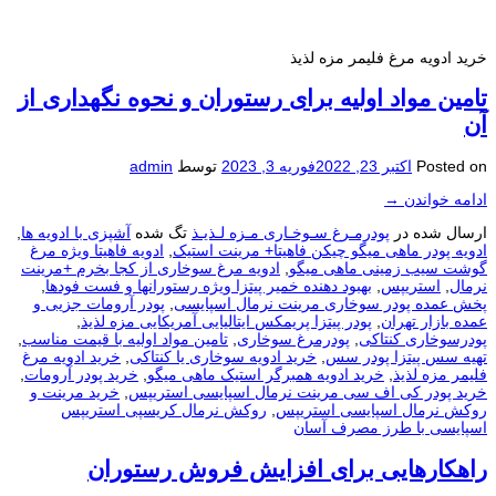
خرید ادویه مرغ فلیمر مزه لذیذ
تامین مواد اولیه برای رستوران و نحوه نگهداری از
آن
Posted on
اکتبر 23, 2022
فوریه 3, 2023
توسط
admin
ادامه خواندن
→
ارسال شده در
پودرمـرغ سـوخـاری مـزه لـذیـذ
تگ شده
آشپزی با ادویه ها
,
ادویه پودر ماهی میگو چیکن فاهیتا+ مرینت استیک
,
ادویه فاهیتا ویژه مرغ
گوشت سیب زمینی ماهی میگو
,
ادویه مرغ سوخاری از کجا بخرم +مرینت
نرمال
,
استریپس
,
بهبود دهنده خمیر پیتزا ویژه رستورانها و فست فودها
,
پخش عمده پودر سوخاری مرینت نرمال اسپایسی
,
پودر آرومات جزیی و
عمده بازار تهران
,
پودر پیتزا پریمکس ایتالیایی آمریکایی مزه لذیذ
,
پودرسوخاری کنتاکی
,
پودرمرغ سوخاری
,
تامین مواد اولیه با قیمت مناسب
,
تهیه سس پیتزا پودر سس
,
خرید ادویه سوخاری یا کنتاکی
,
خرید ادویه مرغ
فلیمر مزه لذیذ
,
خرید ادویه همبرگر استیک ماهی میگو
,
خرید پودر آرومات
,
خرید پودر کی اف سی مرینت نرمال اسپایسی استریپس
,
خرید مرینت و
روکش نرمال اسپایسی استريپس
,
روکش نرمال کریسپی استریپس
اسپایسی با طرز مصرف آسان
راهکارهایی برای افزایش فروش رستوران