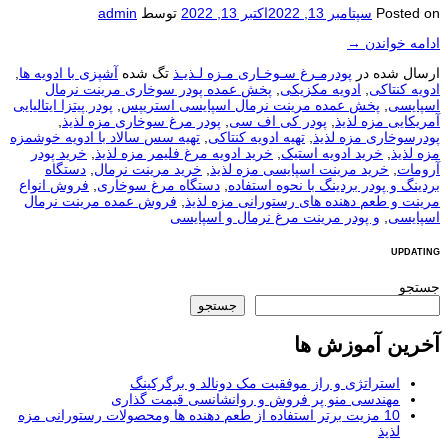
Posted on
سپتامبر 13, 2022
اکتبر 13, 2022
توسط
admin
ادامه خواندن
→
ارسال شده در
پودرمـرغ سـوخـاری مـزه لـذیـذ
تگ شده
آشپزی با ادویه ها
,
ادویه کنتاکی
,
ادویه مکزیکی
,
پخش عمده پودر سوخاری مرینت نرمال
اسپایسی
,
پخش عمده مرینت نرمال اسپایسی استریپس
,
پودر پیتزا ایتالیایی
آمریکایی مزه لذیذ
,
پودر کی اف سی
,
پودر مرغ سوخاری مزه لذیذ
,
پودرسوخاری مزه لذیذ
,
تهیه ادویه کنتاکی
,
تهیه سس سالاد با ادویه خوشمزه
مزه لذیذ
,
خرید ادویه استیک
,
خرید ادویه مرغ فلیمر مزه لذیذ
,
خرید پودر
آرومات
,
خرید مرینت اسپایسی مزه لذیذ
,
خرید مرینت نرمال
,
دستگاه
بردینگ و پودر بردینگ با نحوه استفاده
,
دستگاه مرغ سوخاری
,
فروش انواع
مرینت و طعم دهنده های رستورانی مزه لذیذ
,
فروش عمده مرینت نرمال
اسپایسی
,
و پودر مرینت مرغ نرمال و اسپایسی
UPDATING
جستجو
جستجو
آخرین آموزش ها
استراتژی و راز موفقیت مک دونالد و برگرکینگ
مهندسی منو پر فروش و روانشانسی قیمت گذاری
10 مزیت برتر استفاده از طعم دهنده ها ومحصولات رستورانی مزه
لذیذ