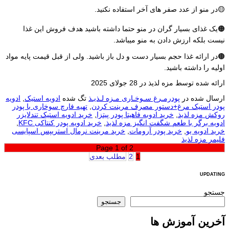
🟡در منو از عدد صفر های آخر استفاده نکنید.
🟠یک غذای بسیار گران در منو حتما داشته باشید هدف فروش این غذا
نیست بلکه ارزش دادن به منو میباشد.
🟤در ارائه غذا حجم بسیار دست و دل باز باشید. ولی از قبل قیمت پایه مواد
اولیه را داشته باشید.
ارائه شده توسط مزه لذیذ در 28 جولای 2025
ارسال شده در
پودرمـرغ سـوخـاری مـزه لـذیـذ
تگ شده
ادویه استیک
,
ادویه
پودر استیک مرغ+دستور مصرف مرینت کردن
,
تهیه فارچ سوخاری با پودر
روکش مزه لذیذ
,
خرید ادوبه فاهیتا پودر پیتزا
,
خرید ادویه استیک تندلایزر
ادویه برگر با طعم شگفت انگیز مزه لذیذ
,
خرید ادویه پودر کنتاکی KFC
,
خرید ادویه یو
,
خرید پودر آرومات
,
خرید مرینت نرمال استریپس اسپایسی
فلیمر مزه لذیذ
Page 1 of 2
1
2
مطلب بعدی
UPDATING
جستجو
جستجو
آخرین آموزش ها