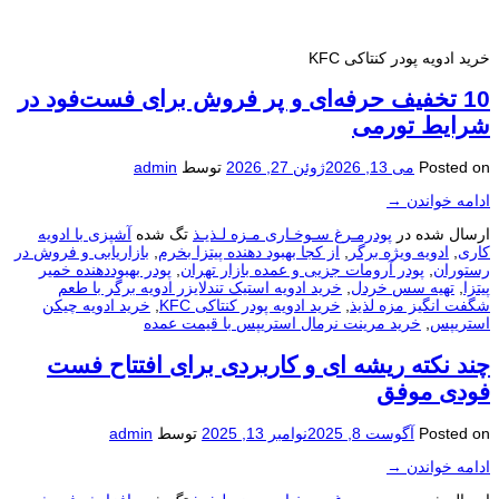
خرید ادویه پودر کنتاکی KFC
10 تخفیف حرفه‌ای و پر فروش برای فست‌فود در
شرایط تورمی
Posted on
می 13, 2026
ژوئن 27, 2026
توسط
admin
ادامه خواندن
→
ارسال شده در
پودرمـرغ سـوخـاری مـزه لـذیـذ
تگ شده
آشپزی با ادویه
کاری
,
ادویه ویژه برگر
,
از کجا بهبود دهنده پیتزا بخرم
,
بازاریابی و فروش در
رستوران
,
پودر آرومات جزیی و عمده بازار تهران
,
پودر بهبوددهنده خمیر
پیتزا
,
تهیه سس خردل
,
خرید ادویه استیک تندلایزر ادویه برگر با طعم
شگفت انگیز مزه لذیذ
,
خرید ادویه پودر کنتاکی KFC
,
خرید ادویه چیکن
استریپس
,
خرید مرینت نرمال استریپس با قیمت عمده
چند نکته ریشه‌ ای و کاربردی برای افتتاح فست
فودی موفق
Posted on
آگوست 8, 2025
نوامبر 13, 2025
توسط
admin
ادامه خواندن
→