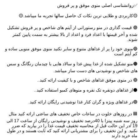
✅روانشناسی اصلی منوی موفق و پر فروش
🟡کاربردی و طلایی ترین نکات ک حاصل سالها تجربه ما میباشد.🟡
🟣 قیمت گذاری در منو رستورانی از آیتم های شاخص و پر فروش تشکیل
شده و آخر قیمتها با اعداد فرد و اعداد از بالا بیشتر به سمت پایین کمتر
شوند.
🔵منوی خود را پر از غذاهای متنوع و سایر نکنید منوی موفق منویی ساده و
کم آیتم است
🟤منو تشکيل شده از غذا پیش غذا و سالاد هایی با چیدمان رنگانگ و سس
های شاخص و نوشیدنی های دست ساز میباشد.
🔴 در منوی موفق غذاهای شاخص و با کیفیت ارائه کنید..
⚫️از غذاهای دونفره تک نفره و منوهای کمبو استفاده کنید..
🟣در غذاهای ویژه و گران کنار غذا نوشیدنی رایگان ارائه کنید.
🟦 در روزهای خلوت در ساعات خاص تخفيف های ساعتی ارائه کنید مثال
روز سه شنبه پیتزا با 40درصد تخفیف و نوشیدنی رایگان از ساعت 17 الی
19 /در این حالت قبل از محاسبه تخفیف قیمت غذا را در بیارید که ضرر
نکنید. و این تخفیف را برای مشتریانی ارائه کنید که ثابت هستند و در طول
ماه خرید دارند