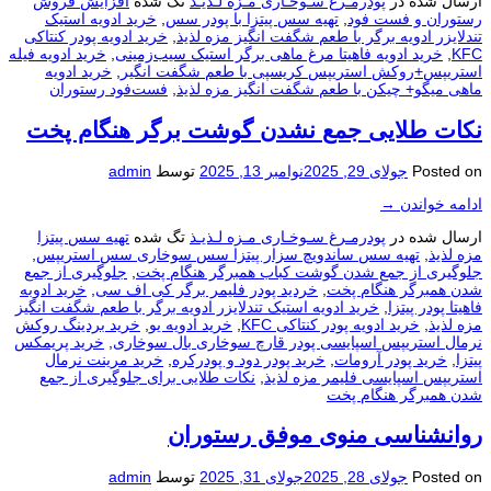
ارسال شده در
پودرمـرغ سـوخـاری مـزه لـذیـذ
تگ شده
افزایش فروش
رستوران و فست فود
,
تهیه سس پیتزا با پودر سس
,
خرید ادویه استیک
تندلایزر ادویه برگر با طعم شگفت انگیز مزه لذیذ
,
خرید ادویه پودر کنتاکی
KFC
,
خرید ادویه فاهیتا مرغ ماهی برگر استیک سیب‌زمینی
,
خرید ادویه فیله
استریپس+روکش استریپس کریسپی با طعم شگفت انگیر
,
خرید ادویه
ماهی میگو+ چیکن با طعم شگفت انگیز مزه لذیذ
,
فست‌فود رستوران
نکات طلایی جمع نشدن گوشت برگر هنگام پخت
Posted on
جولای 29, 2025
نوامبر 13, 2025
توسط
admin
ادامه خواندن
→
ارسال شده در
پودرمـرغ سـوخـاری مـزه لـذیـذ
تگ شده
تهیه سس پیتزا
مزه لذیذ
,
تهیه سس ساندویچ سزار پیتزا سس سوخاری سس استریپس
,
جلوگیری از جمع شدن گوشت کباب همبرگر هنگام پخت
,
جلوگیری از جمع
شدن همبرگر هنگام پخت
,
خردید پودر فلیمر برگر کی اف سی
,
خرید ادوبه
فاهیتا پودر پیتزا
,
خرید ادویه استیک تندلایزر ادویه برگر با طعم شگفت انگیز
مزه لذیذ
,
خرید ادویه پودر کنتاکی KFC
,
خرید ادویه یو
,
خرید بردینگ روکش
نرمال استریپس اسپایسی پودر قارچ سوخاری بال سوخاری
,
خرید پریمکس
پیتزا
,
خرید پودر آرومات
,
خرید پودر دود و پودرکره
,
خرید مرینت نرمال
استریپس اسپایسی فلیمر مزه لذیذ
,
نکات طلایی برای جلوگیری از جمع
شدن همبرگر هنگام پخت
روانشناسی منوی موفق رستوران
Posted on
جولای 28, 2025
جولای 31, 2025
توسط
admin