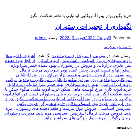
خرید بگین پودر پیتزا آمریکایی ایتالیایی با طعم شکفت انگیز
نگهداری از تجهیزات رستوران
Posted on
اکتبر 24, 2022
فوریه 3, 2023
توسط
admin
ادامه خواندن
→
ارسال شده در
پودرمـرغ سـوخـاری مـزه لـذیـذ
تگ شده
آشپزی با ادویه ها
,
ادویه سوخاری نرمال اسپایسی استریپس
,
ادویه کنتاکی
,
از کجا بهبود دهنده
پیتزا بخرم
,
بازاریابی و فروش در رستوران
,
بهبود دهنده خمیر پیتزا ویژه
رستورانها و فست فودها
,
پخش عمده پودر سوخاری مرینت نرمال
اسپایسی
,
پودر آرومات جزیی و عمده بازار تهران
,
پودر پیتزا ایتالیایی
آمریکایی مزه لذیذ
,
پودر پیتزا پریمکس ایتالیایی آمریکایی مزه لذیذ
,
ترکیب
ادویه کی اف سی
,
تهیه ادویه سوخاری
,
تهیه خمیر پیتزا ایتالیایی مزه لذیذ
,
خرید ادویه کاری مرغ گوشت ماهی میگو
,
خرید ادویه ماهی میگو+ چیکن با
طعم شگفت انگیز مزه لذیذ
,
خرید ادویه های رستوران فست فود انواع ادویه
ترکیبی
,
خرید بگین پودر پیتزا آمریکایی ایتالیایی با طعم شکفت انگیز
,
خرید
پودر آرومات
,
خرید پودر استیک تندلایزر+ادویه همیرگر
,
خرید روکش
استریپس اسپایسی
,
فروش انواع مرینت و طعم دهنده های رستورانی مزه
لذیذ
,
فروش مرینت نرمال استریپس اسپایسی مزه لذیذ
,
مدیریت رستوران
,
نرمال رگولار +مرینت ها
,
ویژگی های سرآشپز ماهر
UPDATING