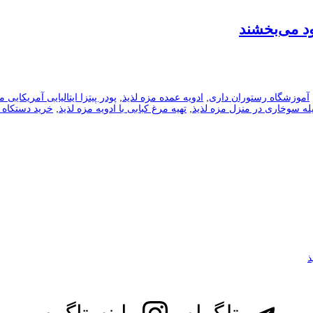
ود می‌بخشند
آموزشگاه رستوران داری
,
ادویه عمده مزه لذیذ
,
پودر پیتزا ایتالیایی آمریکایی م
یله سوخاری در منزل مزه لذیذ
,
تهیه مرغ کبابی با ادویه مزه لذیذ
,
خرید دستکاه ب