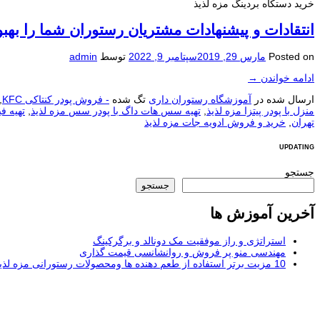
خرید دستکاه بردینگ مزه لذیذ
انتقادات و پیشنهادات مشتریان رستوران شما را بهب
Posted on
مارس 29, 2019
سپتامبر 9, 2022
توسط
admin
ادامه خواندن
→
ارسال شده در
آموزشگاه رستوران داری
تگ شده
- فروش پودر کنتاکی KFC
,
منزل با پودر پیتزا مزه لذیذ
,
تهیه سس هات داگ با پودر سس مزه لذیذ
,
تهیه ف
تهران
,
خرید و فروش ادویه جات مزه لذیذ
UPDATING
جستجو
جستجو
آخرین آموزش ها
استراتژی و راز موفقیت مک دونالد و برگرکینگ
مهندسی منو پر فروش و روانشانسی قیمت گذاری
10 مزیت برتر استفاده از طعم دهنده ها ومحصولات رستورانی مزه لذیذ