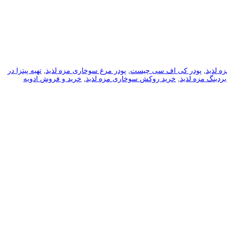
زه لذیذ
,
پودر کی اف سی چیست
,
پودر مرغ سوخاری مزه لذیذ
,
تهیه پیتزا در
ردینگ مزه لذیذ
,
خرید روکش سوخاری مزه لذیذ
,
خرید و فروش ادویه