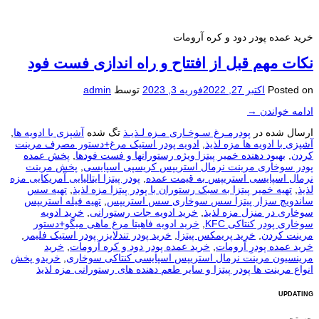
خرید عمده پودر دود و کره آرومات
نکات مهم قبل از افتتاح و راه اندازی فست فود
Posted on
اکتبر 27, 2022
فوریه 3, 2023
توسط
admin
ادامه خواندن
→
ارسال شده در
پودرمـرغ سـوخـاری مـزه لـذیـذ
تگ شده
آشپزی با ادویه ها
,
آشپزی با ادویه ها مزه لذیذ
,
ادویه پودر استیک مرغ+دستور مصرف مرینت
کردن
,
بهبود دهنده خمیر پیتزا ویژه رستورانها و فست فودها
,
پخش عمده
پودر سوخاری مرینت نرمال استريپس کریسپی اسپایسی
,
پخش مرینت
نرمال اسپایسی استریپس به قیمت عمده
,
پودر پیتزا ایتالیایی آمریکایی مزه
لذیذ
,
تهیه خمیر پیتزا به سبک رستوران با پودر پیتزا مزه لذیذ
,
تهیه سس
ساندویچ سزار پیتزا سس سوخاری سس استریپس
,
تهیه فیله استریپس
سوخاری در منزل مزه لذیذ
,
خرید ادویه جات رستورانی
,
خرید ادویه
سوخاری پودر کنتاکی KFC
,
خرید ادویه فاهیتا مرغ ماهی میگو+دستور
مرینت کردن
,
خرید پریمکس پیتزا
,
خرید پودر تندلایزر پودر استیک فلیمر
,
خرید عمده پودرِ آرومات
,
خرید عمده پودر دود و کره آرومات
,
خرید
مرینسیون مرینت نرمال استریپس اسپایسی کنتاکی سوخاری
,
خریدو پخش
انواع مرینت ها پودر پیتزا و سایر طعم دهنده های رستورانی مزه لذیذ
UPDATING