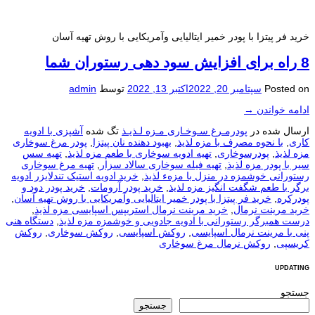
خرید فر پیتزا با پودر خمیر ایتالیایی وآمریکایی با روش تهیه آسان
8 راه برای افزایش سود دهی رستوران شما
Posted on
سپتامبر 20, 2022
اکتبر 13, 2022
توسط
admin
ادامه خواندن
→
ارسال شده در
پودرمـرغ سـوخـاری مـزه لـذیـذ
تگ شده
آشپزی با ادویه
کاری
,
با نحوه مصرف با مزه لذیذ
,
بهبود دهنده نان پیتزا
,
پودر مرغ سوخاری
مزه لذیذ
,
پودرسوخاری
,
تهیه ادویه سوخاری با طعم مزه لذیذ
,
تهیه سس
سیر با پودر مزه لذیذ
,
تهیه فیله سوخاری سالاد سزار
,
تهیه مرغ سوخاری
رستورانی خوشمزه در منزل با مزهء لذیذ
,
خرید ادویه استیک تندلایزر ادویه
برگر با طعم شگفت انگیز مزه لذیذ
,
خرید پودر آرومات
,
خرید پودر دود و
پودرکره
,
خرید فر پیتزا با پودر خمیر ایتالیایی وآمریکایی با روش تهیه آسان
,
خرید مرینت نرمال
,
خرید مرینت نرمال استریپس اسپایسی مزه لذیذ
,
درست همبرگر رستورانی با ادویه جادویی و خوشمزه مزه لذیذ
,
دستگاه هنی
پنی با مرینت نرمال اسپایسی
,
روکش اسپایسی
,
روکش سوخاری
,
روکش
کریسپی
,
روکش نرمال مرغ سوخاری
UPDATING
جستجو
جستجو