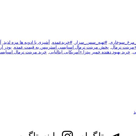
_مرغ_سوخاری
,
#تهیه_سس_سزار
,
#خریدعمده
,
آشپزی با ادویه ها مزه لذیذ
,
آ
+مرینت نرمال
,
پخش مرینت نرمال اسپایسی استریپس به قیمت عمده
,
پودر آر
ی
,
خرید بهبود دهنده خمیر پیتزا +آمریکایی ایتالیایی
,
خرید مرینت نرمال اسپایس