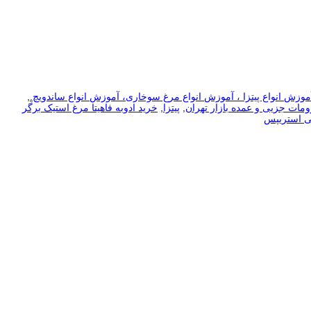
موزش انواع پیتزا ، آموزش انواع مرغ سوخاری، آموزش انواع ساندویچ.
,
ومات جزیی و عمده بازار تهران
,
پیتزا
,
خرید ادوبه فاهیتا مرغ استیک برگر
ی استریپس