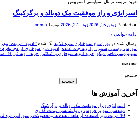
خرید مرینت نرمال اسپایسی استریپس
استراتژی و راز موفقیت مک دونالد و برگرکینگ
Posted on
ژوئن 15, 2026
ژوئن 27, 2026
توسط
admin
ادامه خواندن
→
ارسال شده در
پودرمـرغ سـوخـاری مـزه لـذیـذ
تگ شده
#ادویه_مرینت_پودر
آموزش پرسنل رستوران
,
ادویه جات عمده
,
ادویه مرغ سوخاری از کجا بخرم 
سیب‌زمینی ماهی میگو
,
خرید ادویه سوخاری یا کنتاکی
,
خرید ادویه کی اف س
UPDATING
جستجو
جستجو
آخرین آموزش ها
استراتژی و راز موفقیت مک دونالد و برگرکینگ
مهندسی منو پر فروش و روانشانسی قیمت گذاری
10 مزیت برتر استفاده از طعم دهنده ها ومحصولات رستورانی مزه لذیذ