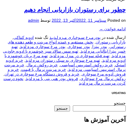
چطور برای رستوران بازاریابی انجام دهیم
Posted on
سپتامبر 11, 2022
اکتبر 13, 2022
توسط
admin
ادامه خواندن
→
ارسال شده در
پودرمـرغ سـوخـاری مـزه لـذیـذ
تگ شده
ادویه کنتاکی
,
بازاریابی رستوران
,
پخش مستقیم و عمده انواع مرینت و طعم دهنده های
رستورانی
,
پودر پیتزا
,
پودر سوخاری
,
پودر مرغ سوخاری مزه لذیذ
,
تهیه
خمیر پیتزا ایتالیایی مزه لذیذ
,
تهیه سس سالاد سبز خوشمزه با ادویه جاودیی
مزه لذیذ
,
تهیه فیله سوخاری در منزل مزه لذیذ
,
تهیه مرغ بریان خوشمزه با
ادویه مزه لذیذ
,
تهیه مرغ سوخاری به سبک رستوران مزه لذیذ
,
خرید ادویه
استیک
,
خرید روکش استریپس اسپایسی
,
خرید روکش نرمال
,
خرید مرینت
نرمال استریپس اسپایسی مزه لذیذ
,
خرید مرینت نرمال با قیمت
,
خرید و
فروش ادویه مرغ سوخاری
,
خرید و فروش دستگاه مرغ سوخاری در تهران
,
روکش نرمال مرغ سوخاری
,
فروش پودر هنی پنی با مزه لذیذ
,
نحوه درست
کردن مرینت نرمال مزه لذیذ
UPDATING
جستجو
جستجو
آخرین آموزش ها