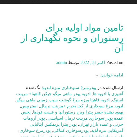
تامین مواد اولیه برای
رستوران و نحوه نگهداری از
آن
Posted on
اکتبر 23, 2022
توسط
admin
ادامه خواندن
→
ارسال شده در
پودرمـرغ سـوخـاری مـزه لـذیـذ
تگ شده
آشپزی با ادویه ها
,
ادویه پودر ماهی میگو چیکن فاهیتا+ مرینت
استیک
,
ادویه فاهیتا ویژه مرغ گوشت سیب زمینی ماهی میگو
,
ادویه مرغ سوخاری از کجا بخرم +مرینت نرمال
,
استریپس
,
بهبود دهنده خمیر پیتزا ویژه رستورانها و فست فودها
,
پخش
عمده پودر سوخاری مرینت نرمال اسپایسی
,
پودر آرومات
جزیی و عمده بازار تهران
,
پودر پیتزا پریمکس ایتالیایی
آمریکایی مزه لذیذ
,
پودرسوخاری کنتاکی
,
پودرمرغ سوخاری
,
تامین مواد اولیه با قیمت مناسب
,
تهیه سس پیتزا پودر سس
,