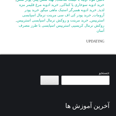
خرید ادویه سوخاری یا کنتاکی
,
خرید ادویه مرغ فلیمر مزه
لذیذ
,
خرید ادویه همبرگر استیک ماهی میگو
,
خرید پودر
آرومات
,
خرید پودر کی اف سی مرینت نرمال اسپایسی
استریپس
,
خرید مرینت و روکش نرمال اسپایسی استريپس
,
روکش نرمال کریسپی استریپس اسپایسی با طرز مصرف
آسان
UPDATING
جستجو
جستجو
آخرین آموزش ها