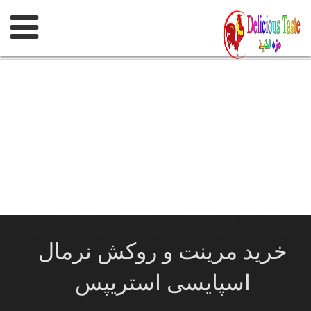
پرش
به
محتوی
خرید مرینت و روکش نرمال
اسپایسی استريپس