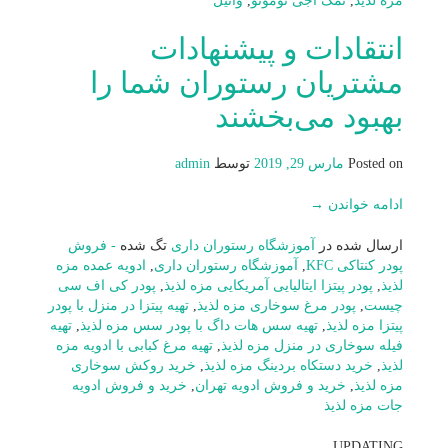
مزه لذیذ
,
نمک اجی نوموتو
,
وانیل
انتقادات و پیشنهادات
مشتریان رستوران شما را
بهبود می‌بخشند
Posted on
مارس 29, 2019
توسط
admin
ادامه خواندن
→
ارسال شده در
آموزشگاه رستوران داری
تگ شده
- فروش
پودر کنتاکی KFC
,
آموزشگاه رستوران داری
,
ادویه عمده مزه
لذیذ
,
پودر پیتزا ایتالیایی آمریکایی مزه لذیذ
,
پودر کی اف سی
چیست
,
پودر مرغ سوخاری مزه لذیذ
,
تهیه پیتزا در منزل با پودر
پیتزا مزه لذیذ
,
تهیه سس هات داگ با پودر سس مزه لذیذ
,
تهیه
فیله سوخاری در منزل مزه لذیذ
,
تهیه مرغ کبابی با ادویه مزه
لذیذ
,
خرید دستکاه بردینگ مزه لذیذ
,
خرید روکش سوخاری
مزه لذیذ
,
خرید و فروش ادویه تهران
,
خرید و فروش ادویه
جات مزه لذیذ
UPDATING