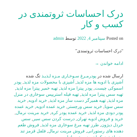
درک احساسات ثروتمندی در
کسب و کار
Posted on
سپتامبر 4, 2022
توسط
admin
“درک احساسات ثروتمندی”
ادامه خواندن
→
ارسال شده در
پودرمـرغ سـوخـاری مـزه لـذیـذ
تگ شده
آشپزی با ادویه ها مزه لذیذ
,
آشپزی با محصولات مزه لذیذ
,
پودر
اسموکی چیست
,
پودر پیتزا مزه لذیذ
,
تهیه خمیر پیتزا مزه لذیذ
,
تهیه سس پیتزا مزه لذیذ
,
تهیه فیله استریپس سوخاری در منزل
مزه لذیذ
,
تهیه همیرگر دست ساز مزه لذیذ
,
خرید ادویه
,
خرید
سس سویا
,
خرید سس ورچستر
,
خرید عمده ادویه
,
خرید عمده
پودر دودی مزه لذیذ
,
خرید عمده پودر کره
,
خرید مرینت نرمال
,
خرید و فروش ادویه تهران
,
درست کردن سس سیر
,
سس
خردل دیژون
,
طرز تهیه مرغ سوخاری مزه لذیذ
,
فروش طعم
دهنده های رستورانی
,
فروش مرینت نرمال
,
فلفل قزمز تند