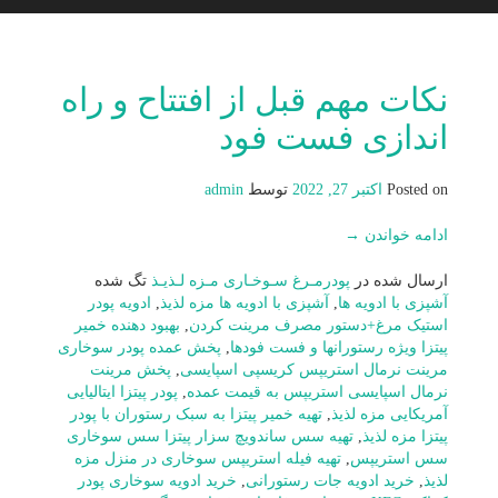
نکات مهم قبل از افتتاح و راه
اندازی فست فود
Posted on
اکتبر 27, 2022
توسط
admin
ادامه خواندن
→
ارسال شده در
پودرمـرغ سـوخـاری مـزه لـذیـذ
تگ شده
آشپزی با ادویه ها
,
آشپزی با ادویه ها مزه لذیذ
,
ادویه پودر
استیک مرغ+دستور مصرف مرینت کردن
,
بهبود دهنده خمیر
پیتزا ویژه رستورانها و فست فودها
,
پخش عمده پودر سوخاری
مرینت نرمال استريپس کریسپی اسپایسی
,
پخش مرینت
نرمال اسپایسی استریپس به قیمت عمده
,
پودر پیتزا ایتالیایی
آمریکایی مزه لذیذ
,
تهیه خمیر پیتزا به سبک رستوران با پودر
پیتزا مزه لذیذ
,
تهیه سس ساندویچ سزار پیتزا سس سوخاری
سس استریپس
,
تهیه فیله استریپس سوخاری در منزل مزه
لذیذ
,
خرید ادویه جات رستورانی
,
خرید ادویه سوخاری پودر