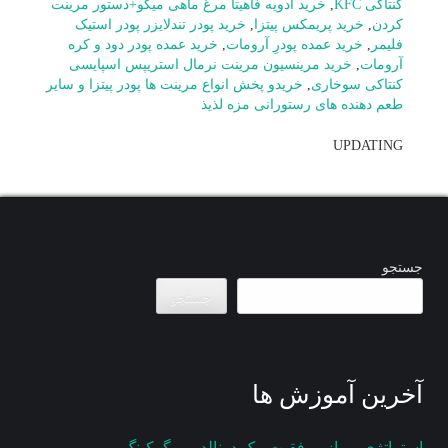
کنتاکی KFC
,
خرید ادویه فاهیتا مرغ ماهی میگو+دستور مرینت
کردن
,
خرید پریمکس پیتزا
,
خرید پودر تندلایزر پودر استیک
فلیمر
,
خرید عمده پودرِ آرومات
,
خرید عمده پودر دود و کره
آرومات
,
خرید مرینسیون مرینت نرمال استریپس اسپایسی
کنتاکی سوخاری
,
خریدو پخش انواع مرینت ها پودر پیتزا و سایر
طعم دهنده های رستورانی مزه لذیذ
UPDATING
جستجو
جستجو
آخرین آموزش ها
استراتژی و راز موفقیت مک دونالد و برگرکینگ