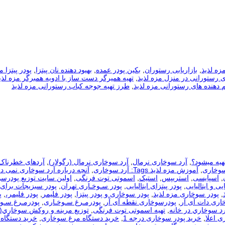
زه لذیذ
,
بازاریابی رستوران
,
بکین پودر عمده
,
بهیود دهنده نان پیتزا
,
پودر پیتزا م
 رستورانی در منزل مزه لذیذ
,
تهیه همیرگر دست ساز با ادویه همبرگر مزه لذی
دهنده های رستورانی مزه لذیذ
,
طرز تهیه جوجه کباب رستورانی مزه لذیذ
هیه میشود؟
,
آرد سوخاری نرمال
,
آرد سوخاری نرمال (رگولار)
,
آردهای خطرناک
سوخاری
,
آموزش مزه لذیذ Tags: آرد سوخاری
,
آنچه درباره آرد سوخاری نمی دا
,
اسپایسی
,
استریپس
,
استیک
,
اسموتی توت فرنگی
,
اولین سایت توزیع پودرس
یی و ایتالیایی
,
پودر پیتزای ایتالیایی
,
پودر سـوخـاری تهران
,
پودر سبزیجات برای
,
پودر سوخاری مزه لذیذ
,
پودر سوخاری و پودر پیتزا
,
پودر فلیمر
,
پودر فلیمر،
,
پ
اری دات آی آر
,
پودرسوخاری نقطه آی آر
,
پودرمـرغ سـوخـاری
,
پودرمـرغ سـوخ
رد سوخاري در خانه
,
تهیه اسموتی توت فرنگی
,
توزيع مرينه و روکش سوخاري(
ی اعلا
,
خرید پودر سوخاری درجه 1
,
خرید دستگاه مرغ سوخاری
,
خرید دستگاه 