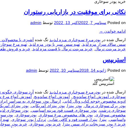
خرید پودر سوخاری
نکاتی برای موفقیت در بازاریابی رستوران
Posted on
سپتامبر 7, 2022
اکتبر 13, 2022
توسط
admin
ادامه خواندن
→
ارسال شده در
پودرمـرغ سـوخـاری مـزه لـذیـذ
تگ شده
آشپزی با محصولات م
سس سالاد سزار مزه لذیذ
,
تهیه سس سیر با پودر مزه لذیذ
,
تهیه مرغ سوخاری
خرید مرینت نرمال
,
خرید مرینت نرمال با قیمت مزه لذیذ
,
خرید و فروش طعم 
استریپس
Posted on
ژانویه 14, 2018
سپتامبر 10, 2022
توسط
admin
استریپس گلد
ارسال شده در
پودرمـرغ سـوخـاری مـزه لـذیـذ
تگ شده
آرد سوخاری چگونه ت
سوخاری، آموزش انواع ساندویچ.
,
آموزش انواع ساندویچ
,
آموزش انواع مرغ 
ادویه مخصوص جوجه کباب وبال کبابی
,
ارسال پودر سوخاری به سراسر ایران
پودر پرک سوخاری نرمال
,
پودر پیتزا
,
پودر پیتزای آمریکایی
,
پودر پیتزای آمریکا
سوخاری درشت
,
پودر سوخاری فست فود مرینه اسپایسی
,
پودر سوخاری لذیذ
مخصوص سوخاری
,
پودر های مخصوص مرغ سوخاری
,
پودرسوخاری
,
پودرسوخ
واسپایسی
,
پیتزا
,
پیتزا، فست فود و کافی شاپ.
,
تردک | پودر سوخاری
,
تهيه آ
خرید + پودر سبزیجات برای سس پیتزا
,
خرید پودر سوخاری
,
خرید پودر سوخار