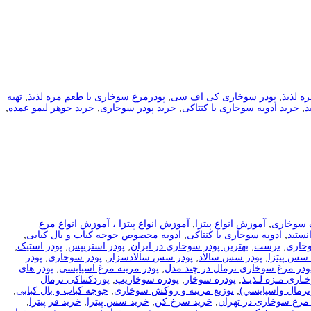
زه لذیذ
,
پودر سوخاری کی اف سی
,
پودرمرغ سوخاری با طعم مزه لذیذ
,
تهیه
ذ
,
خرید ادویه سوخاری یا کنتاکی
,
خرید پودر سوخاری
,
خرید جوهر لیمو عمده
,
 سوخاری
,
آموزش انواع پیتزا
,
آموزش انواع پیتزا ، آموزش انواع مرغ
نستید
,
ادویه سوخاری یا کنتاکی
,
ادویه مخصوص جوجه کباب و بال کبابی
,
وخاری
,
برست
,
بهترین پودر سوخاری در ایران
,
پودر استریپس
,
پودر استیک
,
 سس پیتزا
,
پودر سس سالاد
,
پودر سس سالادسزار
,
پودر سوخاری
,
پودر
ودر مرغ سوخاری نرمال در چند مدل
,
پودر مرینه مرغ اسپایسی
,
پودر های
ـاری مـزه لـذیـذ
,
پودره سوخار
,
پودره سوخاریپ
,
پوردکنتاکی نرمال
نرمال واسپايسي)
,
توزیع مرینه و روکش سوخاری
,
جوجه کباب و بال کبابی
,
مرغ سوخاری در تهران
,
خرید سرخ کن
,
خرید سس پیتزا
,
خرید فر پیتزا
,