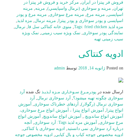
فروش فر پیتزا در ایران
,
مرکز خرید و فروش فر پیتزا در
تهران
,
مرينه و سوخاري (نرمال واسپايسي)
,
مرینه
,
مرینه
اسپایسی
,
مرینه مرغ
,
مرینه مرغ سوخاری
,
مرینه مرغ و پودر
اسپایسی و پودر سوخاری و پودر پیتزا
,
مرینه نرمال
,
مزه لذیذ
,
مزه لذیذ Tags: fried chicken
,
منوی خانه کنتاکی سل فا
,
نرمال
,
نمایندگی پودر سوخاری
,
نمک ویژه سیب زمینی
,
نمک ویژه
سیب زمینی تهیه
ادویه کنتاکی
Posted on
ژانویه 14, 2018
توسط
admin
ارسال شده در
پودرمـرغ سـوخـاری مـزه لـذیـذ
تگ شده
آرد
سوخاری چگونه تهیه میشود؟
,
آرد سوخاری نرمال
,
آرد
سوخاری نرمال (رگولار)
,
آردهای خطرناک سوخاری
,
آموزش
انواع پیتزا
,
آموزش انواع پیتزا ، آموزش انواع مرغ سوخاری،
آموزش انواع ساندویچ.
,
آموزش انواع ساندویچ
,
آموزش انواع
مرغ سوخاری
,
آموزش مزه لذیذ Tags: آرد سوخاری
,
آنچه
درباره آرد سوخاری نمی دانستید
,
ادویه سوخاری یا کنتاکی
,
ادویه مخصوص جوجه کباب و بال کبابی
,
ادویه مخصوص جوجه