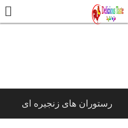
پرش
به
محتوی
رستوران های زنجیره ای