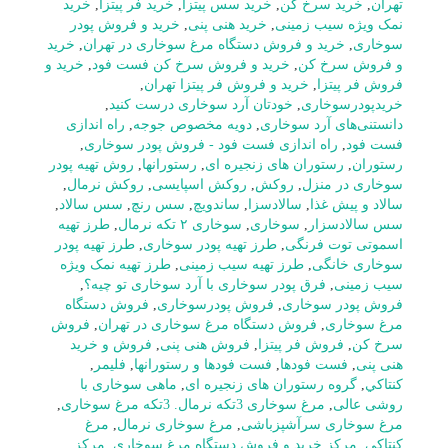
تهران
,
خرید سرخ کن
,
خرید سس پیتزا
,
خرید فر پیتزا
,
خرید
نمک ویژه سیب زمینی
,
خرید هنی پنی
,
خرید و فروش پودر
سوخاری
,
خرید و فروش دستگاه مرغ سوخاری در تهران
,
خرید
و فروش سرخ کن
,
خرید و فروش سرخ کن فست فود
,
خرید و
فروش فر پیتزا
,
خرید و فروش فر پیتزا تهران
,
خریدپودرسوخاری
,
خودتان آرد سوخاری درست کنید
,
دانستنی‌های آرد سوخاری
,
دویه مخصوص جوجه
,
راه اندازی
فست فود
,
راه اندازی فست فود - فروش پودر سوخاری
,
رستوران
,
رستوران های زنجیره ای
,
رستورانها
,
روش تهیه پودر
سوخاری در منزل
,
روکش
,
روکش اسپایسی
,
روکش نرمال
,
سالاد و پیش غذا
,
سالادسزا
,
ساندویچ
,
سس رنچ
,
سس سالاد
,
سس سالادسزار
,
سوخاری
,
سوخاری ۲ تکه نرمال
,
طرز تهیه
اسموتی توت فرنگی
,
طرز تهیه پودر سوخاری
,
طرز تهیه پودر
سوخاری خانگی
,
طرز تهیه سیب زمینی
,
طرز تهیه نمک ویژه
سیب زمینی
,
فرق پودر سوخاری با آرد سوخاری تو چیه؟
,
فروش پودر سوخاری
,
فروش پودرسوخاری
,
فروش دستگاه
مرغ سوخاری
,
فروش دستگاه مرغ سوخاری در تهران
,
فروش
سرخ کن
,
فروش فر پیتزا
,
فروش هنی پنی
,
فروش و خرید
هنی پنی
,
فست فودها
,
فست فودها و رستورانها
,
فلیمر
,
كنتاكي
,
گروه رستوران های زنجیره ای
,
ماهی سوخاری با
روشی عالی
,
مرغ سوخاری 3تکه نرمال. 3تکه مرغ سوخاری
,
مرغ سوخاری سرآشپزباشی
,
مرغ سوخاری نرمال
,
مرغ
کنتاکی
,
مرکز خرید و فروش دستگاه مرغ سوخاری
,
مرکز