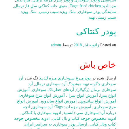
اسپایسی و پودر سوخاری و پودر پیتزا
,
مرینه نرمال
,
مزه لذیذ
,
مزه لذیذ Tags: fried chicken
,
منوی خانه کنتاکی سل فا
,
نرمال
,
نمایندگی پودر سوخاری
,
نمک ویژه سیب زمینی
,
نمک ویژه
سیب زمینی تهیه
پودر کنتاکی
Posted on
ژانویه 14, 2018
توسط
admin
خاص باش
ارسال شده در
پودرمـرغ سـوخـاری مـزه لـذیـذ
تگ شده
آرد
سوخاری چگونه تهیه میشود؟
,
آرد سوخاری نرمال
,
آرد
سوخاری نرمال (رگولار)
,
آردهای خطرناک سوخاری
,
آموزش
انواع پیتزا
,
آموزش انواع پیتزا ، آموزش انواع مرغ سوخاری،
آموزش انواع ساندویچ.
,
آموزش انواع ساندویچ
,
آموزش انواع
مرغ سوخاری
,
آموزش مزه لذیذ Tags: آرد سوخاری
,
آنچه
درباره آرد سوخاری نمی دانستید
,
ادویه سوخاری یا کنتاکی
,
ادویه مخصوص جوجه کباب و بال کبابی
,
ادویه مخصوص جوجه
کباب وبال کبابی
,
ارسال پودر سوخاری به سراسر ایران
,