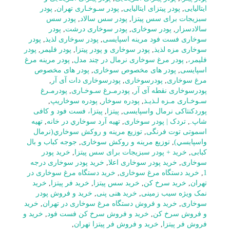
ایتالیایی
,
پودر پیتزای ایتالیایی
,
پودر سـوخـاری تهران
,
پودر
سبزیجات برای سس پیتزا
,
پودر سس سالاد
,
پودر سس
سالادسزار
,
پودر سوخاری
,
پودر سوخاری درشت
,
پودر
سوخاری فست فود مرینه اسپایسی
,
پودر سوخاری لذیذ
,
پودر
سوخاری مزه لذیذ
,
پودر سوخاری و پودر پیتزا
,
پودر فلیمر
,
پودر
فلیمر،
,
پودر مرغ سوخاری نرمال در چند مدل
,
پودر مرینه مرغ
اسپایسی
,
پودر های مخصوص سوخاری
,
پودر های مخصوص
مرغ سوخاری
,
پودرسوخاری
,
پودرسوخاری دات آی آر
,
پودرسوخاری نقطه آی آر
,
پودرمـرغ سـوخـاری
,
پودرمـرغ
سـوخـاری مـزه لـذیـذ
,
پودره سوخار
,
پودره سوخاریپ
,
پوردکنتاکی نرمال واسپایسی
,
پیتزا
,
پیتزا، فست فود و کافی
شاپ.
,
تردک | پودر سوخاری
,
تهيه آرد سوخاري در خانه
,
تهیه
اسموتی توت فرنگی
,
توزيع مرينه و روکش سوخاري(نرمال
واسپايسي)
,
توزیع مرینه و روکش سوخاری
,
جوجه کباب و بال
کبابی
,
خرید + پودر سبزیجات برای سس پیتزا
,
خرید پودر
سوخاری
,
خرید پودر سوخاری اعلا
,
خرید پودر سوخاری درجه
1
,
خرید دستگاه مرغ سوخاری
,
خرید دستگاه مرغ سوخاری در
تهران
,
خرید سرخ کن
,
خرید سس پیتزا
,
خرید فر پیتزا
,
خرید
نمک ویژه سیب زمینی
,
خرید هنی پنی
,
خرید و فروش پودر
سوخاری
,
خرید و فروش دستگاه مرغ سوخاری در تهران
,
خرید
و فروش سرخ کن
,
خرید و فروش سرخ کن فست فود
,
خرید و
فروش فر پیتزا
,
خرید و فروش فر پیتزا تهران
,