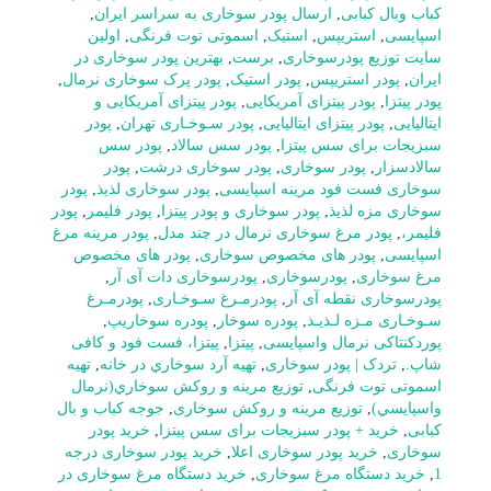
کباب وبال کبابی
,
ارسال پودر سوخاری به سراسر ایران
,
اسپایسی
,
استریپس
,
استیک
,
اسموتی توت فرنگی
,
اولین
سایت توزیع پودرسوخاری
,
برست
,
بهترین پودر سوخاری در
ایران
,
پودر استریپس
,
پودر استیک
,
پودر پرک سوخاری نرمال
,
پودر پیتزا
,
پودر پیتزای آمریکایی
,
پودر پیتزای آمریکایی و
ایتالیایی
,
پودر پیتزای ایتالیایی
,
پودر سـوخـاری تهران
,
پودر
سبزیجات برای سس پیتزا
,
پودر سس سالاد
,
پودر سس
سالادسزار
,
پودر سوخاری
,
پودر سوخاری درشت
,
پودر
سوخاری فست فود مرینه اسپایسی
,
پودر سوخاری لذیذ
,
پودر
سوخاری مزه لذیذ
,
پودر سوخاری و پودر پیتزا
,
پودر فلیمر
,
پودر
فلیمر،
,
پودر مرغ سوخاری نرمال در چند مدل
,
پودر مرینه مرغ
اسپایسی
,
پودر های مخصوص سوخاری
,
پودر های مخصوص
مرغ سوخاری
,
پودرسوخاری
,
پودرسوخاری دات آی آر
,
پودرسوخاری نقطه آی آر
,
پودرمـرغ سـوخـاری
,
پودرمـرغ
سـوخـاری مـزه لـذیـذ
,
پودره سوخار
,
پودره سوخاریپ
,
پوردکنتاکی نرمال واسپایسی
,
پیتزا
,
پیتزا، فست فود و کافی
شاپ.
,
تردک | پودر سوخاری
,
تهيه آرد سوخاري در خانه
,
تهیه
اسموتی توت فرنگی
,
توزيع مرينه و روکش سوخاري(نرمال
واسپايسي)
,
توزیع مرینه و روکش سوخاری
,
جوجه کباب و بال
کبابی
,
خرید + پودر سبزیجات برای سس پیتزا
,
خرید پودر
سوخاری
,
خرید پودر سوخاری اعلا
,
خرید پودر سوخاری درجه
1
,
خرید دستگاه مرغ سوخاری
,
خرید دستگاه مرغ سوخاری در