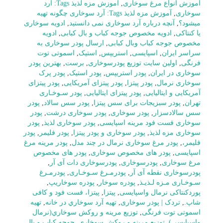
آموزش انواع مرغ سوخاری
,
آموزش مزه لذیذ Tags: آرد
سوخاری
,
آموزش مزه لذیذ Tags: آرد سوخاری چگونه تهیه
میشود؟
,
آنچه درباره آرد سوخاری نمی دانستید
,
ادویه سوخاری
یا کنتاکی
,
ادویه مخصوص جوجه کباب و بال کبابی
,
ادویه
مخصوص جوجه کباب وبال کبابی
,
ارسال پودر سوخاری به
سراسر ایران
,
اسپایسی
,
استریپس
,
استیک
,
اسموتی توت
فرنگی
,
اولین سایت توزیع پودرسوخاری
,
برست
,
بهترین پودر
سوخاری در ایران
,
پودر استریپس
,
پودر استیک
,
پودر پرک
سوخاری نرمال
,
پودر پیتزا
,
پودر پیتزای آمریکایی
,
پودر پیتزای
آمریکایی و ایتالیایی
,
پودر پیتزای ایتالیایی
,
پودر سـوخـاری
تهران
,
پودر سبزیجات برای سس پیتزا
,
پودر سس سالاد
,
پودر
سس سالادسزار
,
پودر سوخاری
,
پودر سوخاری درشت
,
پودر
سوخاری فست فود مرینه اسپایسی
,
پودر سوخاری لذیذ
,
پودر
سوخاری مزه لذیذ
,
پودر سوخاری و پودر پیتزا
,
پودر فلیمر
,
پودر
فلیمر،
,
پودر مرغ سوخاری نرمال در چند مدل
,
پودر مرینه مرغ
اسپایسی
,
پودر های مخصوص سوخاری
,
پودر های مخصوص
مرغ سوخاری
,
پودرسوخاری
,
پودرسوخاری دات آی آر
,
پودرسوخاری نقطه آی آر
,
پودرمـرغ سـوخـاری
,
پودرمـرغ
سـوخـاری مـزه لـذیـذ
,
پودره سوخار
,
پودره سوخاریپ
,
پوردکنتاکی نرمال واسپایسی
,
پیتزا
,
پیتزا، فست فود و کافی
شاپ.
,
تردک | پودر سوخاری
,
تهيه آرد سوخاري در خانه
,
تهیه
اسموتی توت فرنگی
,
توزيع مرينه و روکش سوخاري(نرمال
واسپايسي)
,
توزیع مرینه و روکش سوخاری
,
جوجه کباب و بال