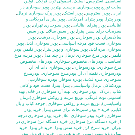
اسپایسی
,
استریپس
,
استیک
,
اسموتی توت فرنگی
,
اولین
سایت توزیع پودرسوخاری
,
برست
,
بهترین پودر سوخاری در
ایران
,
پودر استریپس
,
پودر استیک
,
پودر پرک سوخاری نرمال
,
پودر پیتزا
,
پودر پیتزای آمریکایی
,
پودر پیتزای آمریکایی و
ایتالیایی
,
پودر پیتزای ایتالیایی
,
پودر سـوخـاری تهران
,
پودر
سبزیجات برای سس پیتزا
,
پودر سس سالاد
,
پودر سس
سالادسزار
,
پودر سوخاری
,
پودر سوخاری درشت
,
پودر
سوخاری فست فود مرینه اسپایسی
,
پودر سوخاری لذیذ
,
پودر
سوخاری مزه لذیذ
,
پودر سوخاری و پودر پیتزا
,
پودر فلیمر
,
پودر
فلیمر،
,
پودر مرغ سوخاری نرمال در چند مدل
,
پودر مرینه مرغ
اسپایسی
,
پودر های مخصوص سوخاری
,
پودر های مخصوص
مرغ سوخاری
,
پودرسوخاری
,
پودرسوخاری دات آی آر
,
پودرسوخاری نقطه آی آر
,
پودرمـرغ سـوخـاری
,
پودرمـرغ
سـوخـاری مـزه لـذیـذ
,
پودره سوخار
,
پودره سوخاریپ
,
پوردکنتاکی نرمال واسپایسی
,
پیتزا
,
پیتزا، فست فود و کافی
شاپ.
,
تردک | پودر سوخاری
,
تهيه آرد سوخاري در خانه
,
تهیه
اسموتی توت فرنگی
,
توزيع مرينه و روکش سوخاري(نرمال
واسپايسي)
,
توزیع مرینه و روکش سوخاری
,
جوجه کباب و بال
کبابی
,
خرید + پودر سبزیجات برای سس پیتزا
,
خرید پودر
سوخاری
,
خرید پودر سوخاری اعلا
,
خرید پودر سوخاری درجه
1
,
خرید دستگاه مرغ سوخاری
,
خرید دستگاه مرغ سوخاری در
تهران
,
خرید سرخ کن
,
خرید سس پیتزا
,
خرید فر پیتزا
,
خرید
نمک ویژه سیب زمینی
,
خرید هنی پنی
,
خرید و فروش پودر