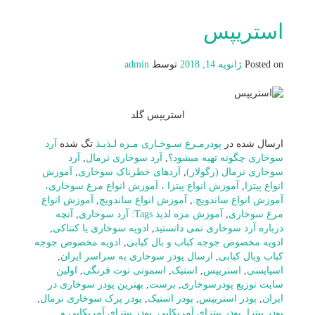
استریپس
Posted on
ژانویه 14, 2018
توسط
admin
استریپس گلد
ارسال شده در
پودرمـرغ سـوخـاری مـزه لـذیـذ
تگ شده
آرد
سوخاری چگونه تهیه میشود؟
,
آرد سوخاری نرمال
,
آرد
سوخاری نرمال (رگولار)
,
آردهای خطرناک سوخاری
,
آموزش
انواع پیتزا
,
آموزش انواع پیتزا ، آموزش انواع مرغ سوخاری،
آموزش انواع ساندویچ.
,
آموزش انواع ساندویچ
,
آموزش انواع
مرغ سوخاری
,
آموزش مزه لذیذ Tags: آرد سوخاری
,
آنچه
درباره آرد سوخاری نمی دانستید
,
ادویه سوخاری یا کنتاکی
,
ادویه مخصوص جوجه کباب و بال کبابی
,
ادویه مخصوص جوجه
کباب وبال کبابی
,
ارسال پودر سوخاری به سراسر ایران
,
اسپایسی
,
استریپس
,
استیک
,
اسموتی توت فرنگی
,
اولین
سایت توزیع پودرسوخاری
,
برست
,
بهترین پودر سوخاری در
ایران
,
پودر استریپس
,
پودر استیک
,
پودر پرک سوخاری نرمال
,
پودر پیتزا
,
پودر پیتزای آمریکایی
,
پودر پیتزای آمریکایی و