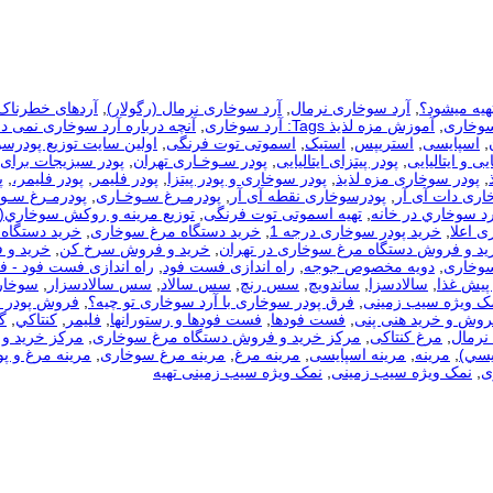
هیه میشود؟
,
آرد سوخاری نرمال
,
آرد سوخاری نرمال (رگولار)
,
آردهای خطرناک
سوخاری
,
آموزش مزه لذیذ Tags: آرد سوخاری
,
آنچه درباره آرد سوخاری نمی دا
,
اسپایسی
,
استریپس
,
استیک
,
اسموتی توت فرنگی
,
اولین سایت توزیع پودرس
یی و ایتالیایی
,
پودر پیتزای ایتالیایی
,
پودر سـوخـاری تهران
,
پودر سبزیجات برای
,
پودر سوخاری مزه لذیذ
,
پودر سوخاری و پودر پیتزا
,
پودر فلیمر
,
پودر فلیمر،
,
پ
اری دات آی آر
,
پودرسوخاری نقطه آی آر
,
پودرمـرغ سـوخـاری
,
پودرمـرغ سـوخ
رد سوخاري در خانه
,
تهیه اسموتی توت فرنگی
,
توزيع مرينه و روکش سوخاري(
ی اعلا
,
خرید پودر سوخاری درجه 1
,
خرید دستگاه مرغ سوخاری
,
خرید دستگاه 
ید و فروش دستگاه مرغ سوخاری در تهران
,
خرید و فروش سرخ کن
,
خرید و 
سوخاری
,
دویه مخصوص جوجه
,
راه اندازی فست فود
,
راه اندازی فست فود - 
 پیش غذا
,
سالادسزا
,
ساندویچ
,
سس رنچ
,
سس سالاد
,
سس سالادسزار
,
سوخار
مک ویژه سیب زمینی
,
فرق پودر سوخاری با آرد سوخاری تو چیه؟
,
فروش پودر 
روش و خرید هنی پنی
,
فست فودها
,
فست فودها و رستورانها
,
فلیمر
,
كنتاكي
,
گ
نرمال
,
مرغ کنتاکی
,
مرکز خرید و فروش دستگاه مرغ سوخاری
,
مرکز خرید و 
يسي)
,
مرینه
,
مرینه اسپایسی
,
مرینه مرغ
,
مرینه مرغ سوخاری
,
مرینه مرغ و پو
ی
,
نمک ویژه سیب زمینی
,
نمک ویژه سیب زمینی تهیه