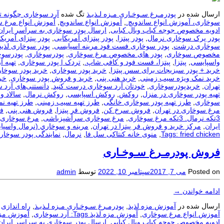
ارسال شده در
پودرمـرغ سـوخـاری مـزه لـذیـذ
تگ شده
آرد سوخاری چگونه ت
سوخاری، آموزش انواع ساندویچ.
,
آموزش انواع ساندویچ
,
آموزش انواع مرغ 
ادویه مخصوص جوجه کباب وبال کبابی
,
ارسال پودر سوخاری به سراسر ایران
پودر پرک سوخاری نرمال
,
پودر پیتزا
,
پودر پیتزای آمریکایی
,
پودر پیتزای آمریکا
سوخاری درشت
,
پودر سوخاری فست فود مرینه اسپایسی
,
پودر سوخاری لذیذ
مخصوص سوخاری
,
پودر های مخصوص مرغ سوخاری
,
پودرسوخاری
,
پودرسوخ
واسپایسی
,
پیتزا
,
پیتزا، فست فود و کافی شاپ.
,
تردک | پودر سوخاری
,
تهيه آ
خرید + پودر سبزیجات برای سس پیتزا
,
خرید پودر سوخاری
,
خرید پودر سوخار
خرید نمک ویژه سیب زمینی
,
خرید هنی پنی
,
خرید و فروش پودر سوخاری
,
خر
تهران
,
خریدپودرسوخاری
,
خودتان آرد سوخاری درست کنید
,
دانستنی‌های آرد 
تهیه پودر سوخاری در منزل
,
روکش
,
روکش اسپایسی
,
روکش نرمال
,
سالاد و
سوخاری
,
طرز تهیه پودر سوخاری خانگی
,
طرز تهیه سیب زمینی
,
طرز تهیه ن
مرغ سوخاری در تهران
,
فروش سرخ کن
,
فروش فر پیتزا
,
فروش هنی پنی
,
ف
3تکه نرمال. 3تکه مرغ سوخاری
,
مرغ سوخاری سرآشپزباشی
,
مرغ سوخاری 
ایران
,
مرکز خرید و فروش فر پیتزا در تهران
,
مرينه و سوخاري (نرمال واسپا
Tags: fried chicken
,
منوی خانه کنتاکی سل فا
,
نرمال
,
نمایندگی پودر سوخار
فروش پودرمـرغ سـوخـاری
Posted on
می 7, 2017
سپتامبر 10, 2022
توسط
admin
ادامه خواندن
→
ارسال شده در
آموزش مزه لذیذ
,
پودرمـرغ سـوخـاری مـزه لـذیـذ
,
راه اندازی
آموزش انواع مرغ سوخاری
,
آموزش مزه لذیذ Tags: آرد سوخاری
,
آموزش مزه لذیذ Tags: آرد سوخا
ادویه مخصوص جوجه کباب وبال کبابی
,
ارسال پودر سوخاری به سراسر ایران