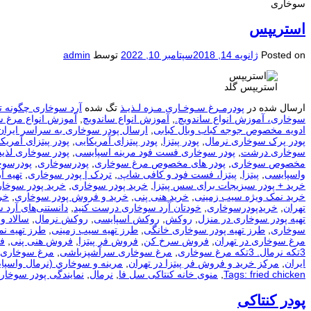
سوخاری
استریپس
Posted on
ژانویه 14, 2018
سپتامبر 10, 2022
توسط
admin
استریپس گلد
ارسال شده در
پودرمـرغ سـوخـاری مـزه لـذیـذ
تگ شده
آرد سوخاری چگونه ت
سوخاری، آموزش انواع ساندویچ.
,
آموزش انواع ساندویچ
,
آموزش انواع مرغ 
ادویه مخصوص جوجه کباب وبال کبابی
,
ارسال پودر سوخاری به سراسر ایران
پودر پرک سوخاری نرمال
,
پودر پیتزا
,
پودر پیتزای آمریکایی
,
پودر پیتزای آمریکا
سوخاری درشت
,
پودر سوخاری فست فود مرینه اسپایسی
,
پودر سوخاری لذیذ
مخصوص سوخاری
,
پودر های مخصوص مرغ سوخاری
,
پودرسوخاری
,
پودرسوخ
واسپایسی
,
پیتزا
,
پیتزا، فست فود و کافی شاپ.
,
تردک | پودر سوخاری
,
تهيه آ
خرید + پودر سبزیجات برای سس پیتزا
,
خرید پودر سوخاری
,
خرید پودر سوخار
خرید نمک ویژه سیب زمینی
,
خرید هنی پنی
,
خرید و فروش پودر سوخاری
,
خر
تهران
,
خریدپودرسوخاری
,
خودتان آرد سوخاری درست کنید
,
دانستنی‌های آرد 
تهیه پودر سوخاری در منزل
,
روکش
,
روکش اسپایسی
,
روکش نرمال
,
سالاد و
سوخاری
,
طرز تهیه پودر سوخاری خانگی
,
طرز تهیه سیب زمینی
,
طرز تهیه ن
مرغ سوخاری در تهران
,
فروش سرخ کن
,
فروش فر پیتزا
,
فروش هنی پنی
,
ف
3تکه نرمال. 3تکه مرغ سوخاری
,
مرغ سوخاری سرآشپزباشی
,
مرغ سوخاری 
ایران
,
مرکز خرید و فروش فر پیتزا در تهران
,
مرينه و سوخاري (نرمال واسپا
Tags: fried chicken
,
منوی خانه کنتاکی سل فا
,
نرمال
,
نمایندگی پودر سوخار
پودر کنتاکی