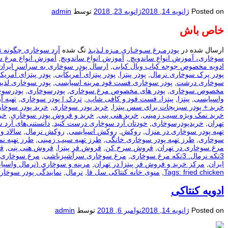
Posted on
ژانویه 14, 2018
ژانویه 23, 2018
توسط
admin
خاص باش
ارسال شده در
پودرمـرغ سـوخـاری مـزه لـذیـذ
تگ شده
آرد سوخاری چگونه ت
سوخاری، آموزش انواع ساندویچ.
,
آموزش انواع ساندویچ
,
آموزش انواع مرغ 
ادویه مخصوص جوجه کباب وبال کبابی
,
ارسال پودر سوخاری به سراسر ایران
پودر پرک سوخاری نرمال
,
پودر پیتزا
,
پودر پیتزای آمریکایی
,
پودر پیتزای آمریکا
سوخاری درشت
,
پودر سوخاری فست فود مرینه اسپایسی
,
پودر سوخاری لذیذ
مخصوص سوخاری
,
پودر های مخصوص مرغ سوخاری
,
پودرسوخاری
,
پودرسوخ
واسپایسی
,
پیتزا
,
پیتزا، فست فود و کافی شاپ.
,
تردک | پودر سوخاری
,
تهيه آ
خرید + پودر سبزیجات برای سس پیتزا
,
خرید پودر سوخاری
,
خرید پودر سوخار
خرید نمک ویژه سیب زمینی
,
خرید هنی پنی
,
خرید و فروش پودر سوخاری
,
خر
تهران
,
خریدپودرسوخاری
,
خودتان آرد سوخاری درست کنید
,
دانستنی‌های آرد 
تهیه پودر سوخاری در منزل
,
روکش
,
روکش اسپایسی
,
روکش نرمال
,
سالاد و
سوخاری
,
طرز تهیه پودر سوخاری خانگی
,
طرز تهیه سیب زمینی
,
طرز تهیه ن
مرغ سوخاری در تهران
,
فروش سرخ کن
,
فروش فر پیتزا
,
فروش هنی پنی
,
ف
3تکه نرمال. 3تکه مرغ سوخاری
,
مرغ سوخاری سرآشپزباشی
,
مرغ سوخاری 
ایران
,
مرکز خرید و فروش فر پیتزا در تهران
,
مرينه و سوخاري (نرمال واسپا
Tags: fried chicken
,
منوی خانه کنتاکی سل فا
,
نرمال
,
نمایندگی پودر سوخار
ادویه کنتاکی
Posted on
ژانویه 14, 2018
نوامبر 6, 2018
توسط
admin