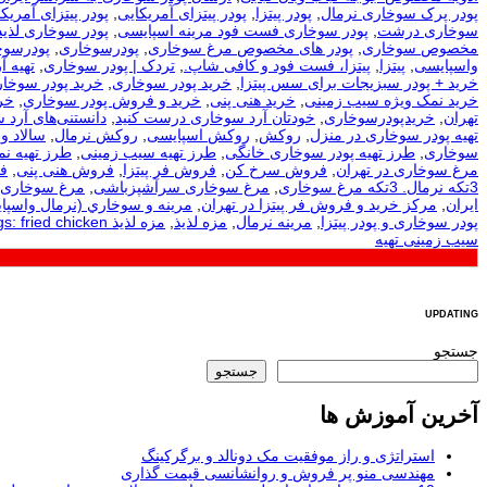
پودر پرک سوخاری نرمال
,
پودر پیتزا
,
پودر پیتزای آمریکایی
,
پودر پیتزای آمریکا
سوخاری درشت
,
پودر سوخاری فست فود مرینه اسپایسی
,
پودر سوخاری لذیذ
مخصوص سوخاری
,
پودر های مخصوص مرغ سوخاری
,
پودرسوخاری
,
پودرسوخ
واسپایسی
,
پیتزا
,
پیتزا، فست فود و کافی شاپ.
,
تردک | پودر سوخاری
,
تهيه آ
خرید + پودر سبزیجات برای سس پیتزا
,
خرید پودر سوخاری
,
خرید پودر سوخار
خرید نمک ویژه سیب زمینی
,
خرید هنی پنی
,
خرید و فروش پودر سوخاری
,
خر
تهران
,
خریدپودرسوخاری
,
خودتان آرد سوخاری درست کنید
,
دانستنی‌های آرد 
تهیه پودر سوخاری در منزل
,
روکش
,
روکش اسپایسی
,
روکش نرمال
,
سالاد و
سوخاری
,
طرز تهیه پودر سوخاری خانگی
,
طرز تهیه سیب زمینی
,
طرز تهیه ن
مرغ سوخاری در تهران
,
فروش سرخ کن
,
فروش فر پیتزا
,
فروش هنی پنی
,
ف
3تکه نرمال. 3تکه مرغ سوخاری
,
مرغ سوخاری سرآشپزباشی
,
مرغ سوخاری 
ایران
,
مرکز خرید و فروش فر پیتزا در تهران
,
مرينه و سوخاري (نرمال واسپا
پودر سوخاری و پودر پیتزا
,
مرینه نرمال
,
مزه لذیذ
,
مزه لذیذ Tags: fried chicken
سیب زمینی تهیه
UPDATING
جستجو
جستجو
آخرین آموزش ها
استراتژی و راز موفقیت مک دونالد و برگرکینگ
مهندسی منو پر فروش و روانشانسی قیمت گذاری