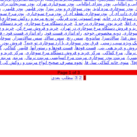
یی و ایتالیایی
,
پودر پیتزای ایتالیایی
,
پودر سـوخـاری تهران
,
پودر سبزیجات برای
,
پودر سوخاری مزه لذیذ
,
پودر سوخاری و پودر پیتزا
,
پودر فلیمر
,
پودر فلیمر،
,
پ
اری دات آی آر
,
پودرسوخاری نقطه آی آر
,
پودرمـرغ سـوخـاری
,
پودرمـرغ سـوخ
رد سوخاري در خانه
,
تهیه اسموتی توت فرنگی
,
توزيع مرينه و روکش سوخاري(
ی اعلا
,
خرید پودر سوخاری درجه 1
,
خرید دستگاه مرغ سوخاری
,
خرید دستگاه 
ید و فروش دستگاه مرغ سوخاری در تهران
,
خرید و فروش سرخ کن
,
خرید و 
سوخاری
,
دویه مخصوص جوجه
,
راه اندازی فست فود
,
راه اندازی فست فود - 
 پیش غذا
,
سالادسزا
,
ساندویچ
,
سس رنچ
,
سس سالاد
,
سس سالادسزار
,
سوخار
مک ویژه سیب زمینی
,
فرق پودر سوخاری با آرد سوخاری تو چیه؟
,
فروش پودر 
روش و خرید هنی پنی
,
فست فودها
,
فست فودها و رستورانها
,
فلیمر
,
كنتاكي
,
گ
نرمال
,
مرغ کنتاکی
,
مرکز خرید و فروش دستگاه مرغ سوخاری
,
مرکز خرید و 
يسي)
,
مرینت پودر سوخاری مرینت مرغ اسپایسی مرینت نرمال
,
مرینه
,
مرینه 
,
منوی خانه کنتاکی سل فا
,
نحوه مصرف صحیح انواع مرینت و روکش کی 
Page 1 of 3
1
2
3
مطلب بعدی