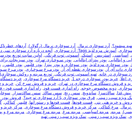
هیه میشود؟
,
آرد سوخاری نرمال
,
آرد سوخاری نرمال (رگولار)
,
آردهای خطرناک
سوخاری
,
آموزش مزه لذیذ Tags: آرد سوخاری
,
آنچه درباره آرد سوخاری نمی دا
,
اسپایسی
,
استریپس
,
استیک
,
اسموتی توت فرنگی
,
اولین سایت توزیع پودرس
یی و ایتالیایی
,
پودر پیتزای ایتالیایی
,
پودر سـوخـاری تهران
,
پودر سبزیجات برای
,
پودر سوخاری مزه لذیذ
,
پودر سوخاری و پودر پیتزا
,
پودر فلیمر
,
پودر فلیمر،
,
پ
اری دات آی آر
,
پودرسوخاری نقطه آی آر
,
پودرمـرغ سـوخـاری
,
پودرمـرغ سـوخ
رد سوخاري در خانه
,
تهیه اسموتی توت فرنگی
,
توزيع مرينه و روکش سوخاري(
ی اعلا
,
خرید پودر سوخاری درجه 1
,
خرید دستگاه مرغ سوخاری
,
خرید دستگاه 
ید و فروش دستگاه مرغ سوخاری در تهران
,
خرید و فروش سرخ کن
,
خرید و 
سوخاری
,
دویه مخصوص جوجه
,
راه اندازی فست فود
,
راه اندازی فست فود - 
 پیش غذا
,
سالادسزا
,
ساندویچ
,
سس رنچ
,
سس سالاد
,
سس سالادسزار
,
سوخار
مک ویژه سیب زمینی
,
فرق پودر سوخاری با آرد سوخاری تو چیه؟
,
فروش پودر 
روش و خرید هنی پنی
,
فست فودها
,
فست فودها و رستورانها
,
فلیمر
,
كنتاكي
,
گ
نرمال
,
مرغ کنتاکی
,
مرکز خرید و فروش دستگاه مرغ سوخاری
,
مرکز خرید و 
يسي)
,
مرینه
,
مرینه اسپایسی
,
مرینه مرغ
,
مرینه مرغ سوخاری
,
مرینه مرغ و پو
ی
,
نمک ویژه سیب زمینی
,
نمک ویژه سیب زمینی تهیه