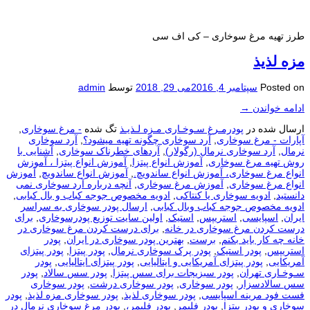
طرز تهیه مرغ سوخاری – کی اف سی
مزه لذیذ
Posted on
سپتامبر 4, 2016
می 29, 2018
توسط
admin
ادامه خواندن
→
ارسال شده در
پودرمـرغ سـوخـاری مـزه لـذیـذ
تگ شده
- مرغ سوخاری
,
آپارات - مرغ سوخاری
,
آرد سوخاری چگونه تهیه میشود؟
,
آرد سوخاری
نرمال
,
آرد سوخاری نرمال (رگولار)
,
آردهای خطرناک سوخاری
,
آشنایی با
روش تهیه مرغ سوخاری
,
آموزش انواع پیتزا
,
آموزش انواع پیتزا ، آموزش
انواع مرغ سوخاری، آموزش انواع ساندویچ.
,
آموزش انواع ساندویچ
,
آموزش
انواع مرغ سوخاری
,
آموزش مرغ سوخاری
,
آنچه درباره آرد سوخاری نمی
دانستید
,
ادویه سوخاری یا کنتاکی
,
ادویه مخصوص جوجه کباب و بال کبابی
,
ادویه مخصوص جوجه کباب وبال کبابی
,
ارسال پودر سوخاری به سراسر
ایران
,
اسپایسی
,
استریپس
,
استیک
,
اولین سایت توزیع پودرسوخاری
,
برای
درست كردن مرغ سوخاری در خانه
,
برای درست كردن مرغ سوخاری در
خانه چه كار باید بكنم
,
برست
,
بهترین پودر سوخاری در ایران
,
پودر
استریپس
,
پودر استیک
,
پودر پرک سوخاری نرمال
,
پودر پیتزا
,
پودر پیتزای
آمریکایی
,
پودر پیتزای آمریکایی و ایتالیایی
,
پودر پیتزای ایتالیایی
,
پودر
سـوخـاری تهران
,
پودر سبزیجات برای سس پیتزا
,
پودر سس سالاد
,
پودر
سس سالادسزار
,
پودر سوخاری
,
پودر سوخاری درشت
,
پودر سوخاری
فست فود مرینه اسپایسی
,
پودر سوخاری لذیذ
,
پودر سوخاری مزه لذیذ
,
پودر
سوخاری و پودر پیتزا
,
پودر فلیمر
,
پودر فلیمر،
,
پودر مرغ سوخاری نرمال در