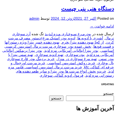
دستگاه هنی پنی چيست
Posted on
اکتبر 27, 2021
ژوئن 12, 2024
توسط
admin
ادامه خواندن
→
ارسال شده در
پودرمـرغ سـوخـاری مـزه لـذیـذ
تگ شده
آرد سوخاری
نرمال
,
آشپزی با ادویه ها
,
ادویه پودر استیک مرغ+دستور مصرف مرینت
کردن
,
از کجا بهبود دهنده پیتزا بخرم
,
بهبود دهنده خمیر پیتزا ویژه رستورانها
و فست فودها
,
پخش عمده پودر سوخاری مرینت نرمال استريپس کریسپی
اسپایسی
,
پودر پیتزا ایتالیایی آمریکایی مزه لذیذ
,
پودر پیتزا پریمکس ایتالیایی
آمریکایی مزه لذیذ
,
پودرسوخاری
,
تهیه ادویه سوخاری
,
تهیه سس پیتزا با
پودر سس
,
تهیه مرغ سوخاری در منزل
,
خرید بردینگ پودر قارچ سوخاری
بال یوخاری
,
خرید روکش استریپس اسپایسی
,
خرید مرینت اورجینال و
حرفه ای کنتاکی kfc
,
خرید مرینت نرمال استریپس اسپایسی فلیمر مزه
لذیذ
,
خریدو پخش انواع مرینت ها پودر پیتزا و سایر طعم دهنده های
رستورانی مزه لذیذ
,
فرمول ادویه کنتاکی سوخاری
UPDATING
جستجو
جستجو
آخرین آموزش ها