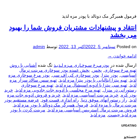
فرمول همبرگر مک دونالد با پودر مزه لذیذ
انتقاد و پيشنهادات مشتریان فروش شما را بهبود
می بخشد
Posted on
سپتامبر 5, 2022
اکتبر 13, 2022
توسط
admin
ادامه خواندن
→
ارسال شده در
پودرمـرغ سـوخـاری مـزه لـذیـذ
تگ شده
آشنایی با روش
تهیه مرغ سوخاری
,
پخس
,
پخش عمده پودر سوخاری مرینت نرمال
اسپایسی
,
پودر پیتزا
,
پودر سوخاری کی اف سی
,
پودر مرغ سوخاری مزه
لذیذ
,
تهیه پیتزا ایتالیایی با پودر پیتزا مزه لذیذ
,
تهیه سس سالاد سزار مزه
لذیذ
,
تهیه سی پیتزا با ادویه اسپیشال مزه لذیذ
,
تهیه مرغ سوخاری
رستورانی در منزل
,
تهیه مرغ مجلسی با ادویه جات جادویی مزه لذیذ
,
خرید
پودر کره
,
خرید مرینت اسپایسی مزه لذیذ
,
خرید و فروش ادویه جات مزه
لذیذ
,
راز رستورانهای موفق دنیا
,
راه اندازی فست فود
,
عرضه مستقیم پودر
مرینت نرمال با مزهء لذیذ
,
فرمول همبرگر مک دونالد با پودر مزه لذیذ
,
فروش مرینت نرمال استریپس اسپایسی مزه لذیذ
,
مرینت کردن با پودر
مزه لذیذ چیست
,
مزه لذیذ
UPDATING
جستجو