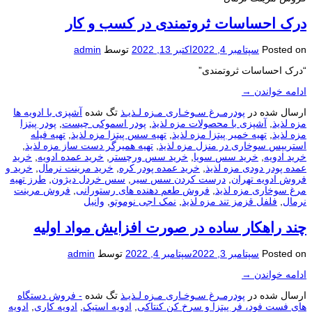
درک احساسات ثروتمندی در کسب و کار
Posted on
سپتامبر 4, 2022
اکتبر 13, 2022
توسط
admin
“درک احساسات ثروتمندی”
ادامه خواندن
→
ارسال شده در
پودرمـرغ سـوخـاری مـزه لـذیـذ
تگ شده
آشپزی با ادویه ها
مزه لذیذ
,
آشپزی با محصولات مزه لذیذ
,
پودر اسموکی چیست
,
پودر پیتزا
مزه لذیذ
,
تهیه خمیر پیتزا مزه لذیذ
,
تهیه سس پیتزا مزه لذیذ
,
تهیه فیله
استریپس سوخاری در منزل مزه لذیذ
,
تهیه همیرگر دست ساز مزه لذیذ
,
خرید ادویه
,
خرید سس سویا
,
خرید سس ورچستر
,
خرید عمده ادویه
,
خرید
عمده پودر دودی مزه لذیذ
,
خرید عمده پودر کره
,
خرید مرینت نرمال
,
خرید و
فروش ادویه تهران
,
درست کردن سس سیر
,
سس خردل دیژون
,
طرز تهیه
مرغ سوخاری مزه لذیذ
,
فروش طعم دهنده های رستورانی
,
فروش مرینت
نرمال
,
فلفل قزمز تند مزه لذیذ
,
نمک اجی نوموتو
,
وانیل
چند راهکار ساده در صورت افزایش مواد اولیه
Posted on
سپتامبر 3, 2022
سپتامبر 4, 2022
توسط
admin
ادامه خواندن
→
ارسال شده در
پودرمـرغ سـوخـاری مـزه لـذیـذ
تگ شده
- فروش دستگاه
های فست فود، فر پیتزا و سرخ کن کنتاکی
,
ادویه استیک
,
ادویه کاری
,
ادویه