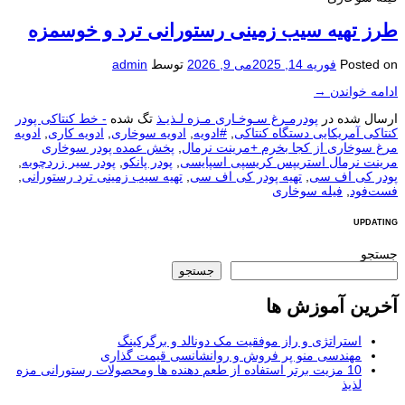
طرز تهيه سيب زمینی رستورانی ترد و خوسمزه
Posted on
فوریه 14, 2025
می 9, 2026
توسط
admin
ادامه خواندن
→
ارسال شده در
پودرمـرغ سـوخـاری مـزه لـذیـذ
تگ شده
- خط کنتاکی پودر
کنتاکی آمریکایی دستگاه کنتاکی
,
#ادویه
,
ادویه سوخاری
,
ادویه کاری
,
ادویه
مرغ سوخاری از کجا بخرم +مرینت نرمال
,
پخش عمده پودر سوخاری
مرینت نرمال استريپس کریسپی اسپایسی
,
پودر پانکو
,
پودر سیر زردچوبه
,
پودر کی اف سی
,
تهیه پودر کی اف سی
,
تهیه سیب زمینی ترد رستورانی
,
فست‌فود
,
فیله سوخاری
UPDATING
جستجو
جستجو
آخرین آموزش ها
استراتژی و راز موفقیت مک دونالد و برگرکینگ
مهندسی منو پر فروش و روانشانسی قیمت گذاری
10 مزیت برتر استفاده از طعم دهنده ها ومحصولات رستورانی مزه
لذیذ