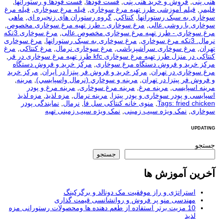
هنی پنی
,
فروش و خرید هنی پنی
,
فست فودها
,
فست فودها و رستورانها
,
فلیمر
,
فیلم آموزشی طرز تهیه مرغ سوخاری
,
فیله مرغ سوخاری
,
فیله مرغ
سوخاری به سبک رستورانها
,
كنتاكي
,
گروه رستوران های زنجیره ای
,
ماهی
سوخاری با روشی عالی
,
مرغ سوخاری - طرز تهیه مرغ سوخاری مخصوص
,
مرغ سوخاری - طرز تهیه مرغ سوخاری مخصوص عالی
,
مرغ سوخاری 3تکه
نرمال. 3تکه مرغ سوخاری
,
مرغ سوخاری به سبک رستورانها
,
مرغ سوخاری
تهران
,
مرغ سوخاری سرآشپزباشی
,
مرغ سوخاری نرمال
,
مرغ کنتاکی
,
مرغ
کنتاکی در منزل طرز تهیه مرغ سوخاری kfc طرز تهیه مرغ سوخاری در فر
,
مرکز خرید و فروش دستگاه مرغ سوخاری
,
مرکز خرید و فروش دستگاه
مرغ سوخاری در تهران
,
مرکز خرید و فروش فر پیتزا در ایران
,
مرکز خرید
و فروش فر پیتزا در تهران
,
مرينه و سوخاري (نرمال واسپايسي)
,
مرینه
,
مرینه اسپایسی
,
مرینه مرغ
,
مرینه مرغ سوخاری
,
مرینه مرغ و پودر
اسپایسی و پودر سوخاری و پودر پیتزا
,
مرینه نرمال
,
مزه لذیذ
,
مزه لذیذ
Tags: fried chicken
,
منوی خانه کنتاکی سل فا
,
نرمال
,
نمایندگی پودر
سوخاری
,
نمک ویژه سیب زمینی
,
نمک ویژه سیب زمینی تهیه
UPDATING
جستجو
جستجو
آخرین آموزش ها
استراتژی و راز موفقیت مک دونالد و برگرکینگ
مهندسی منو پر فروش و روانشانسی قیمت گذاری
10 مزیت برتر استفاده از طعم دهنده ها ومحصولات رستورانی مزه
لذیذ