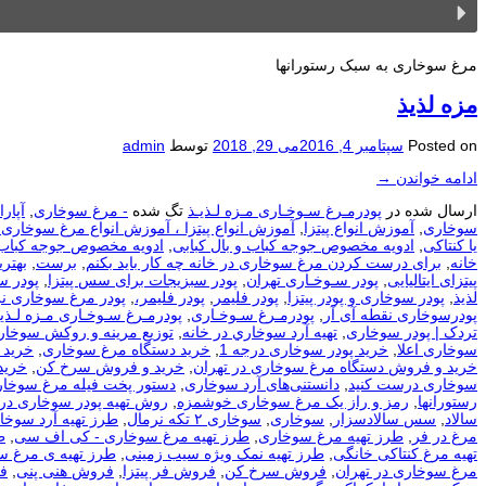
مرغ سوخاری به سبک رستورانها
مزه لذیذ
Posted on
سپتامبر 4, 2016
می 29, 2018
توسط
admin
ادامه خواندن
→
ارسال شده در
پودرمـرغ سـوخـاری مـزه لـذیـذ
تگ شده
- مرغ سوخاری
,
آپار
سوخاری
,
آموزش انواع پیتزا
,
آموزش انواع پیتزا ، آموزش انواع مرغ سوخاری،
یا کنتاکی
,
ادویه مخصوص جوجه کباب و بال کبابی
,
ادویه مخصوص جوجه کباب و
خانه
,
برای درست كردن مرغ سوخاری در خانه چه كار باید بكنم
,
برست
,
بهتر
پیتزای ایتالیایی
,
پودر سـوخـاری تهران
,
پودر سبزیجات برای سس پیتزا
,
پودر س
لذیذ
,
پودر سوخاری و پودر پیتزا
,
پودر فلیمر
,
پودر فلیمر،
,
پودر مرغ سوخاری نر
پودرسوخاری نقطه آی آر
,
پودرمـرغ سـوخـاری
,
پودرمـرغ سـوخـاری مـزه لـذیـ
تردک | پودر سوخاری
,
تهيه آرد سوخاري در خانه
,
توزيع مرينه و روکش سوخار
سوخاری اعلا
,
خرید پودر سوخاری درجه 1
,
خرید دستگاه مرغ سوخاری
,
خرید 
خرید و فروش دستگاه مرغ سوخاری در تهران
,
خرید و فروش سرخ کن
,
خرید
سوخاری درست کنید
,
دانستنی‌های آرد سوخاری
,
دستور پخت فیله مرغ سوخار
رستورانها
,
رمز و راز یک مرغ سوخاری خوشمزه
,
روش تهیه پودر سوخاری در
سالاد
,
سس سالادسزار
,
سوخاری
,
سوخاری ۲ تکه نرمال
,
طرز تهیه آرد سوخا
مرغ در فر
,
طرز تهیه مرغ سوخاری
,
طرز تهیه مرغ سوخاری - کی اف سی
,
ط
تهیه مرغ کنتاکی خانگی
,
طرز تهیه نمک ویژه سیب زمینی
,
طرز تهیه ی مرغ س
مرغ سوخاری در تهران
,
فروش سرخ کن
,
فروش فر پیتزا
,
فروش هنی پنی
,
ف