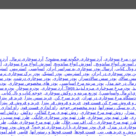
ات - مرغ سوخاری
,
آرد سوخاری چگونه تهیه میشود؟
,
آرد سوخاری نرمال
,
آرد س
 آموزش انواع ساندویچ.
,
آموزش انواع ساندویچ
,
آموزش انواع مرغ سوخاری
,
آ
بال کبابی
,
ارسال پودر سوخاری به سراسر ایران
,
اسپایسی
,
استریپس
,
استی
ین پودر سوخاری در ایران
,
پودر استریپس
,
پودر استیک
,
پودر پرک سوخاری نرما
س سالاد
,
پودر سس سالادسزار
,
پودر سوخاری
,
پودر سوخاری درشت
,
پودر س
مال در چند مدل
,
پودر مرینه مرغ اسپایسی
,
پودر های مخصوص سوخاری
,
پود
ذ
,
پودرمـرغ سـوخـاری مـزه لـذیـذ Tags: آرد سوخاری
,
پودره سوخار
,
پودره س
ي(نرمال واسپايسي)
,
توزیع مرینه و روکش سوخاری
,
جوجه کباب و بال کبابی
,
دستگاه مرغ سوخاری در تهران
,
خرید سرخ کن
,
خرید سس پیتزا
,
خرید فر پیتزا
 و فروش سرخ کن فست فود
,
خرید و فروش فر پیتزا
,
خرید و فروش فر پیتزا 
ی به سبک رستورانها
,
دویه مخصوص جوجه
,
راه اندازی فست فود
,
راه اندازی
 منزل
,
روش تهیه مرغ سوخاری
,
روش تهیه ی مرغ کنتاکی
,
روکش
,
روکش اسپ
ری
,
طرز تهیه پودر سوخاری
,
طرز تهیه پودر سوخاری خانگی
,
طرز تهیه سیب ز
رز تهیه مرغ سوخاری - کی اف سی حلال
,
طرز تهیه مرغ سوخاری پفکی
,
طرز
وخاری در منزل
,
فرق پودر سوخاری با آرد سوخاری تو چیه؟
,
فروش پودر سوخ
روش و خرید هنی پنی
,
فست فودها
,
فست فودها و رستورانها
,
فلیمر
,
فیلم آمو