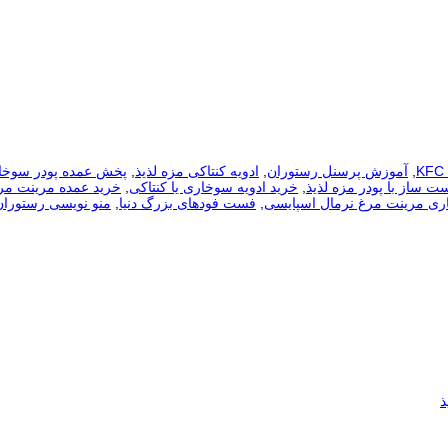
,
آموزش پرسنل رستوران
,
ادویه کنتاکی مزه لذیذ
,
پخش عمده پودر سوخا
ت ساز با پودر مزه لذیذ
,
خرید ادویه سوخاری یا کنتاکی
,
خرید عمده مرینت مر
ری مرینت مرغ نرمال اسپایسی
,
فست فودهای بزرگ دنیا
,
منو نويسی رستوران