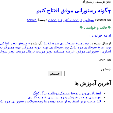
منو نويسی رستوران
چگونه رستورانی موفق افتتاح کنیم
Posted on
سپتامبر 9, 2022
اکتبر 13, 2022
توسط
admin
🔷جالب و خواندنی 🔷
ادامه خواندن
→
ارسال شده در
پودرمـرغ سـوخـاری مـزه لـذیـذ
تگ شده
- فروش پودر کنتاکی KFC
پودر مرغ سوخاری مزه لذیذ
,
پودرسوخاری
,
تهیه ادویه همبرگر
,
تهیه همبرگر دس
اندازی رستورانی موفق
,
عرضه مستقبم پودر مرینت نرمال مرینت پودر سوخا
UPDATING
جستجو
جستجو
آخرین آموزش ها
استراتژی و راز موفقیت مک دونالد و برگرکینگ
مهندسی منو پر فروش و روانشانسی قیمت گذاری
10 مزیت برتر استفاده از طعم دهنده ها ومحصولات رستورانی مزه لذیذ