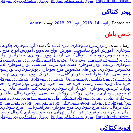
Tags: fried chicken
,
منوی خانه کنتاکی سل فا
,
نرمال
,
نمایندگی پودر سوخار
پودر کنتاکی
Posted on
ژانویه 14, 2018
ژانویه 23, 2018
توسط
admin
خاص باش
ارسال شده در
پودرمـرغ سـوخـاری مـزه لـذیـذ
تگ شده
آرد سوخاری چگونه ت
سوخاری، آموزش انواع ساندویچ.
,
آموزش انواع ساندویچ
,
آموزش انواع مرغ 
ادویه مخصوص جوجه کباب وبال کبابی
,
ارسال پودر سوخاری به سراسر ایران
پودر پرک سوخاری نرمال
,
پودر پیتزا
,
پودر پیتزای آمریکایی
,
پودر پیتزای آمریکا
سوخاری درشت
,
پودر سوخاری فست فود مرینه اسپایسی
,
پودر سوخاری لذیذ
مخصوص سوخاری
,
پودر های مخصوص مرغ سوخاری
,
پودرسوخاری
,
پودرسوخ
واسپایسی
,
پیتزا
,
پیتزا، فست فود و کافی شاپ.
,
تردک | پودر سوخاری
,
تهيه آ
خرید + پودر سبزیجات برای سس پیتزا
,
خرید پودر سوخاری
,
خرید پودر سوخار
خرید نمک ویژه سیب زمینی
,
خرید هنی پنی
,
خرید و فروش پودر سوخاری
,
خر
تهران
,
خریدپودرسوخاری
,
خودتان آرد سوخاری درست کنید
,
دانستنی‌های آرد 
تهیه پودر سوخاری در منزل
,
روکش
,
روکش اسپایسی
,
روکش نرمال
,
سالاد و
سوخاری
,
طرز تهیه پودر سوخاری خانگی
,
طرز تهیه سیب زمینی
,
طرز تهیه ن
مرغ سوخاری در تهران
,
فروش سرخ کن
,
فروش فر پیتزا
,
فروش هنی پنی
,
ف
3تکه نرمال. 3تکه مرغ سوخاری
,
مرغ سوخاری سرآشپزباشی
,
مرغ سوخاری 
ایران
,
مرکز خرید و فروش فر پیتزا در تهران
,
مرينه و سوخاري (نرمال واسپا
Tags: fried chicken
,
منوی خانه کنتاکی سل فا
,
نرمال
,
نمایندگی پودر سوخار
ادویه کنتاکی