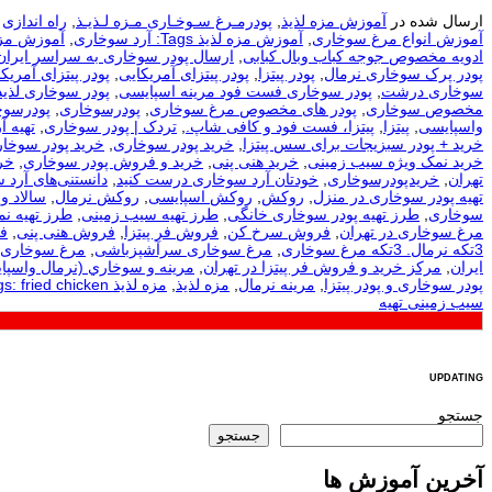
ارسال شده در
آموزش مزه لذیذ
,
پودرمـرغ سـوخـاری مـزه لـذیـذ
,
راه اندازی
آموزش انواع مرغ سوخاری
,
آموزش مزه لذیذ Tags: آرد سوخاری
,
آموزش مزه لذیذ Tags: آرد سوخا
ادویه مخصوص جوجه کباب وبال کبابی
,
ارسال پودر سوخاری به سراسر ایران
پودر پرک سوخاری نرمال
,
پودر پیتزا
,
پودر پیتزای آمریکایی
,
پودر پیتزای آمریکا
سوخاری درشت
,
پودر سوخاری فست فود مرینه اسپایسی
,
پودر سوخاری لذیذ
مخصوص سوخاری
,
پودر های مخصوص مرغ سوخاری
,
پودرسوخاری
,
پودرسوخ
واسپایسی
,
پیتزا
,
پیتزا، فست فود و کافی شاپ.
,
تردک | پودر سوخاری
,
تهيه آ
خرید + پودر سبزیجات برای سس پیتزا
,
خرید پودر سوخاری
,
خرید پودر سوخار
خرید نمک ویژه سیب زمینی
,
خرید هنی پنی
,
خرید و فروش پودر سوخاری
,
خر
تهران
,
خریدپودرسوخاری
,
خودتان آرد سوخاری درست کنید
,
دانستنی‌های آرد 
تهیه پودر سوخاری در منزل
,
روکش
,
روکش اسپایسی
,
روکش نرمال
,
سالاد و
سوخاری
,
طرز تهیه پودر سوخاری خانگی
,
طرز تهیه سیب زمینی
,
طرز تهیه ن
مرغ سوخاری در تهران
,
فروش سرخ کن
,
فروش فر پیتزا
,
فروش هنی پنی
,
ف
3تکه نرمال. 3تکه مرغ سوخاری
,
مرغ سوخاری سرآشپزباشی
,
مرغ سوخاری 
ایران
,
مرکز خرید و فروش فر پیتزا در تهران
,
مرينه و سوخاري (نرمال واسپا
پودر سوخاری و پودر پیتزا
,
مرینه نرمال
,
مزه لذیذ
,
مزه لذیذ Tags: fried chicken
سیب زمینی تهیه
UPDATING
جستجو
جستجو
آخرین آموزش ها