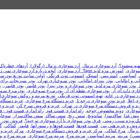
هیه میشود؟
,
آرد سوخاری نرمال
,
آرد سوخاری نرمال (رگولار)
,
آردهای خطرناک
سوخاری
,
آموزش مزه لذیذ Tags: آرد سوخاری
,
آنچه درباره آرد سوخاری نمی دا
,
اسپایسی
,
استریپس
,
استیک
,
اسموتی توت فرنگی
,
اولین سایت توزیع پودرس
یی و ایتالیایی
,
پودر پیتزای ایتالیایی
,
پودر سـوخـاری تهران
,
پودر سبزیجات برای
,
پودر سوخاری مزه لذیذ
,
پودر سوخاری و پودر پیتزا
,
پودر فلیمر
,
پودر فلیمر،
,
پ
اری دات آی آر
,
پودرسوخاری نقطه آی آر
,
پودرمـرغ سـوخـاری
,
پودرمـرغ سـوخ
رد سوخاري در خانه
,
تهیه اسموتی توت فرنگی
,
توزيع مرينه و روکش سوخاري(
ی اعلا
,
خرید پودر سوخاری درجه 1
,
خرید دستگاه مرغ سوخاری
,
خرید دستگاه 
ید و فروش دستگاه مرغ سوخاری در تهران
,
خرید و فروش سرخ کن
,
خرید و 
سوخاری
,
دویه مخصوص جوجه
,
راه اندازی فست فود
,
راه اندازی فست فود - 
 پیش غذا
,
سالادسزا
,
ساندویچ
,
سس رنچ
,
سس سالاد
,
سس سالادسزار
,
سوخار
مک ویژه سیب زمینی
,
فرق پودر سوخاری با آرد سوخاری تو چیه؟
,
فروش پودر 
روش و خرید هنی پنی
,
فست فودها
,
فست فودها و رستورانها
,
فلیمر
,
كنتاكي
,
گ
نرمال
,
مرغ کنتاکی
,
مرکز خرید و فروش دستگاه مرغ سوخاری
,
مرکز خرید و 
يسي)
,
مرینه
,
مرینه اسپایسی
,
مرینه مرغ
,
مرینه مرغ سوخاری
,
مرینه مرغ و پو