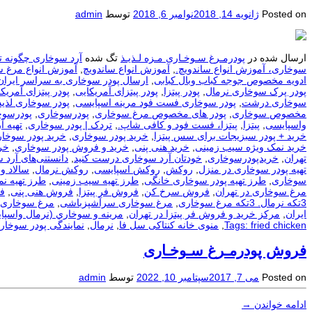
Posted on
ژانویه 14, 2018
نوامبر 6, 2018
توسط
admin
ارسال شده در
پودرمـرغ سـوخـاری مـزه لـذیـذ
تگ شده
آرد سوخاری چگونه ت
سوخاری، آموزش انواع ساندویچ.
,
آموزش انواع ساندویچ
,
آموزش انواع مرغ 
ادویه مخصوص جوجه کباب وبال کبابی
,
ارسال پودر سوخاری به سراسر ایران
پودر پرک سوخاری نرمال
,
پودر پیتزا
,
پودر پیتزای آمریکایی
,
پودر پیتزای آمریکا
سوخاری درشت
,
پودر سوخاری فست فود مرینه اسپایسی
,
پودر سوخاری لذیذ
مخصوص سوخاری
,
پودر های مخصوص مرغ سوخاری
,
پودرسوخاری
,
پودرسوخ
واسپایسی
,
پیتزا
,
پیتزا، فست فود و کافی شاپ.
,
تردک | پودر سوخاری
,
تهيه آ
خرید + پودر سبزیجات برای سس پیتزا
,
خرید پودر سوخاری
,
خرید پودر سوخار
خرید نمک ویژه سیب زمینی
,
خرید هنی پنی
,
خرید و فروش پودر سوخاری
,
خر
تهران
,
خریدپودرسوخاری
,
خودتان آرد سوخاری درست کنید
,
دانستنی‌های آرد 
تهیه پودر سوخاری در منزل
,
روکش
,
روکش اسپایسی
,
روکش نرمال
,
سالاد و
سوخاری
,
طرز تهیه پودر سوخاری خانگی
,
طرز تهیه سیب زمینی
,
طرز تهیه ن
مرغ سوخاری در تهران
,
فروش سرخ کن
,
فروش فر پیتزا
,
فروش هنی پنی
,
ف
3تکه نرمال. 3تکه مرغ سوخاری
,
مرغ سوخاری سرآشپزباشی
,
مرغ سوخاری 
ایران
,
مرکز خرید و فروش فر پیتزا در تهران
,
مرينه و سوخاري (نرمال واسپا
Tags: fried chicken
,
منوی خانه کنتاکی سل فا
,
نرمال
,
نمایندگی پودر سوخار
فروش پودرمـرغ سـوخـاری
Posted on
می 7, 2017
سپتامبر 10, 2022
توسط
admin
ادامه خواندن
→