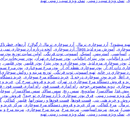
ی
,
نمک ویژه سیب زمینی
,
نمک ویژه سیب زمینی تهیه
هیه میشود؟
,
آرد سوخاری نرمال
,
آرد سوخاری نرمال (رگولار)
,
آردهای خطرناک
سوخاری
,
آموزش مزه لذیذ Tags: آرد سوخاری
,
آنچه درباره آرد سوخاری نمی دا
,
اسپایسی
,
استریپس
,
استیک
,
اسموتی توت فرنگی
,
اولین سایت توزیع پودرس
یی و ایتالیایی
,
پودر پیتزای ایتالیایی
,
پودر سـوخـاری تهران
,
پودر سبزیجات برای
,
پودر سوخاری مزه لذیذ
,
پودر سوخاری و پودر پیتزا
,
پودر فلیمر
,
پودر فلیمر،
,
پ
اری دات آی آر
,
پودرسوخاری نقطه آی آر
,
پودرمـرغ سـوخـاری
,
پودرمـرغ سـوخ
رد سوخاري در خانه
,
تهیه اسموتی توت فرنگی
,
توزيع مرينه و روکش سوخاري(
ی اعلا
,
خرید پودر سوخاری درجه 1
,
خرید دستگاه مرغ سوخاری
,
خرید دستگاه 
ید و فروش دستگاه مرغ سوخاری در تهران
,
خرید و فروش سرخ کن
,
خرید و 
سوخاری
,
دویه مخصوص جوجه
,
راه اندازی فست فود
,
راه اندازی فست فود - 
 پیش غذا
,
سالادسزا
,
ساندویچ
,
سس رنچ
,
سس سالاد
,
سس سالادسزار
,
سوخار
مک ویژه سیب زمینی
,
فرق پودر سوخاری با آرد سوخاری تو چیه؟
,
فروش پودر 
روش و خرید هنی پنی
,
فست فودها
,
فست فودها و رستورانها
,
فلیمر
,
كنتاكي
,
گ
نرمال
,
مرغ کنتاکی
,
مرکز خرید و فروش دستگاه مرغ سوخاری
,
مرکز خرید و 
يسي)
,
مرینه
,
مرینه اسپایسی
,
مرینه مرغ
,
مرینه مرغ سوخاری
,
مرینه مرغ و پو
ی
,
نمک ویژه سیب زمینی
,
نمک ویژه سیب زمینی تهیه