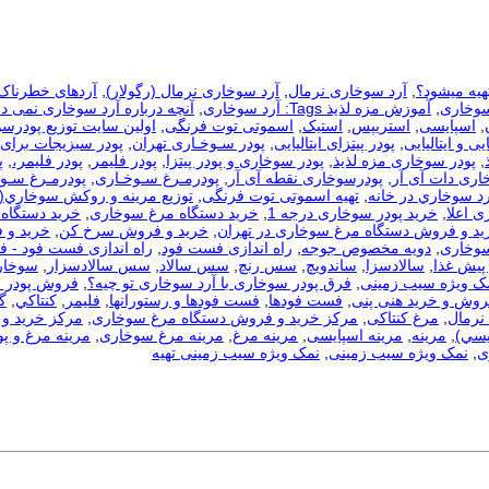
هیه میشود؟
,
آرد سوخاری نرمال
,
آرد سوخاری نرمال (رگولار)
,
آردهای خطرناک
سوخاری
,
آموزش مزه لذیذ Tags: آرد سوخاری
,
آنچه درباره آرد سوخاری نمی دا
,
اسپایسی
,
استریپس
,
استیک
,
اسموتی توت فرنگی
,
اولین سایت توزیع پودرس
یی و ایتالیایی
,
پودر پیتزای ایتالیایی
,
پودر سـوخـاری تهران
,
پودر سبزیجات برای
,
پودر سوخاری مزه لذیذ
,
پودر سوخاری و پودر پیتزا
,
پودر فلیمر
,
پودر فلیمر،
,
پ
اری دات آی آر
,
پودرسوخاری نقطه آی آر
,
پودرمـرغ سـوخـاری
,
پودرمـرغ سـوخ
رد سوخاري در خانه
,
تهیه اسموتی توت فرنگی
,
توزيع مرينه و روکش سوخاري(
ی اعلا
,
خرید پودر سوخاری درجه 1
,
خرید دستگاه مرغ سوخاری
,
خرید دستگاه 
ید و فروش دستگاه مرغ سوخاری در تهران
,
خرید و فروش سرخ کن
,
خرید و 
سوخاری
,
دویه مخصوص جوجه
,
راه اندازی فست فود
,
راه اندازی فست فود - 
 پیش غذا
,
سالادسزا
,
ساندویچ
,
سس رنچ
,
سس سالاد
,
سس سالادسزار
,
سوخار
مک ویژه سیب زمینی
,
فرق پودر سوخاری با آرد سوخاری تو چیه؟
,
فروش پودر 
روش و خرید هنی پنی
,
فست فودها
,
فست فودها و رستورانها
,
فلیمر
,
كنتاكي
,
گ
نرمال
,
مرغ کنتاکی
,
مرکز خرید و فروش دستگاه مرغ سوخاری
,
مرکز خرید و 
يسي)
,
مرینه
,
مرینه اسپایسی
,
مرینه مرغ
,
مرینه مرغ سوخاری
,
مرینه مرغ و پو
ی
,
نمک ویژه سیب زمینی
,
نمک ویژه سیب زمینی تهیه