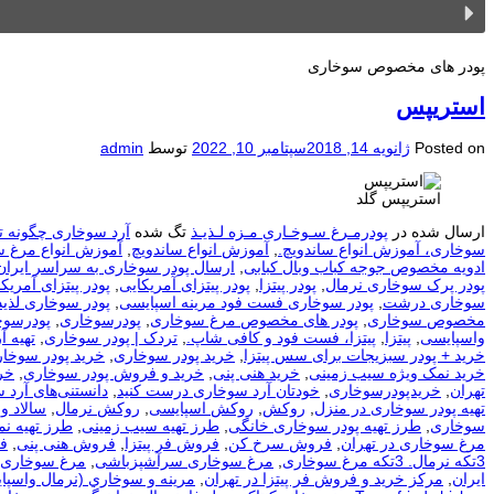
پودر های مخصوص سوخاری
استریپس
Posted on
ژانویه 14, 2018
سپتامبر 10, 2022
توسط
admin
استریپس گلد
ارسال شده در
پودرمـرغ سـوخـاری مـزه لـذیـذ
تگ شده
آرد سوخاری چگونه ت
سوخاری، آموزش انواع ساندویچ.
,
آموزش انواع ساندویچ
,
آموزش انواع مرغ 
ادویه مخصوص جوجه کباب وبال کبابی
,
ارسال پودر سوخاری به سراسر ایران
پودر پرک سوخاری نرمال
,
پودر پیتزا
,
پودر پیتزای آمریکایی
,
پودر پیتزای آمریکا
سوخاری درشت
,
پودر سوخاری فست فود مرینه اسپایسی
,
پودر سوخاری لذیذ
مخصوص سوخاری
,
پودر های مخصوص مرغ سوخاری
,
پودرسوخاری
,
پودرسوخ
واسپایسی
,
پیتزا
,
پیتزا، فست فود و کافی شاپ.
,
تردک | پودر سوخاری
,
تهيه آ
خرید + پودر سبزیجات برای سس پیتزا
,
خرید پودر سوخاری
,
خرید پودر سوخار
خرید نمک ویژه سیب زمینی
,
خرید هنی پنی
,
خرید و فروش پودر سوخاری
,
خر
تهران
,
خریدپودرسوخاری
,
خودتان آرد سوخاری درست کنید
,
دانستنی‌های آرد 
تهیه پودر سوخاری در منزل
,
روکش
,
روکش اسپایسی
,
روکش نرمال
,
سالاد و
سوخاری
,
طرز تهیه پودر سوخاری خانگی
,
طرز تهیه سیب زمینی
,
طرز تهیه ن
مرغ سوخاری در تهران
,
فروش سرخ کن
,
فروش فر پیتزا
,
فروش هنی پنی
,
ف
3تکه نرمال. 3تکه مرغ سوخاری
,
مرغ سوخاری سرآشپزباشی
,
مرغ سوخاری 
ایران
,
مرکز خرید و فروش فر پیتزا در تهران
,
مرينه و سوخاري (نرمال واسپا