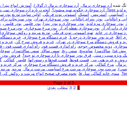
تگ شده
آرد سوخاری نرمال
,
آرد سوخاری نرمال (رگولار)
,
آموزش انواع پیتزا 
ری چگونه تهیه میشود؟
,
آنچه درباره آرد سوخاری نمی دا
,
اسپایسی
,
استریپس
,
استیک
,
اسموتی توت فرنگی
,
اولین سایت توزیع پودرس
یی و ایتالیایی
,
پودر پیتزای ایتالیایی
,
پودر سـوخـاری تهران
,
پودر سبزیجات برای
,
پودر سوخاری مزه لذیذ
,
پودر سوخاری و پودر پیتزا
,
پودر فلیمر
,
پودر فلیمر،
,
پ
اری دات آی آر
,
پودرسوخاری نقطه آی آر
,
پودرمـرغ سـوخـاری
,
پودرمـرغ سـوخ
رد سوخاري در خانه
,
تهیه اسموتی توت فرنگی
,
توزيع مرينه و روکش سوخاري(
ی اعلا
,
خرید پودر سوخاری درجه 1
,
خرید دستگاه مرغ سوخاری
,
خرید دستگاه 
ید و فروش دستگاه مرغ سوخاری در تهران
,
خرید و فروش سرخ کن
,
خرید و 
سوخاری
,
دویه مخصوص جوجه
,
راه اندازی فست فود
,
راه اندازی فست فود - 
 پیش غذا
,
سالادسزا
,
ساندویچ
,
سس رنچ
,
سس سالاد
,
سس سالادسزار
,
سوخار
مک ویژه سیب زمینی
,
فرق پودر سوخاری با آرد سوخاری تو چیه؟
,
فروش پودر 
روش و خرید هنی پنی
,
فست فودها
,
فست فودها و رستورانها
,
فلیمر
,
كنتاكي
,
گ
نرمال
,
مرغ کنتاکی
,
مرکز خرید و فروش دستگاه مرغ سوخاری
,
مرکز خرید و 
يسي)
,
مرینت پودر سوخاری مرینت مرغ اسپایسی مرینت نرمال
,
مرینه
,
مرینه 
,
منوی خانه کنتاکی سل فا
,
نحوه مصرف صحیح انواع مرینت و روکش کی 
Page 1 of 3
1
2
3
مطلب بعدی